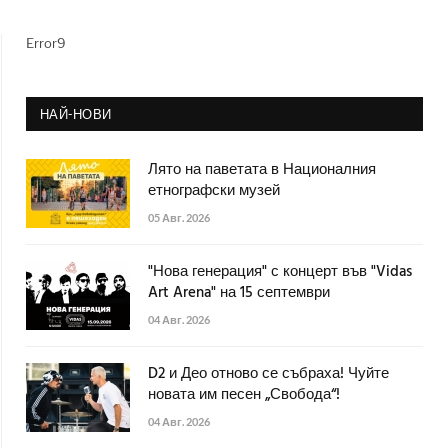
Error9
НАЙ-НОВИ
Лято на паветата в Националния
етнографски музей
05 Авг. 2026
"Нова генерация" с концерт във "Vidas
Art Arena" на 15 септември
04 Авг. 2026
D2 и Део отново се събраха! Чуйте
новата им песен „Свобода“!
04 Авг. 2026