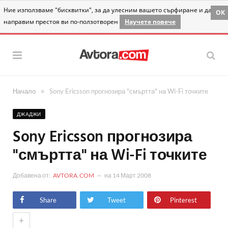
Ние използваме "бисквитки", за да улесним вашето сърфиране и да
OK
направим престоя ви по-ползотворен
Научете повече
»
Начало
Sony Ericsson прогнозира "смъртта" на Wi-Fi точките
ДЖАДЖИ
Sony Ericsson прогнозира
"смъртта" на Wi-Fi точките
Добавена от:
AVTORA.COM
на
14 Март 2008
Share
Tweet
Pinterest
+