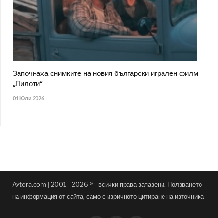
Започнаха снимките на новия български игрален филм
„Пилоти“
01 Юли 2026
Avtora.com | 2001 - 2026 ® - всички права запазени. Ползването
на информация от сайта, само с изричното цитиране на източника