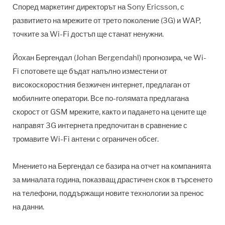
Според маркетинг директорът на Sony Ericsson, с
развитието на мрежите от трето поколение (3G) и WAP,
точките за Wi-Fi достъп ще станат ненужни.
Йохан Бергендал (Johan Bergendahl) прогнозира, че Wi-
Fi спотовете ще бъдат напълно изместени от
високоскоростния безжичен интернет, предлаган от
мобилните оператори. Все по-голямата предлагана
скорост от GSM мрежите, както и падането на цените ще
направят 3G интернета предпочитан в сравнение с
тромавите Wi-Fi антени с ограничен обсег.
Мнението на Бергендал се базира на отчет на компанията
за миналата година, показващ драстичен скок в търсенето
на телефони, поддържащи новите технологии за пренос
на данни.