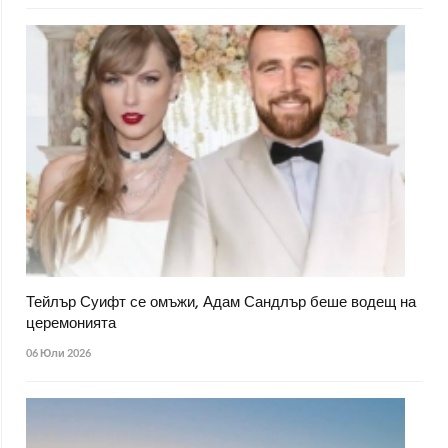
Тейлър Суифт се омъжи, Адам Сандлър беше водещ на
церемонията
06 Юли 2026