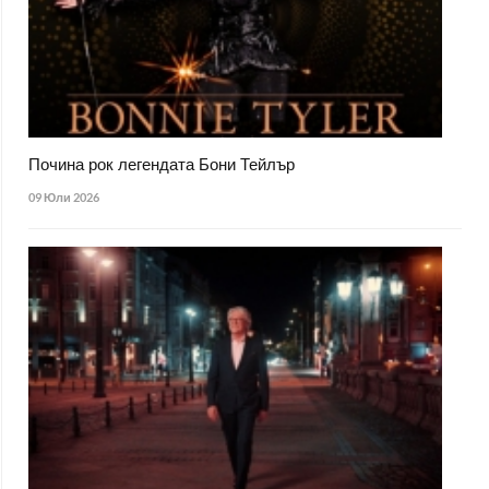
Почина рок легендата Бони Тейлър
09 Юли 2026