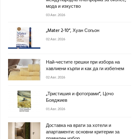
международна платформа за бизнес,
мода и изкуство
03 Авг. 2026
„Mater 2-10“, Хуан Согьон
02 Авг. 2026
Най-честите грешки при избора на
хавлиени кърпи и как да ги избегнем
02 Авг. 2026
„Тристишия и фотограми“, Цочо
Бояджиев
01 Авг. 2026
Доставка на врати за хотели и
апартаменти: основни критерии за
правилен избор