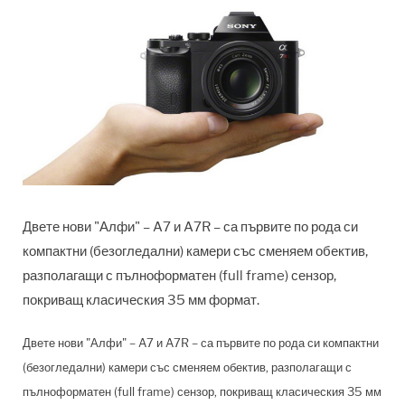
Двете нови "Алфи" – A7 и A7R – са първите по рода си
компактни (безогледални) камери със сменяем обектив,
разполагащи с пълноформатен (full frame) сензор,
покриващ класическия 35 мм формат.
Двете нови "Алфи" – A7 и A7R
–
са първите по рода си компактни
(безогледални) камери със сменяем обектив, разполагащи с
пълноформатен (full frame) сензор, покриващ класическия 35 мм