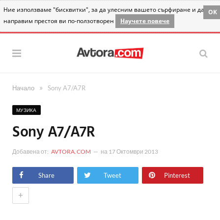
Ние използваме "бисквитки", за да улесним вашето сърфиране и да
OK
направим престоя ви по-ползотворен
Научете повече
»
Начало
Sony A7/A7R
МУЗИКА
Sony A7/A7R
Добавена от:
AVTORA.COM
на
17 Октомври 2013
Share
Tweet
Pinterest
+