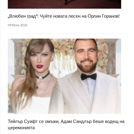
„Влюбен град“: Чуйте новата песен на Орлин Горанов!
09 Юли 2026
Тейлър Суифт се омъжи, Адам Сандлър беше водещ на
церемонията