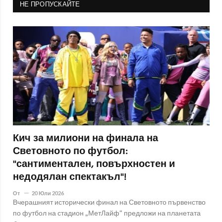
НЕ ПРОПУСКАЙТЕ
Кич за милиони на финала на
Световното по футбол:
"сантиментален, повърхностен и
недодялан спектакъл"!
От
20 Юли 2026
Вчерашният исторически финал на Световното първенство
по футбол на стадион „МетЛайф“ предложи на планетата