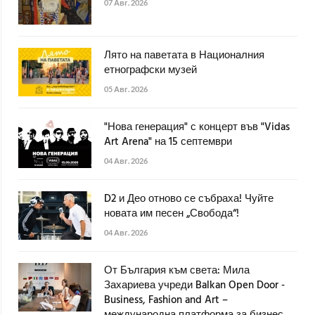
07 Авг. 2026
Лято на паветата в Националния
етнографски музей
05 Авг. 2026
"Нова генерация" с концерт във "Vidas
Art Arena" на 15 септември
04 Авг. 2026
D2 и Део отново се събраха! Чуйте
новата им песен „Свобода“!
04 Авг. 2026
От България към света: Мила
Захариева учреди Balkan Open Door -
Business, Fashion and Art –