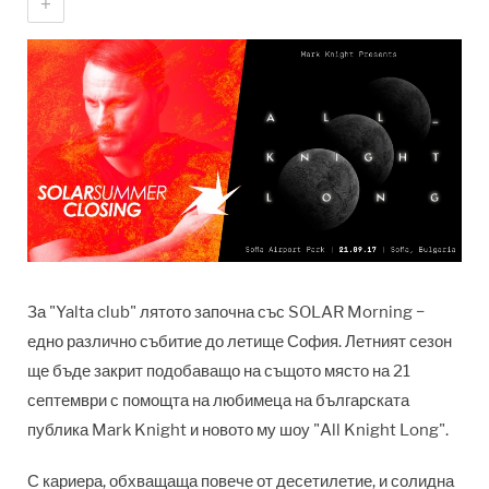
+
За "Yalta club" лятото започна със SOLAR Morning −
едно различно събитие до летище София. Летният сезон
ще бъде закрит подобаващо на същото място на 21
септември с помощта на любимеца на българската
публика Mark Knight и новото му шоу "All Knight Long".
С кариера, обхващаща повече от десетилетие, и солидна