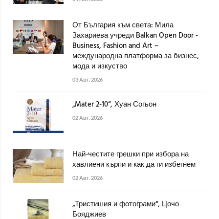
От България към света: Мила
Захариева учреди Balkan Open Door -
Business, Fashion and Art –
международна платформа за бизнес,
мода и изкуство
03 Авг. 2026
„Mater 2-10“, Хуан Согьон
02 Авг. 2026
Най-честите грешки при избора на
хавлиени кърпи и как да ги избегнем
02 Авг. 2026
„Тристишия и фотограми“, Цочо
Бояджиев