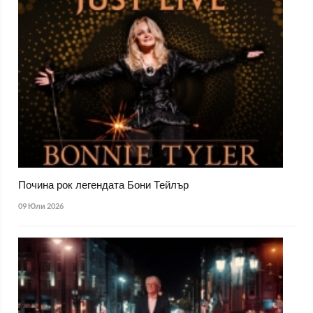
Почина рок легендата Бони Тейлър
09 Юли 2026