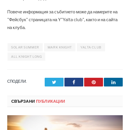
Повече информация за събитието може да намерите на
"Фейсбук" страницата на Y"Yalta club", както и на сайта
на клуба.
SOLAR SUMMER
MARK KNIGHT
YALTA CLUB
ALL KNIGHT LONG
СПОДЕЛИ.
Twitter
Facebook
Pinterest
LinkedI
СВЪРЗАНИ
ПУБЛИКАЦИИ