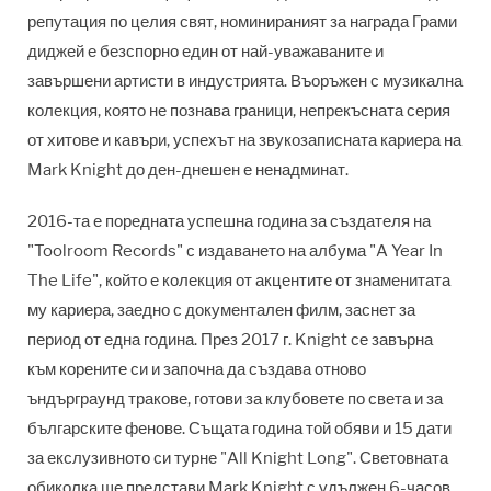
репутация по целия свят, номинираният за награда Грами
диджей е безспорно един от най-уважаваните и
завършени артисти в индустрията. Въоръжен с музикална
колекция, която не познава граници, непрекъсната серия
от хитове и кавъри, успехът на звукозаписната кариера на
Mark Knight до ден-днешен е ненадминат.
2016-та е поредната успешна година за създателя на
"Toolroom Records" с издаването на албума "A Year In
The Life", който е колекция от акцентите от знаменитата
му кариера, заедно с документален филм, заснет за
период от една година. През 2017 г. Knight се завърна
към корените си и започна да създава отново
ъндърграунд тракове, готови за клубовете по света и за
българските фенове. Същата година той обяви и 15 дати
за екслузивното си турне "All Knight Long". Световната
обиколка ще представи Mark Knight с удължен 6-часов