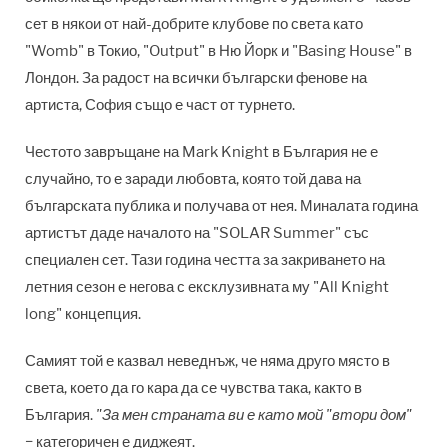
сет в някои от най-добрите клубове по света като
"Womb" в Токио, "Output" в Ню Йорк и "Basing House" в
Лондон. За радост на всички български фенове на
артиста, София също е част от турнето.
Честото завръщане на Mark Knight в България не е
случайно, то е заради любовта, която той дава на
българската публика и получава от нея. Миналата година
артистът даде началото на "SOLAR Summer" със
специален сет. Тази година честта за закриването на
летния сезон е негова с ексклузивната му "All Knight
long" концепция.
Самият той е казвал неведнъж, че няма друго място в
света, което да го кара да се чувства така, както в
България.
"За мен страната ви е като мой "втори дом"
− категоричен е диджеят.