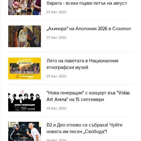
бирата - всеки първи петък на август
07 Авг. 2026
„Ахинора“ на Аполония 2026 в Созопол
07 Авг. 2026
Лято на паветата в Националния
етнографски музей
05 Авг. 2026
"Нова генерация" с концерт във "Vidas
Art Arena" на 15 септември
04 Авг. 2026
D2 и Део отново се събраха! Чуйте
новата им песен „Свобода“!
04 Авг. 2026