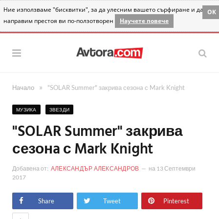
Ние използваме "бисквитки", за да улесним вашето сърфиране и да
OK
направим престоя ви по-ползотворен
Научете повече
»
Начало
"SOLAR Summer" закрива сезонa с Mark Knight
МУЗИКА
ЗВЕЗДИ
"SOLAR Summer" закрива
сезонa с Mark Knight
Добавена от:
АЛЕКСАНДЪР АЛЕКСАНДРОВ
на
13 Септември
2017
Share
Tweet
Pinterest