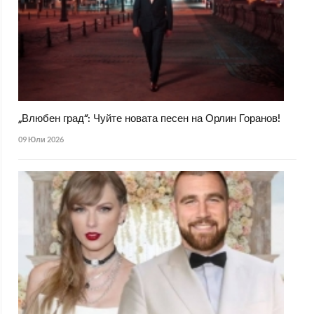
„Влюбен град“: Чуйте новата песен на Орлин Горанов!
09 Юли 2026