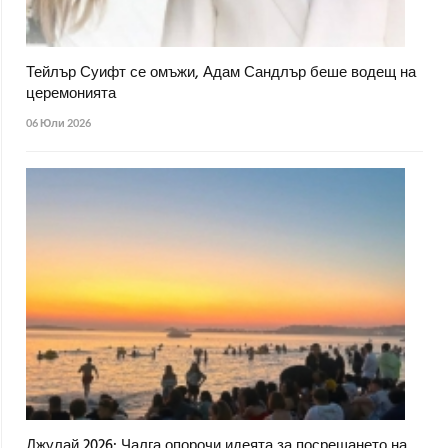
Тейлър Суифт се омъжи, Адам Сандлър беше водещ на
церемонията
06 Юли 2026
Джулай 2026: Чалга опорочи идеята за посрещането на