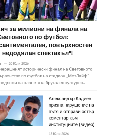
Кич за милиони на финала на
Световното по футбол:
"сантиментален, повърхностен
и недодялан спектакъл"!
т
20 Юли 2026
черашният исторически финал на Световното
ървенство по футбол на стадион „МетЛайф“
редложи на планетата брутален културен..
Александър Кадиев
призна нарушение на
пътя и отправи остър
коментар към
институциите (видео)
13 Юли 2026