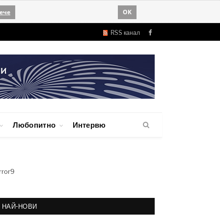
ече
OK
RSS канал
Facebook
Любопитно
Интервю
rror9
НАЙ-НОВИ