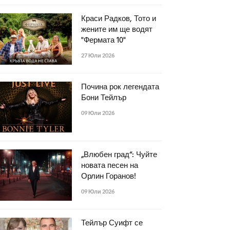
Краси Радков, Тото и
жените им ще водят
"Фермата 10"
27 Юли 2026
Почина рок легендата
Бони Тейлър
09 Юли 2026
„Влюбен град“: Чуйте
новата песен на
Орлин Горанов!
09 Юли 2026
Тейлър Суифт се