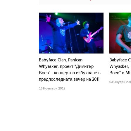
Babyface Clan, Panican
Babyface C
Whyasker, проект "Димитър
Whyasker,
Воев" - концертно избухване в
Воев" в Mi
предпоследната вечер на 2011
03 Януари 20
16 Ноември 2012