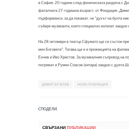
в София. 20 години след физическата раздяла с Дим
фаталната 27-годишна възраст, от Фондация „Димит
пърформанси, за да покажат, че "духът на бунта ник
събере музиканти, които специално излизат заедно 
На 28 октомври в театър Сфумато ще се състои пре
мен Боговете". Тогава ще е и прожекцията на филма
Енчев и Иво Христов. За музикалния съпровод на по
погрижат и Румен Спасов (китара) заедно с дуета Ш
ДИМИТЪР ВОЕВ
НОВА ГЕНЕРАЦИЯ
СПОДЕЛИ.
СВЪРЗАНИ
ПУБЛИКАЦИИ