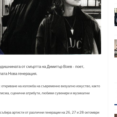
ишнината от смъртта на Димитър Воев - поет,
пата Нова генерация.
 откриване на изложба на съвременно визуално изкуство, както
 писма, сценични атрибути, любими сувенири и музикални
 събира артисти от различни генерации на 26, 27 и 28 октомври