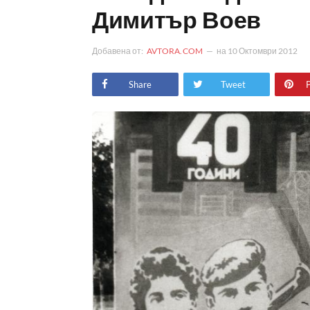
Димитър Воев
Добавена от:
AVTORA.COM
на
10 Октомври 2012
Share
Tweet
P