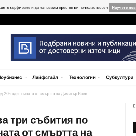
ашето сърфиране и да направим престоя ви по-ползотворен
Научете пов
оубизнес
Лайфстайл
Технологии
Субкултури
од 20-годишнината от смъртта на Димитър Воев
E
а три събития по
ата от смъртта на