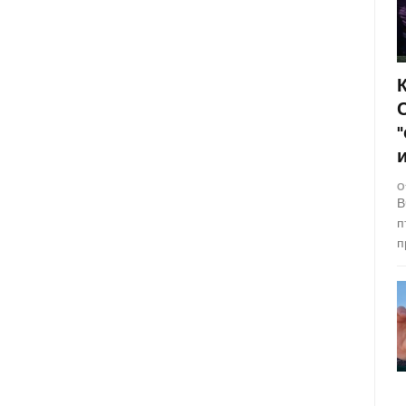
О
В
п
п