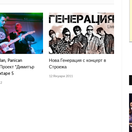
lan, Panican
Нова Генерация с концерт в
 Проект "Димитър
Строежа
xtape 5
12 Януари 2011
12