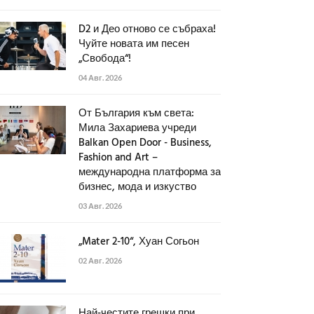
D2 и Део отново се събраха!
Чуйте новата им песен
„Свобода“!
04 Авг. 2026
От България към света:
Мила Захариева учреди
Balkan Open Door - Business,
Fashion and Art –
международна платформа за
бизнес, мода и изкуство
03 Авг. 2026
„Mater 2-10“, Хуан Согьон
02 Авг. 2026
Най-честите грешки при