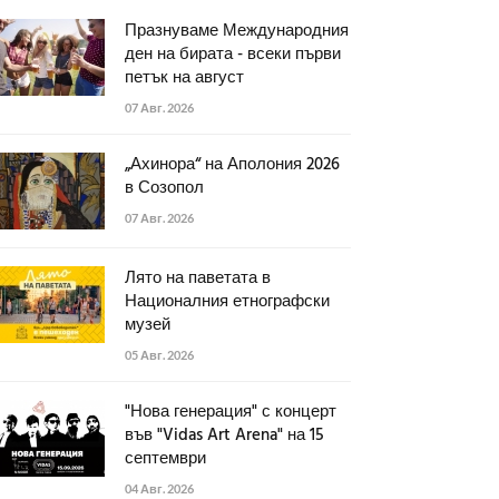
Празнуваме Международния
ден на бирата - всеки първи
петък на август
07 Авг. 2026
„Ахинора“ на Аполония 2026
в Созопол
07 Авг. 2026
Лято на паветата в
Националния етнографски
музей
05 Авг. 2026
"Нова генерация" с концерт
във "Vidas Art Arena" на 15
септември
04 Авг. 2026