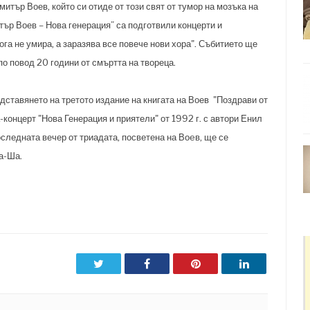
итър Воев, който си отиде от този свят от тумор на мозъка на
ър Воев – Нова генерация” са подготвили концерти и
ога не умира, а заразява все повече нови хора". Събитието ще
по повод 20 години от смъртта на твореца.
дставянето на третото издание на книгата на Воев "Поздрави от
-концерт "Нова Генерация и приятели" от 1992 г. с автори Енил
следната вечер от триадата, посветена на Воeв, ще се
а-Ша.
Twitter
Facebook
Pinterest
LinkedIn