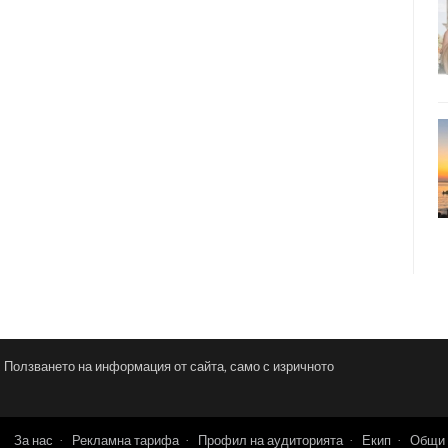
и. Ползването на информация от сайта, само с изричното
За нас
Рекламна тарифа
Профил на аудиторията
Екип
Общи 