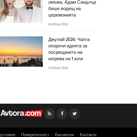
омъжи, Адам Сандлър
беше водещ на
церемонията
06 Юли 2026
Джулай 2026: Чалга
опорочи идеята за
посрещането на
изгрева на 1 юли
02 Юли 2026
Facebook
Twitter
условия
Поверителност
Бисквитки
Контакти