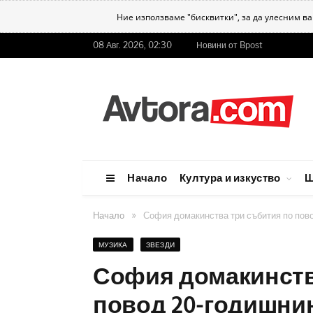
Ние използваме "бисквитки", за да улесним в
08 Авг. 2026, 02:30
Новини от Bpost
Начало
Култура и изкуство
Ш
»
Начало
София домакинства три събития по пов
МУЗИКА
ЗВЕЗДИ
София домакинств
повод 20-годишнин