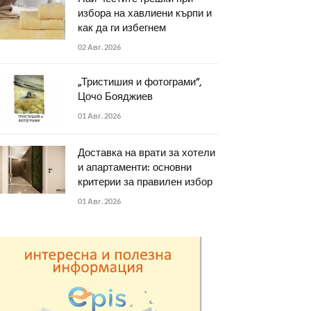
избора на хавлиени кърпи и
как да ги избегнем
02 Авг. 2026
„Тристишия и фотограми“,
Цочо Бояджиев
01 Авг. 2026
Доставка на врати за хотели
и апартаменти: основни
критерии за правилен избор
01 Авг. 2026