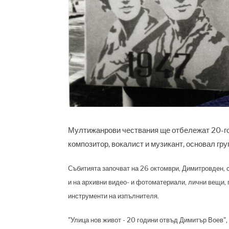
Мултижанрови чествания ще отбележат 20-год
композитор, вокалист и музикант, основал гру
Събитията започват на 26 октомври, Димитровден, с
и на архивни видео- и фотоматериали, лични вещи,
инструменти на изпълнителя.
"Улица нов живот - 20 години отвъд Димитър Воев",