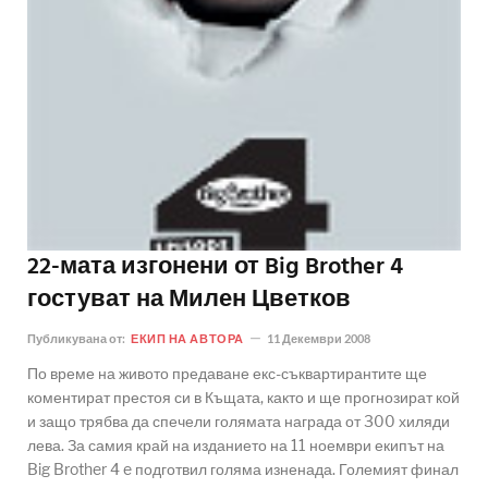
22-мата изгонени от Big Brother 4
гостуват на Милен Цветков
Публикувана от:
ЕКИП НА АВТОРА
11 Декември 2008
По време на живото предаване екс-съквартирантите ще
коментират престоя си в Къщата, както и ще прогнозират кой
и защо трябва да спечели голямата награда от 300 хиляди
лева. За самия край на изданието на 11 ноември екипът на
Big Brother 4 e подготвил голяма изненада. Големият финал