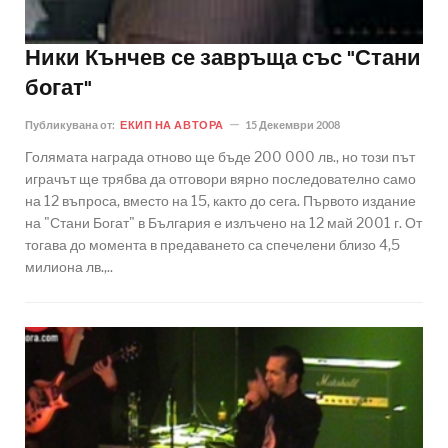
Ники Кънчев се завръща със "Стани
богат"
Публикувана от:
ЕКИП НА АВТОРА
15 Декември 2008
Голямата награда отново ще бъде 200 000 лв., но този път
играчът ще трябва да отговори вярно последователно само
на 12 въпроса, вместо на 15, както до сега. Първото издание
на "Стани Богат" в България е излъчено на 12 май 2001 г. От
тогава до момента в предаването са спечелени близо 4,5
милиона лв.,..