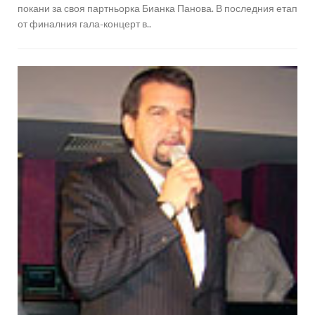
покани за своя партньорка Бианка Панова. В последния етап
от финалния гала-концерт в..