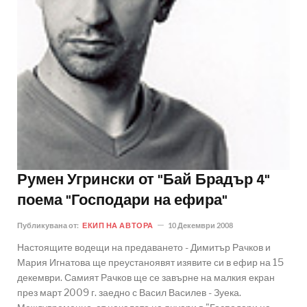
Румен Угрински от "Бай Брадър 4"
поема "Господари на ефира"
Публикувана от:
ЕКИП НА АВТОРА
10 Декември 2008
Настоящите водещи на предаването - Димитър Рачков и
Мария Игнатова ще преустаноявят изявите си в ефир на 15
декември. Самият Рачков ще се завърне на малкия екран
през март 2009 г. заедно с Васил Василев - Зуека.