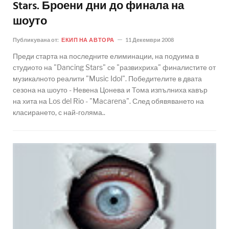
Stars. Броени дни до финала на
шоуто
Публикувана от:
ЕКИП НА АВТОРА
11 Декември 2008
Преди старта на последните елиминации, на подуима в
студиото на "Dancing Stars" се "развихриха" финалистите от
музикалното реалити "Music Idol". Победителите в двата
сезона на шоуто - Невена Цонева и Тома изпълниха кавър
на хита на Los del Rio - "Macarena". След обявяването на
класирането, с най-голяма..