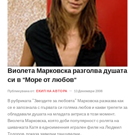
Виолета Марковска разголва душата
си в "Море от любов"
Публикувана от:
ЕКИП НА АВТОРА
13 Декември 2008
В рубриката "Звездите за любовта" Марковска разказва как
се е запознала с първата си голяма любов и какви трепети за
обладавали душата на младата актриса в този момент.
Виолета Марковска, която доби популярност с ролята на
шивачката Катя в едноименния игрален филм на Людмил
Тодоров, показа завидни танцувални..