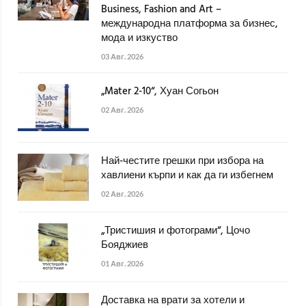
Business, Fashion and Art –
международна платформа за бизнес,
мода и изкуство
03 Авг. 2026
„Mater 2-10“, Хуан Согьон
02 Авг. 2026
Най-честите грешки при избора на
хавлиени кърпи и как да ги избегнем
02 Авг. 2026
„Тристишия и фотограми“, Цочо
Бояджиев
01 Авг. 2026
Доставка на врати за хотели и