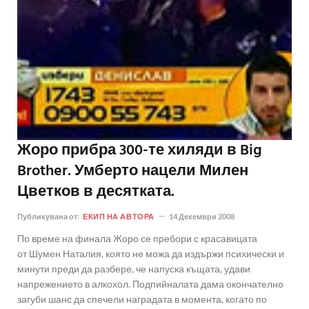
Жоро прибра 300-те хиляди в Big
Brother. Умберто нацели Милен
Цветков в десятката.
Публикувана от:
ЕКИП НА АВТОРА
14 Декември 2008
По време на финала Жоро се пребори с красавицата
от Шумен Наталия, която не можа да издържи психически и
минути преди да разбере, че напуска къщата, удави
напрежението в алкохол. Подпийналата дама окончателно
загуби шанс да спечели наградата в момента, когато по