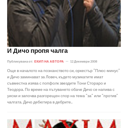
И Дичо пропя чалга
Публикувана от:
ЕКИП НА АВТОРА
12 Декември 2008
Още в началото на познанството си, оркестър "Плюс-минус"
и Дичо заминават за Ловеч, където музикатите имат
съвместна изява с попфолк звездите Тони Стораро и
Теодора. По време на пътуването обаче Дичо се напива с
уиски и започва разгорещен спор на тема "за" или "против"
чалгата. Дичо дебютира в дебрите..