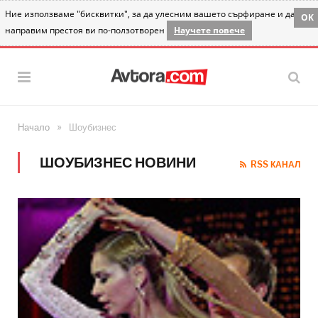
Ние използваме "бисквитки", за да улесним вашето сърфиране и да
OK
направим престоя ви по-ползотворен
Научете повече
»
Начало
Шоубизнес
ШОУБИЗНЕС НОВИНИ
RSS КАНАЛ