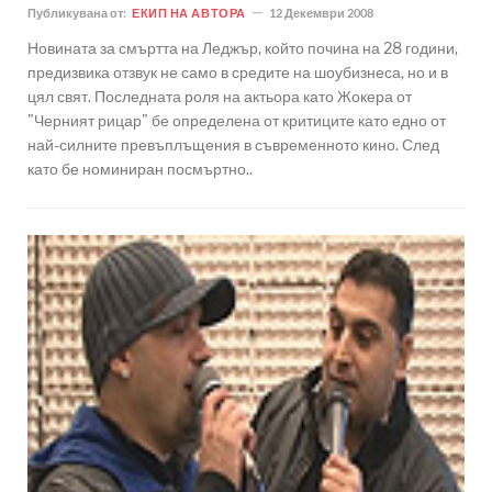
Публикувана от:
ЕКИП НА АВТОРА
12 Декември 2008
Новината за смъртта на Леджър, който почина на 28 години,
предизвика отзвук не само в средите на шоубизнеса, но и в
цял свят. Последната роля на актьора като Жокера от
"Черният рицар" бе определена от критиците като едно от
най-силните превъплъщения в съвременното кино. След
като бе номиниран посмъртно..