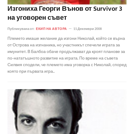
Изгониха Георги Вънов от Survivor 3
на уговорен съвет
Публикувана от:
ЕКИП НА АВТОРА
11 Декември 2008
Племето имаше желание да изгони Николай, който се върна
от Острова на изгнаника, но участникът спечели играта за
имунитет. В Балбоа обаче продължават да кроят планове за
по-нататъшното развитие на играта. По време на съвета
Силвия сподели, че племето има уговорка с Николай, според
която при първата игра..