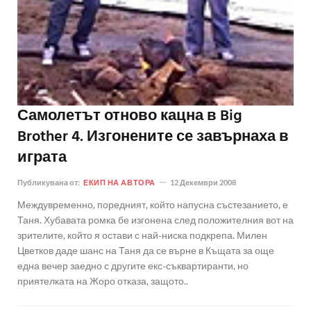
Самолетът отново кацна в Big
Brother 4. Изгонените се завърнаха в
играта
Публикувана от:
ЕКИП НА АВТОРА
12 Декември 2008
Междувременно, поредният, който напусна състезанието, е
Таня. Хубавата ромка бе изгонена след положителния вот на
зрителите, който я остави с най-ниска подкрепа. Милен
Цветков даде шанс на Таня да се върне в Къщата за още
една вечер заедно с другите екс-съквартиранти, но
приятелката на Жоро отказа, защото..