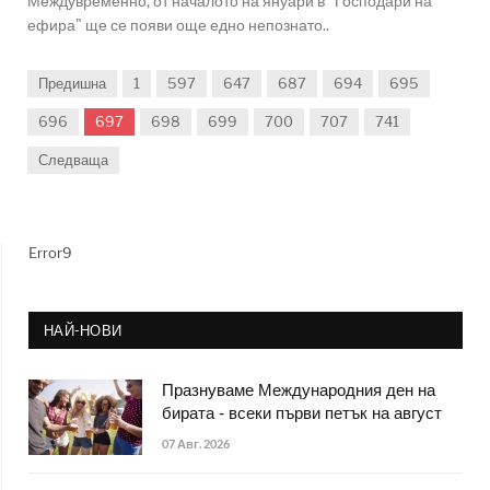
Междувременно, от началото на януари в "Господари на
ефира" ще се появи още едно непознато..
Предишна
1
597
647
687
694
695
696
697
698
699
700
707
741
Следваща
Error9
НАЙ-НОВИ
Празнуваме Международния ден на
бирата - всеки първи петък на август
07 Авг. 2026