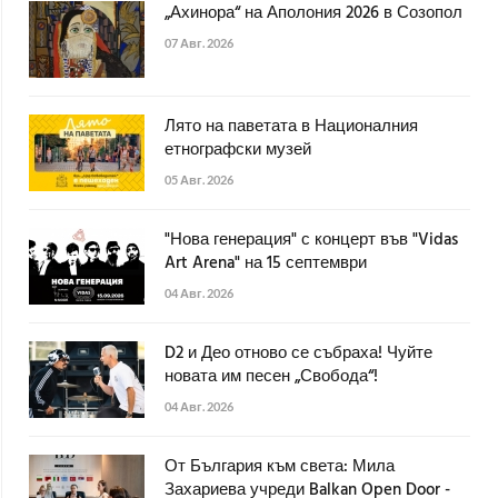
„Ахинора“ на Аполония 2026 в Созопол
07 Авг. 2026
Лято на паветата в Националния
етнографски музей
05 Авг. 2026
"Нова генерация" с концерт във "Vidas
Art Arena" на 15 септември
04 Авг. 2026
D2 и Део отново се събраха! Чуйте
новата им песен „Свобода“!
04 Авг. 2026
От България към света: Мила
Захариева учреди Balkan Open Door -