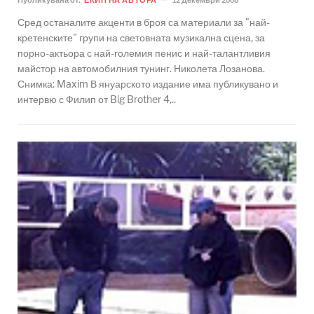
Сред останалите акценти в броя са материали за "най-
кретенските" групи на световната музикална сцена, за
порно-актьора с най-големия пенис и най-талантливия
майстор на автомобилния тунинг. Николета Лозанова.
Снимка: Maxim В януарското издание има публикувано и
интервю с Филип от Big Brother 4,..