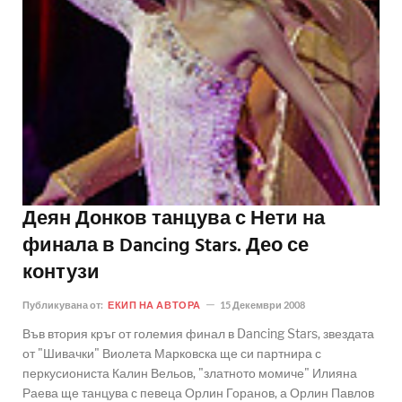
Деян Донков танцува с Нети на
финала в Dancing Stars. Део се
контузи
Публикувана от:
ЕКИП НА АВТОРА
15 Декември 2008
Във втория кръг от големия финал в Dancing Stars, звездата
от "Шивачки" Виолета Марковска ще си партнира с
перкусиониста Калин Вельов, "златното момиче" Илияна
Раева ще танцува с певеца Орлин Горанов, а Орлин Павлов