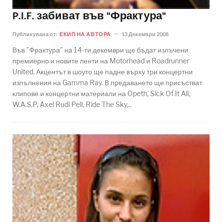
P.I.F. забиват във "Фрактура"
Публикувана от:
ЕКИП НА АВТОРА
13 Декември 2008
Във "Фрактура" на 14-ти декември ще бъдат излъчени
премиерно и новите ленти на Motorhead и Roadrunner
United. Акцентът в шоуто ще падне върху три концертни
изпълнения на Gamma Ray. В предаването ще присъстват
клипове и концертни материали на Opeth, Sick Of It All,
W.A.S.P, Axel Rudi Pell, Ride The Sky,..