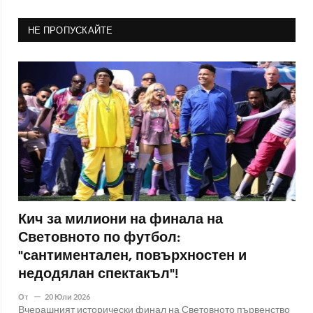
НЕ ПРОПУСКАЙТЕ
Кич за милиони на финала на
Световното по футбол:
"сантиментален, повърхностен и
недодялан спектакъл"!
От
20 Юли 2026
Вчерашният исторически финал на Световното първенство