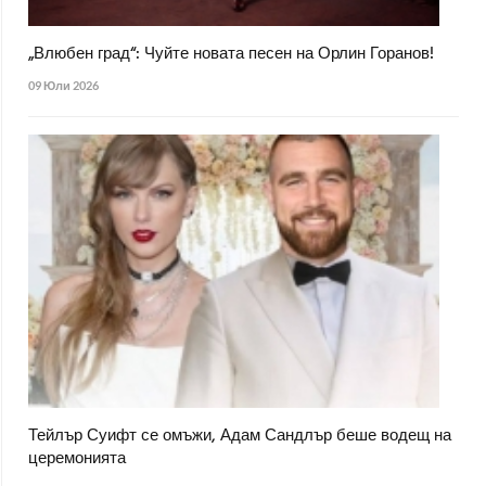
„Влюбен град“: Чуйте новата песен на Орлин Горанов!
09 Юли 2026
Тейлър Суифт се омъжи, Адам Сандлър беше водещ на
церемонията