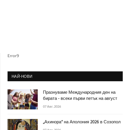
Error9
НАЙ-НОВИ
Празнуваме Международния ден на
бирата - всеки първи петък на август
07 Авг. 2026
„Ахинора“ на Аполония 2026 в Созопол
07 Авг. 2026