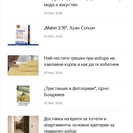
мода и изкуство
03 Авг. 2026
„Mater 2-10“, Хуан Согьон
02 Авг. 2026
Най-честите грешки при избора на
хавлиени кърпи и как да ги избегнем
02 Авг. 2026
„Тристишия и фотограми“, Цочо
Бояджиев
01 Авг. 2026
Доставка на врати за хотели и
апартаменти: основни критерии за
правилен избор