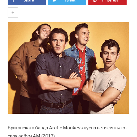
Share
Tweet
Pinterest
+
Британската банда Arctic Monkeys пусна пети сингъл от
своя албум AM (2013).