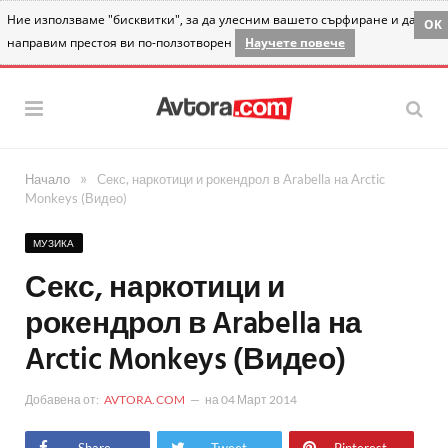
Ние използваме "бисквитки", за да улесним вашето сърфиране и да
OK
направим престоя ви по-ползотворен
Научете повече
»
Начало
Секс, наркотици и рокендрол в Arabella на Arctic
Monkeys (Видео)
МУЗИКА
Секс, наркотици и
рокендрол в Arabella на
Arctic Monkeys (Видео)
Добавена от:
AVTORA.COM
на
04 Март 2014