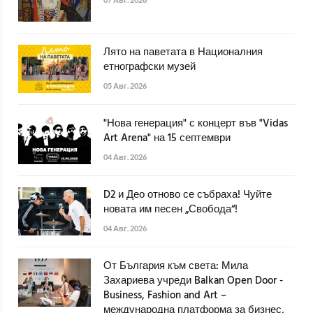
Лято на паветата в Националния
етнографски музей
05 Авг. 2026
"Нова генерация" с концерт във "Vidas
Art Arena" на 15 септември
04 Авг. 2026
D2 и Део отново се събраха! Чуйте
новата им песен „Свобода“!
04 Авг. 2026
От България към света: Мила
Захариева учреди Balkan Open Door -
Business, Fashion and Art –
международна платформа за бизнес,