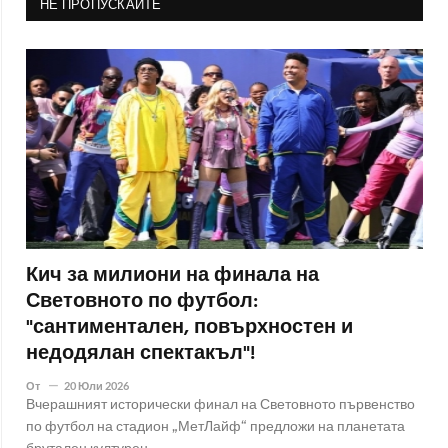
НЕ ПРОПУСКАЙТЕ
Кич за милиони на финала на
Световното по футбол:
"сантиментален, повърхностен и
недодялан спектакъл"!
От
20 Юли 2026
Вчерашният исторически финал на Световното първенство
по футбол на стадион „МетЛайф“ предложи на планетата
брутален културен..