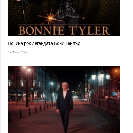
Почина рок легендата Бони Тейлър
09 Юли 2026