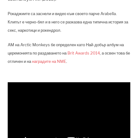
Рокаджиите са заснели и видео към своето парче Arabella.
Клипът е черно-бял и в него се разказва една типична история за
секс, наркотици и рокендрол.
AM
на Arctic Monkeys бе определен като Най-добър албум на
церемонията по раздаването на
Brit Awards 2014
, а освен това бе
отличен и на
наградите на NME
.