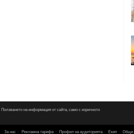
и. Ползването на информация от сайта, само с изричното
За нас
Рекламна тарифа
Профил на аудиторията
Екип
Общи 