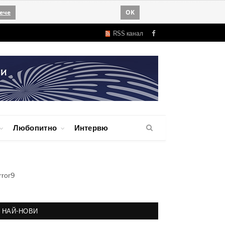
ече
OK
RSS канал
Facebook
Любопитно
Интервю
rror9
НАЙ-НОВИ