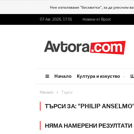
Ние използваме "бисквитки", за да улесним в
07 Авг. 2026, 17:01
Новини от Bpost
Начало
Култура и изкуство
Ш
»
Начало
Търси
ТЪРСИ ЗА: "PHILIP ANSELMO
НЯМА НАМЕРЕНИ РЕЗУЛТАТИ