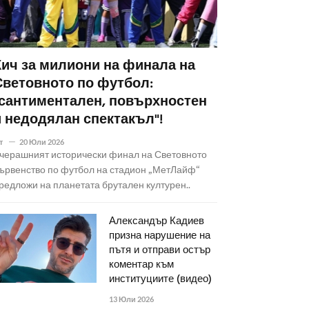
Кич за милиони на финала на
Световното по футбол:
"сантиментален, повърхностен
и недодялан спектакъл"!
т
20 Юли 2026
черашният исторически финал на Световното
ървенство по футбол на стадион „МетЛайф“
редложи на планетата брутален културен..
Александър Кадиев
призна нарушение на
пътя и отправи остър
коментар към
институциите (видео)
13 Юли 2026