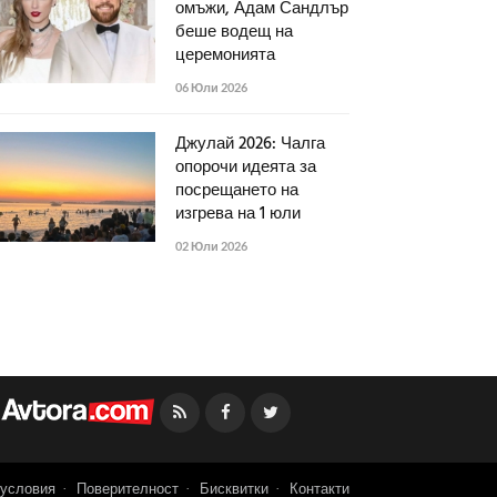
омъжи, Адам Сандлър
беше водещ на
церемонията
06 Юли 2026
Джулай 2026: Чалга
опорочи идеята за
посрещането на
изгрева на 1 юли
02 Юли 2026
Facebook
Twitter
условия
Поверителност
Бисквитки
Контакти