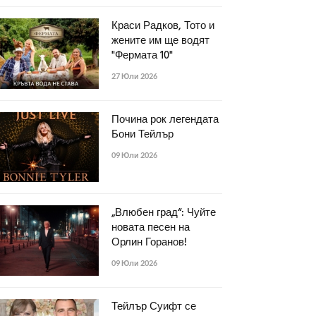
Краси Радков, Тото и
жените им ще водят
"Фермата 10"
27 Юли 2026
Почина рок легендата
Бони Тейлър
09 Юли 2026
„Влюбен град“: Чуйте
новата песен на
Орлин Горанов!
09 Юли 2026
Тейлър Суифт се