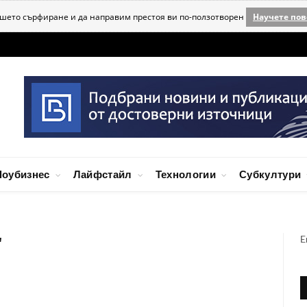
ашето сърфиране и да направим престоя ви по-ползотворен
Научете пов
оубизнес
Лайфстайл
Технологии
Субкултури
E
"