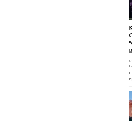
О
В
п
п