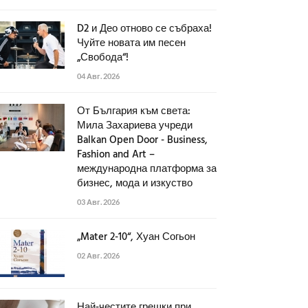
D2 и Део отново се събраха!
Чуйте новата им песен
„Свобода“!
04 Авг. 2026
От България към света:
Мила Захариева учреди
Balkan Open Door - Business,
Fashion and Art –
международна платформа за
бизнес, мода и изкуство
03 Авг. 2026
„Mater 2-10“, Хуан Согьон
02 Авг. 2026
Най-честите грешки при