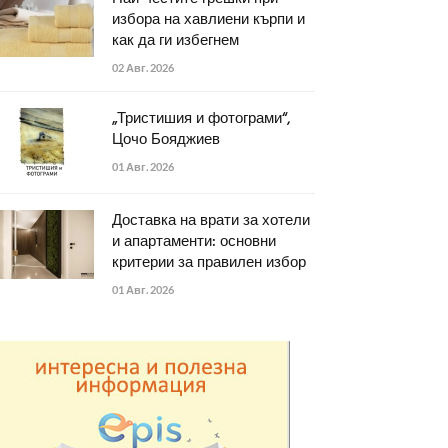
избора на хавлиени кърпи и
как да ги избегнем
02 Авг. 2026
„Тристишия и фотограми“,
Цочо Бояджиев
01 Авг. 2026
Доставка на врати за хотели
и апартаменти: основни
критерии за правилен избор
01 Авг. 2026