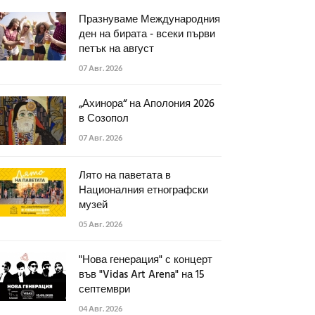
Празнуваме Международния
ден на бирата - всеки първи
петък на август
07 Авг. 2026
„Ахинора“ на Аполония 2026
в Созопол
07 Авг. 2026
Лято на паветата в
Националния етнографски
музей
05 Авг. 2026
"Нова генерация" с концерт
във "Vidas Art Arena" на 15
септември
04 Авг. 2026