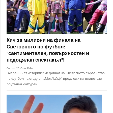
Кич за милиони на финала на
Световното по футбол:
"сантиментален, повърхностен и
недодялан спектакъл"!
От
20 Юли 2026
Вчерашният исторически финал на Световното първенство
по футбол на стадион „МетЛайф“ предложи на планетата
брутален културен..