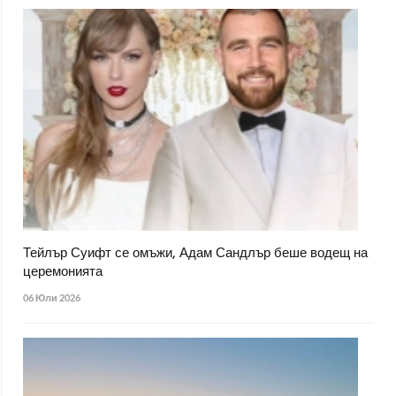
Тейлър Суифт се омъжи, Адам Сандлър беше водещ на
церемонията
06 Юли 2026