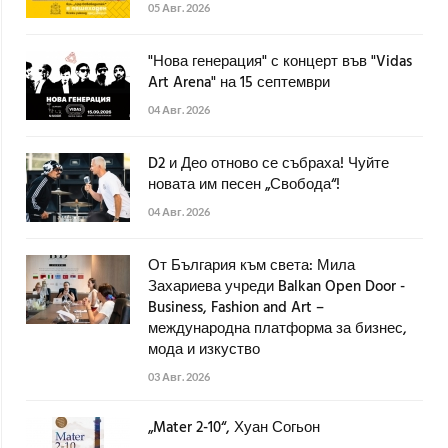
05 Авг. 2026
"Нова генерация" с концерт във "Vidas
Art Arena" на 15 септември
04 Авг. 2026
D2 и Део отново се събраха! Чуйте
новата им песен „Свобода“!
04 Авг. 2026
От България към света: Мила
Захариева учреди Balkan Open Door -
Business, Fashion and Art –
международна платформа за бизнес,
мода и изкуство
03 Авг. 2026
„Mater 2-10“, Хуан Согьон