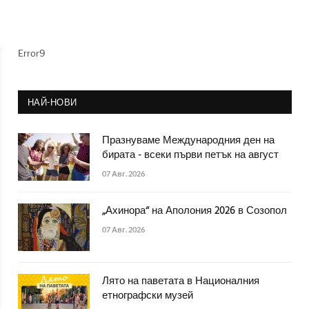
Error9
НАЙ-НОВИ
Празнуваме Международния ден на
бирата - всеки първи петък на август
07 Авг. 2026
„Ахинора“ на Аполония 2026 в Созопол
07 Авг. 2026
Лято на паветата в Националния
етнографски музей