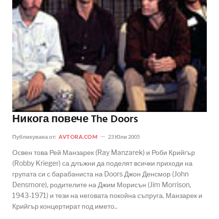
Никога повече The Doors
Публикувана от:
AVTORA.COM
23 Юли 2005
Освен това Рей Манзарек (Ray Manzarek) и Роби Крийгър
(Robby Krieger) са длъжни да поделят всички приходи на
групата си с барабаниста на Doors Джон Денсмор (John
Densmore), родителите на Джим Морисън (Jim Morrison,
1943-1971) и тези на неговата покойна съпруга. Манзарек и
Крийгър концертират под името..