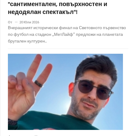
"сантиментален, повърхностен и
недодялан спектакъл"!
От
20 Юли 2026
Вчерашният исторически финал на Световното първенство
по футбол на стадион „МетЛайф“ предложи на планетата
брутален културен..