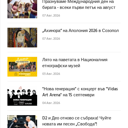
Празнуваме Международния ден на
бирата - всеки първи петък на август
07 Авг. 2026
„Ахинора“ на Аполония 2026 в Созопол
07 Авг. 2026
Лято на паветата в Националния
етнографски музей
05 Авг. 2026
"Нова генерация" с концерт във "Vidas
Art Arena" на 15 септември
04 Авг. 2026
D2 и Део отново се събраха! Чуйте
новата им песен „Свобода“!