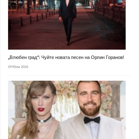
„Влюбен град“: Чуйте новата песен на Орлин Горанов!
09 Юли 2026