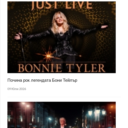
Почина рок легендата Бони Тейлър
09 Юли 2026