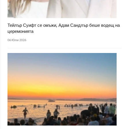
Тейлър Суифт се омъжи, Адам Сандлър беше водещ на
церемонията
06 Юли 2026