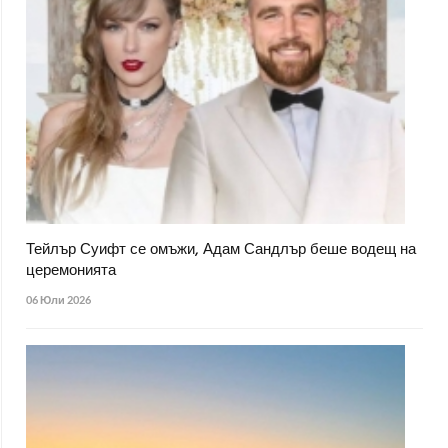
Тейлър Суифт се омъжи, Адам Сандлър беше водещ на
церемонията
06 Юли 2026