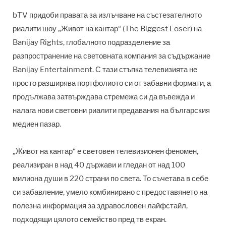
bTV придоби правата за излъчване на състезателното
риалити шоу „Живот на кантар“ (The Biggest Loser) на
Banijay Rights, глобалното подразделение за
разпространение на световната компания за съдържание
Banijay Entertainment. С тази стъпка телевизията не
просто разширява портфолиото си от забавни формати, а
продължава затвърждава стремежа си да въвежда и
налага нови световни риалити предавания на българския
медиен пазар.
„Живот на кантар“ е световен телевизионен феномен,
реализиран в над 40 държави и гледан от над 100
милиона души в 220 страни по света. То съчетава в себе
си забавление, умело комбинирано с предоставянето на
полезна информация за здравословен лайфстайл,
подходящи цялото семейство пред тв екран.