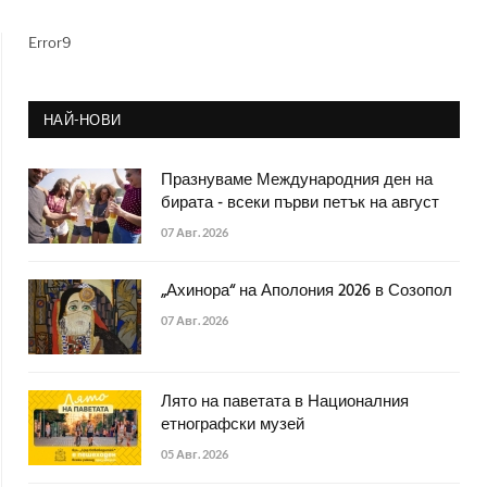
Error9
НАЙ-НОВИ
Празнуваме Международния ден на
бирата - всеки първи петък на август
07 Авг. 2026
„Ахинора“ на Аполония 2026 в Созопол
07 Авг. 2026
Лято на паветата в Националния
етнографски музей
05 Авг. 2026