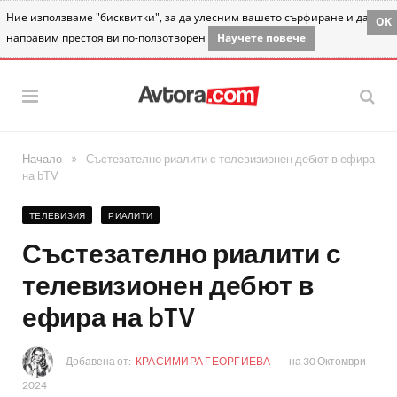
Ние използваме "бисквитки", за да улесним вашето сърфиране и да
OK
направим престоя ви по-ползотворен
Научете повече
»
Начало
Състезателно риалити с телевизионен дебют в ефира
на bTV
ТЕЛЕВИЗИЯ
РИАЛИТИ
Състезателно риалити с
телевизионен дебют в
ефира на bTV
Добавена от:
КРАСИМИРА ГЕОРГИЕВА
на
30 Октомври
2024