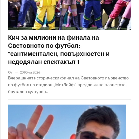
Кич за милиони на финала на
Световното по футбол:
"сантиментален, повърхностен и
недодялан спектакъл"!
От
20 Юли 2026
Вчерашният исторически финал на Световното първенство
по футбол на стадион „МетЛайф“ предложи на планетата
брутален културен..