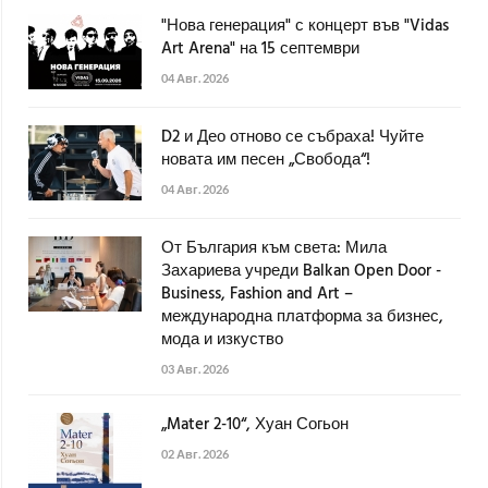
"Нова генерация" с концерт във "Vidas
Art Arena" на 15 септември
04 Авг. 2026
D2 и Део отново се събраха! Чуйте
новата им песен „Свобода“!
04 Авг. 2026
От България към света: Мила
Захариева учреди Balkan Open Door -
Business, Fashion and Art –
международна платформа за бизнес,
мода и изкуство
03 Авг. 2026
„Mater 2-10“, Хуан Согьон
02 Авг. 2026