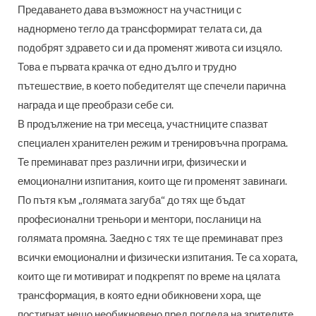
Предаването дава възможност на участници с
наднормено тегло да трансформират телата си, да
подобрят здравето си и да променят живота си изцяло.
Това е първата крачка от едно дълго и трудно
пътешествие, в което победителят ще спечели парична
награда и ще преобрази себе си.
В продължение на три месеца, участниците спазват
специален хранителен режим и тренировъчна програма.
Те преминават през различни игри, физически и
емоционални изпитания, които ще ги променят завинаги.
По пътя към „голямата загуба“ до тях ще бъдат
професионални треньори и ментори, посланици на
голямата промяна. Заедно с тях те ще преминават през
всички емоционални и физически изпитания. Те са хората,
които ще ги мотивират и подкрепят по време на цялата
трансформация, в която едни обикновени хора, ще
постигнат нещо необикновено пред погледа на зрителите.