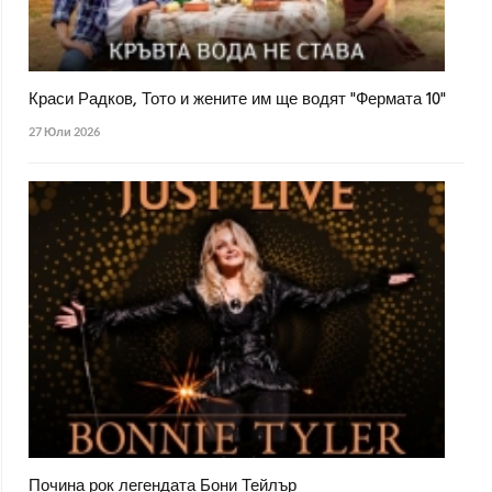
Краси Радков, Тото и жените им ще водят "Фермата 10"
27 Юли 2026
Почина рок легендата Бони Тейлър