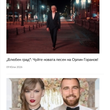
„Влюбен град“: Чуйте новата песен на Орлин Горанов!
09 Юли 2026