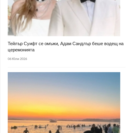
Тейлър Суифт се омъжи, Адам Сандлър беше водещ на
церемонията
06 Юли 2026