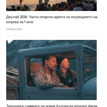
Джулай 2026: Чалга опорочи идеята за посрещането на
изгрева на 1 юли
02 Юли 2026
Започнаха снимките на новия български игрален филм