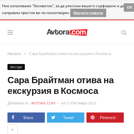
Ние използваме "бисквитки", за да улесним вашето сърфиране и да
OK
направим престоя ви по-ползотворен
Научете повече
»
Начало
Сара Брайтман отива на екскурзия в Космоса
ЗВЕЗДИ
Сара Брайтман отива на
екскурзия в Космоса
Добавена от:
AVTORA.COM
на
11 Октомври 2012
Share
Tweet
Pinterest
+