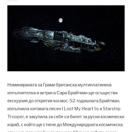
Номинираната за Грами британска мултиплатинена
изпълнителка и актриса Сара Брайтман ще осъществи
екскурзия до открития космос. 52-годишната Брайтман,
изпълнила хитовата песен I Lost My Heart to a Starship
Trooper, е закупила за себе си билет за руски космически
кораб, с който ще стигне до Международната космическа