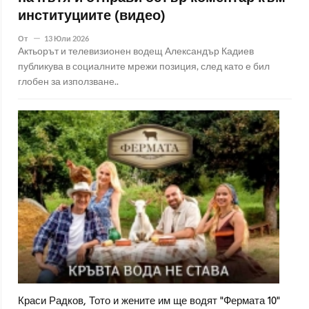
институциите (видео)
От
13 Юли 2026
Актьорът и телевизионен водещ Александър Кадиев
публикува в социалните мрежи позиция, след като е бил
глобен за използване..
Краси Радков, Тото и жените им ще водят "Фермата 10"