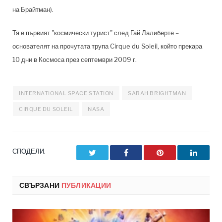
на Брайтман).
Тя е първият "космически турист" след Гай Лалиберте –
основателят на прочутата трупа Cirque du Soleil, който прекара
10 дни в Космоса през септември 2009 г.
INTERNATIONAL SPACE STATION
SARAH BRIGHTMAN
CIRQUE DU SOLEIL
NASA
СПОДЕЛИ.
Twitter
Facebook
Pinterest
LinkedI
СВЪРЗАНИ
ПУБЛИКАЦИИ