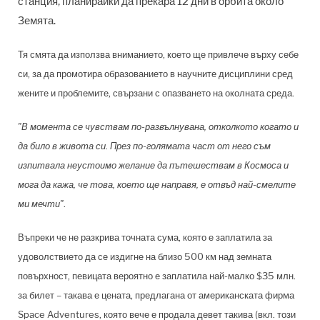
станция, планирайки да прекара 12 дни в орбита около
Земята.
Тя смята да използва вниманието, което ще привлече върху себе
си, за да промотира образованието в научните дисциплини сред
жените и проблемите, свързани с опазването на околната среда.
"В момента се чувствам по-развълнувана, отколкото когато и
да било в живота си. През по-голямата част от него съм
изпитвала неустоимо желание да пътешествам в Космоса и
мога да кажа, че това, което ще направя, е отвъд най-смелите
ми мечти"
.
Въпреки че не разкрива точната сума, която е заплатила за
удоволствието да се издигне на близо 500 км над земната
повърхност, певицата вероятно е заплатила най-малко $35 млн.
за билет – такава е цената, предлагана от американската фирма
Space Adventures, която вече е продала девет такива (вкл. този