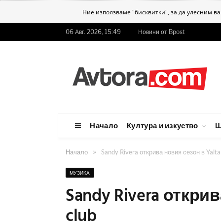
Ние използваме "бисквитки", за да улесним в
06 Авг. 2026, 15:49
Новини от Bpost
Начало
Култура и изкуство
Ш
»
Начало
Sandy Rivera открива новия сезон в Yalta
МУЗИКА
Sandy Rivera открив
club