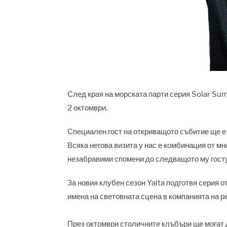
След края на морската парти серия Solar Sum
2 октомври.
Специален гост на откриващото събитие ще е
Всяка негова визита у нас е комбинация от мн
незабравими спомени до следващото му гост
За новия клубен сезон Yalta подготвя серия 
имена на световната сцена в компанията на ре
През октомври столичните клъбъри ще могат