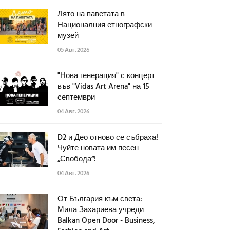
Лято на паветата в
Националния етнографски
музей
05 Авг. 2026
"Нова генерация" с концерт
във "Vidas Art Arena" на 15
септември
04 Авг. 2026
D2 и Део отново се събраха!
Чуйте новата им песен
„Свобода“!
04 Авг. 2026
От България към света:
Мила Захариева учреди
Balkan Open Door - Business,