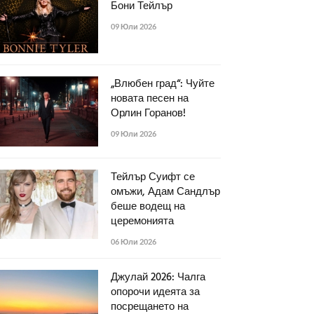
Бони Тейлър
09 Юли 2026
„Влюбен град“: Чуйте
новата песен на
Орлин Горанов!
09 Юли 2026
Тейлър Суифт се
омъжи, Адам Сандлър
беше водещ на
церемонията
06 Юли 2026
Джулай 2026: Чалга
опорочи идеята за
посрещането на