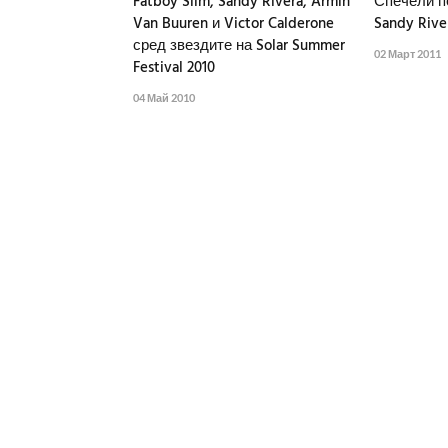
Fatboy Slim, Sandy Rivera, Armin
Спечели по
Van Buuren и Victor Calderone
Sandy Rive
сред звездите на Solar Summer
02 Март 2011
Festival 2010
04 Май 2010