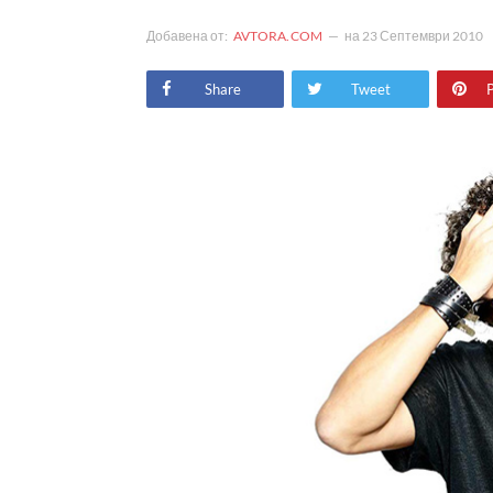
Добавена от:
AVTORA.COM
на
23 Септември 2010
Share
Tweet
P