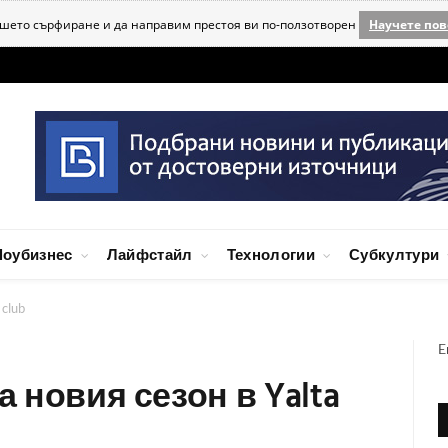
ашето сърфиране и да направим престоя ви по-ползотворен
Научете пов
оубизнес
Лайфстайл
Технологии
Субкултури
 club
E
а новия сезон в Yalta