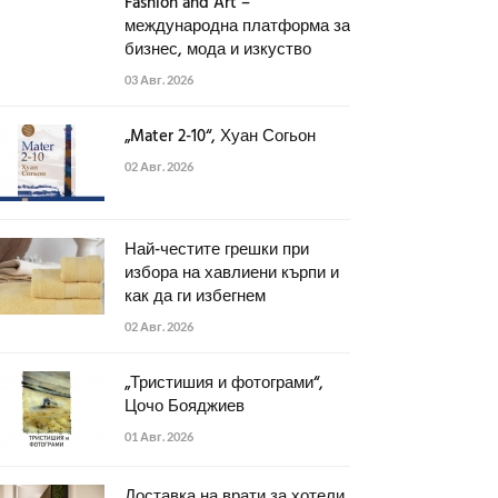
Fashion and Art –
международна платформа за
бизнес, мода и изкуство
03 Авг. 2026
„Mater 2-10“, Хуан Согьон
02 Авг. 2026
Най-честите грешки при
избора на хавлиени кърпи и
как да ги избегнем
02 Авг. 2026
„Тристишия и фотограми“,
Цочо Бояджиев
01 Авг. 2026
Доставка на врати за хотели