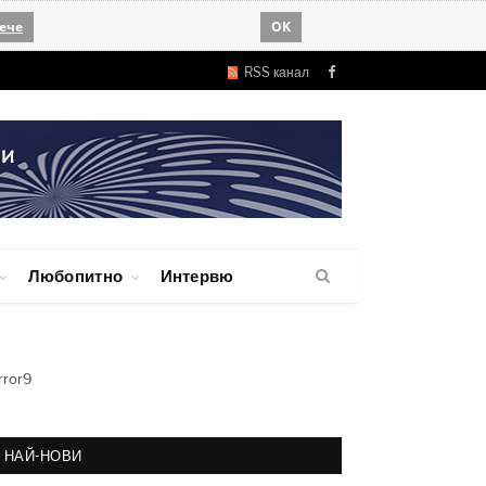
ече
OK
RSS канал
Facebook
Любопитно
Интервю
rror9
НАЙ-НОВИ