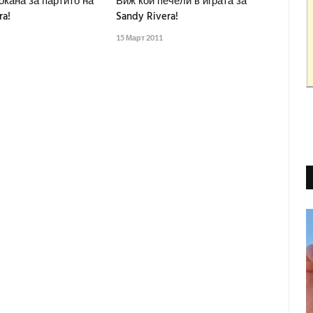
кана за партито на
Виж кой печели в играта за
ra!
Sandy Rivera!
15 Март 2011