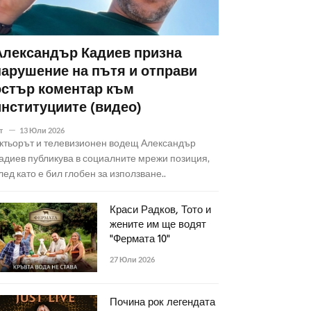
Александър Кадиев призна
нарушение на пътя и отправи
остър коментар към
институциите (видео)
т
13 Юли 2026
ктьорът и телевизионен водещ Александър
адиев публикува в социалните мрежи позиция,
лед като е бил глобен за използване..
Краси Радков, Тото и
жените им ще водят
"Фермата 10"
27 Юли 2026
Почина рок легендата