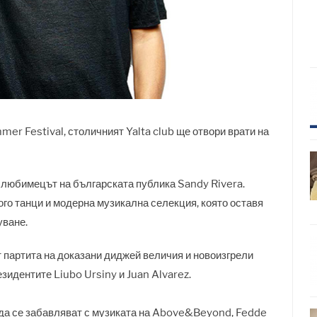
mer Festival, столичният Yalta club ще отвори врати на
 любимецът на българската публика Sandy Rivera.
ого танци и модерна музикална селекция, която оставя
уване.
от партита на доказани диджей величия и новоизгрели
зидентите Liubo Ursiny и Juan Alvarez.
 да се забавляват с музиката на Above&Beyond, Fedde