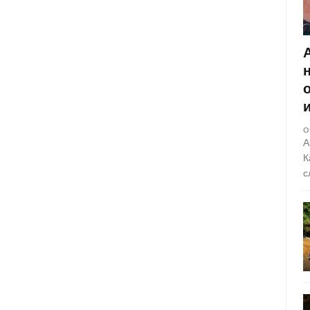
О
А
К
с