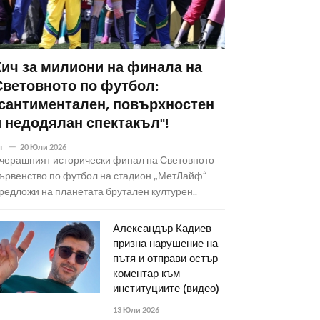
Кич за милиони на финала на
Световното по футбол:
"сантиментален, повърхностен
и недодялан спектакъл"!
т
20 Юли 2026
черашният исторически финал на Световното
ървенство по футбол на стадион „МетЛайф“
редложи на планетата брутален културен..
Александър Кадиев
призна нарушение на
пътя и отправи остър
коментар към
институциите (видео)
13 Юли 2026