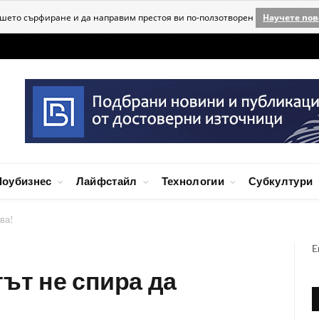
ашето сърфиране и да направим престоя ви по-ползотворен
Научете пов
оубизнес
Лайфстайл
Технологии
Субкултури
ва!
E
тът не спира да