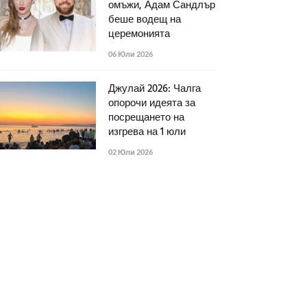
омъжи, Адам Сандлър
беше водещ на
церемонията
06 Юли 2026
Джулай 2026: Чалга
опорочи идеята за
посрещането на
изгрева на 1 юли
02 Юли 2026