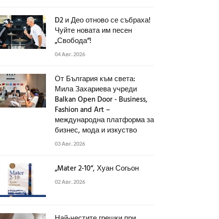
D2 и Део отново се събраха!
Чуйте новата им песен
„Свобода“!
04 Авг. 2026
От България към света:
Мила Захариева учреди
Balkan Open Door - Business,
Fashion and Art –
международна платформа за
бизнес, мода и изкуство
03 Авг. 2026
„Mater 2-10“, Хуан Согьон
02 Авг. 2026
Най-честите грешки при