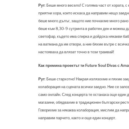
Рут
: Беше много весело! С голяма част от хората, с
приятни хора, които искаха да направим нещо заедн
беше много дълъг, защото ние почнахме много рано
беше към 8,30-9 сутринта в работен ден и можеш да
светофар, където има спирка и дойдоха някакви баби
на ватмана да им отвори, а ние бяхме вътре с всичка
настояваха да влязат точно в този трамвай!
Как премина проектът ти Future Soul Divas
с Amal
Рут
: Беше стархотно! Накрая излязохме и пяхме за
колаборация на сцената всички заедно. Ние се зап
само онлайн. След концерта те останаха още един д
магазини, обядвахме в традиционен български ресто
Говорихме за някаква колаборация, мислим да напра
направим парчето, както и още един концерт.