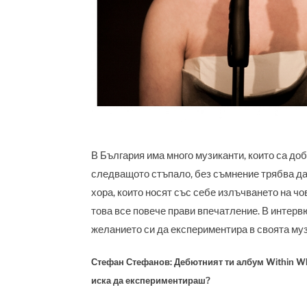
В България има много музиканти, които са добр
следващото стъпало, без съмнение трябва да 
хора, които носят със себе излъчването на чов
това все повече прави впечатление. В интер
желанието си да експериментира в своята музи
Стефан Стефанов: Дебютният ти албум Within W
иска да експериментираш?