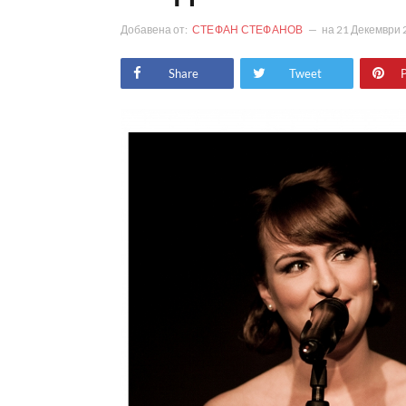
Добавена от:
СТЕФАН СТЕФАНОВ
на
21 Декември 
Share
Tweet
P