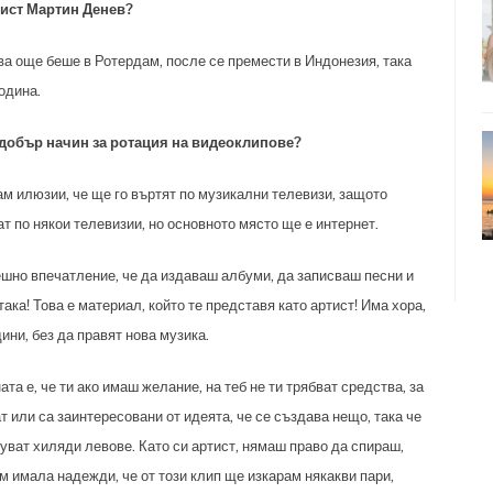
нист
Мартин Денев
?
ава още беше в Ротердам, после се премести в Индонезия, така
одина.
 добър начин за ротация на видеоклипове?
мам илюзии, че ще го въртят по музикални телевизи, защото
т по някои телевизии, но основното място ще е интернет.
ешно впечатление, че да издаваш албуми, да записваш песни и
ка! Това е материал, който те представя като артист! Има хора,
ини, без да правят нова музика.
та е, че ти ако имаш желание, на теб не ти трябват средства, за
т или са заинтересовани от идеята, че се създава нещо, така че
руват хиляди левове. Като си артист, нямаш право да спираш,
м имала надежди, че от този клип ще изкарам някакви пари,