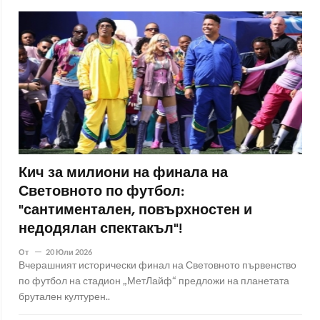
Кич за милиони на финала на
Световното по футбол:
"сантиментален, повърхностен и
недодялан спектакъл"!
От
20 Юли 2026
Вчерашният исторически финал на Световното първенство
по футбол на стадион „МетЛайф“ предложи на планетата
брутален културен..