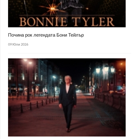
Почина рок легендата Бони Тейлър
09 Юли 2026