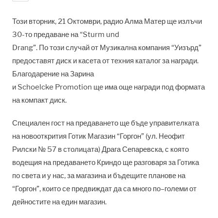
Този вторник, 21 Октомври, радио Алма Матер ще излъчи
30-то предаване на “Sturm und
Drang”. По този случай от Музикална компания “Уизърд”
предоставят диск и касета от техния каталог за награди.
Благодарение на Зарина
и Schoelcke Promotion ще има още награди под формата
на компакт диск.
Специален гост на предаването ще бъде управителката
на новооткрития Готик Магазин “Горгон” (ул. Неофит
Рилски № 57 в столицата) Драга Сепаревска, с която
водещия на предаването Криндо ще разговаря за Готика
по света и у нас, за магазина и бъдещите планове на
“Горгон”, които се предвиждат да са много по–големи от
дейностите на един магазин.