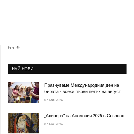
Error9
НАЙ-НОВИ
Празнуваме Международния ден на
бирата - всеки първи петък на август
07 Авг. 2026
„Ахинора“ на Аполония 2026 в Созопол
07 Авг. 2026