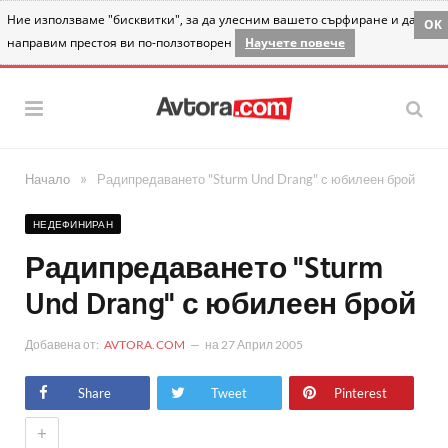
Ние използваме "бисквитки", за да улесним вашето сърфиране и да
OK
направим престоя ви по-ползотворен
Научете повече
»
Начало
Радипредаването "Sturm Und Drang" с юбилеен брой
НЕДЕФИНИРАН
Радипредаването "Sturm
Und Drang" с юбилеен брой
Добавена от:
AVTORA.COM
на
27 Април 2005
Share
Tweet
Pinterest
+