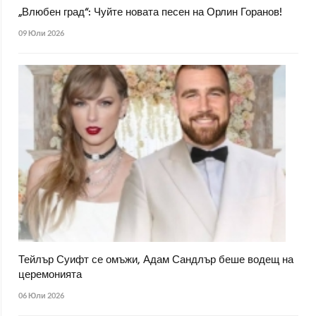
„Влюбен град“: Чуйте новата песен на Орлин Горанов!
09 Юли 2026
Тейлър Суифт се омъжи, Адам Сандлър беше водещ на
церемонията
06 Юли 2026