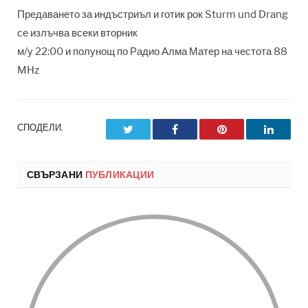
Предаването за индъстриъл и готик рок Sturm und Drang
се излъчва всеки вторник
м/у 22:00 и полунощ по Радио Алма Матер на честота 88
MHz
СПОДЕЛИ.
Twitter
Facebook
Pinterest
LinkedI
СВЪРЗАНИ
ПУБЛИКАЦИИ