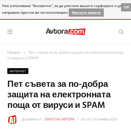
Ние използваме "бисквитки", за да улесним вашето сърфиране и да
OK
направим престоя ви по-ползотворен
Научете повече
»
Начало
Пет съвета за по-добра защита на електронната поща
от вируси и SPAM
ИНТЕРНЕТ
Пет съвета за по-добра
защита на електронната
поща от вируси и SPAM
Добавена от:
ЕКИП НА АВТОРА
на
23 Септември 2020