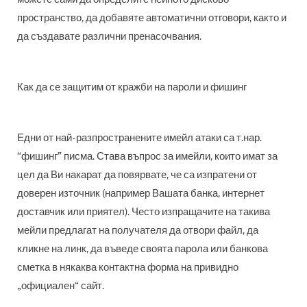
пространство, да добавяте автоматични отговори, както и
да създавате различни пренасочвания.
Как да се защитим от кражби на пароли и фишинг
Едни от най-разпространените имейл атаки са т.нар.
“фишинг” писма. Става въпрос за имейли, които имат за
цел да Ви накарат да повярвате, че са изпратени от
доверен източник (например Вашата банка, интернет
доставчик или приятел). Често изпращачите на такива
мейли предлагат на получателя да отвори файл, да
кликне на линк, да въведе своята парола или банкова
сметка в някаква контактна форма на привидно
„официален“ сайт.