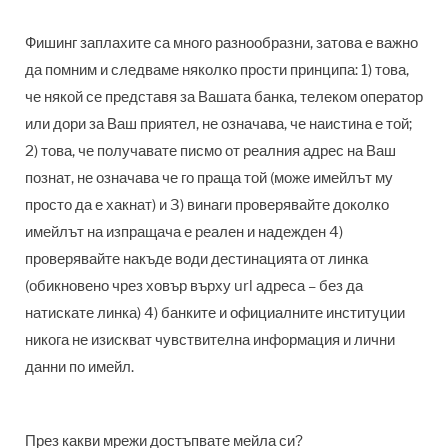
Фишинг заплахите са много разнообразни, затова е важно
да помним и следваме няколко прости принципа: 1) това,
че някой се представя за Вашата банка, телеком оператор
или дори за Ваш приятел, не означава, че наистина е той;
2) това, че получавате писмо от реалния адрес на Ваш
познат, не означава че го праща той (може имейлът му
просто да е хакнат) и 3) винаги проверявайте доколко
имейлът на изпращача е реален и надежден 4)
проверявайте накъде води дестинацията от линка
(обикновено чрез ховър върху url адреса – без да
натискате линка) 4) банките и официалните институции
никога не изискват чувствителна информация и лични
данни по имейл.
През какви мрежи достъпвате мейла си?