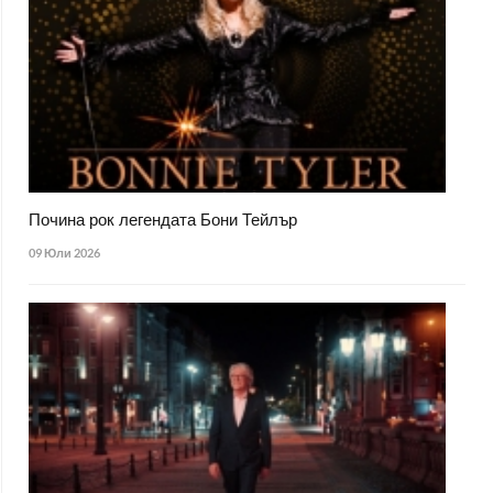
Почина рок легендата Бони Тейлър
09 Юли 2026