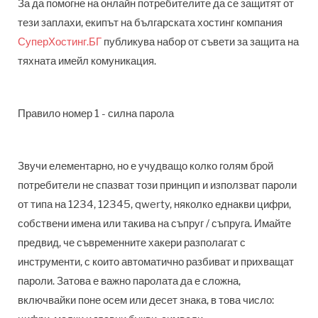
За да помогне на онлайн потребителите да се защитят от
тези заплахи, екипът на българската хостинг компания
СуперХостинг.БГ
публикува набор от съвети за защита на
тяхната имейл комуникация.
Правило номер 1 - силна парола
Звучи елементарно, но е учудващо колко голям брой
потребители не спазват този принцип и използват пароли
от типа на 1234, 12345, qwerty, няколко еднакви цифри,
собствени имена или такива на съпруг / съпруга. Имайте
предвид, че съвременните хакери разполагат с
инструменти, с които автоматично разбиват и прихващат
пароли. Затова е важно паролата да е сложна,
включвайки поне осем или десет знака, в това число: