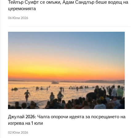
Тейлър Суифт се омъжи, Адам Сандлър беше водещ на
церемонията
06 Юли 2026
Джулай 2026: Чалга опорочи идеята за посрещането на
изгрева на 1 юли
02 Юли 2026