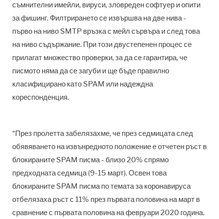
съмнителни имейли, вируси, зловреден софтуер и опити
за фишинг. Филтрирането се извършва на две нива -
първо на ниво SMTP връзка с мейл сървъра и след това
на ниво съдържание. При този двустепенен процес се
прилагат множество проверки, за да се гарантира, че
писмото няма да се загуби и ще бъде правилно
класифицирано като SPAM или надеждна
кореспонденция.
“През пролетта забелязахме, че през седмицата след
обявяването на извънредното положение е отчетен ръст в
блокираните SPAM писма - близо 20% спрямо
предходната седмица (9-15 март). Освен това
блокираните SPAM писма по темата за коронавируса
отбелязаха ръст с 11% през първата половина на март в
сравнение с първата половина на февруари 2020 година.