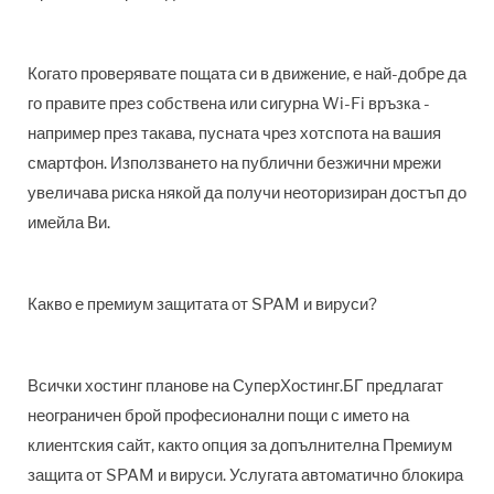
Когато проверявате пощата си в движение, е най-добре да
го правите през собствена или сигурна Wi-Fi връзка -
например през такава, пусната чрез хотспота на вашия
смартфон. Използването на публични безжични мрежи
увеличава риска някой да получи неоторизиран достъп до
имейла Ви.
Какво е премиум защитата от SPAM и вируси?
Всички хостинг планове на СуперХостинг.БГ предлагат
неограничен брой професионални пощи с името на
клиентския сайт, както опция за допълнителна Премиум
защита от SPAM и вируси. Услугата автоматично блокира