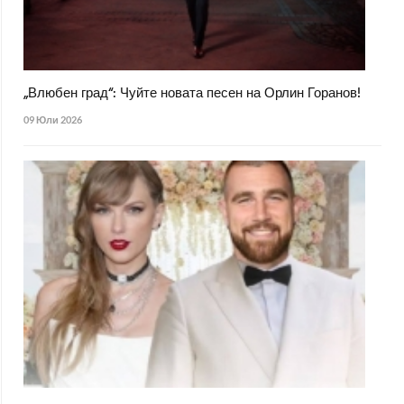
„Влюбен град“: Чуйте новата песен на Орлин Горанов!
09 Юли 2026