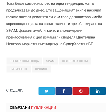
Това беше само началото на една тенденция, която
продължава и до днес. Ето защо нашият екип е насочил
голяма част от усилията си към това да защитава имейл
кореспонденцията на своите клиенти чрез блокиране на
SPAM, фишинг имейли, както и злонамерени
пренасочвания с цел измами.” - споделя Цветелина
Ненкова, маркетинг мениджър на СуперХостинг.БГ.
ЕЛЕКТРОННА ПОЩА
SPAM
НЕЖЕЛАНА ПОЩА
СИГУРНОСТ
ФИШИНГ
СПОДЕЛИ.
Twitter
Facebook
Pinterest
LinkedI
СВЪРЗАНИ
ПУБЛИКАЦИИ