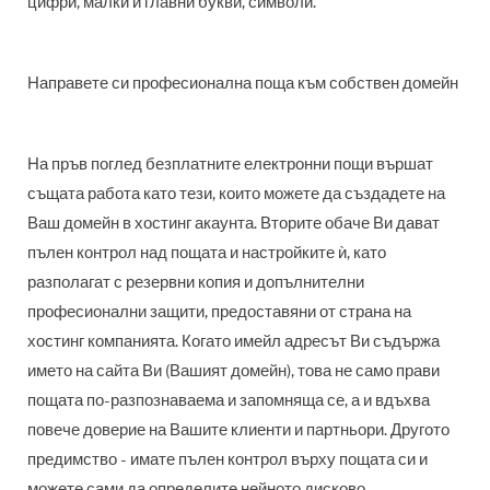
цифри, малки и главни букви, символи.
Направете си професионална поща към собствен домейн
На пръв поглед безплатните електронни пощи вършат
същата работа като тези, които можете да създадете на
Ваш домейн в хостинг акаунта. Вторите обаче Ви дават
пълен контрол над пощата и настройките ѝ, като
разполагат с резервни копия и допълнителни
професионални защити, предоставяни от страна на
хостинг компанията. Когато имейл адресът Ви съдържа
името на сайта Ви (Вашият домейн), това не само прави
пощата по-разпознаваема и запомняща се, а и вдъхва
повече доверие на Вашите клиенти и партньори. Другото
предимство - имате пълен контрол върху пощата си и
можете сами да определите нейното дисково