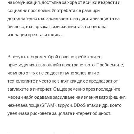
на комуникация, достъпна за хора от всички възрасти и
социални прослойки. Употребата се разшири
допълнително със засилването на дигитализацията на
бизнеса, във връзка с изискванията за социална
изолация през тази година.
В резултат огромен брой нови потребители се
присъединиха към онлайн пространството. Проблемът е,
че много от тях не са достатъчно запознати с
технологиите и често не знаят как да се предпазват от
заплахите в интернет. Същевременно през последните
месеци наблюдаваме засилване на явления като фишинг,
нежелана поща (SPAM), вируси, DDoS атаки и др., което
увеличава рисковете за цялата интернет общност.