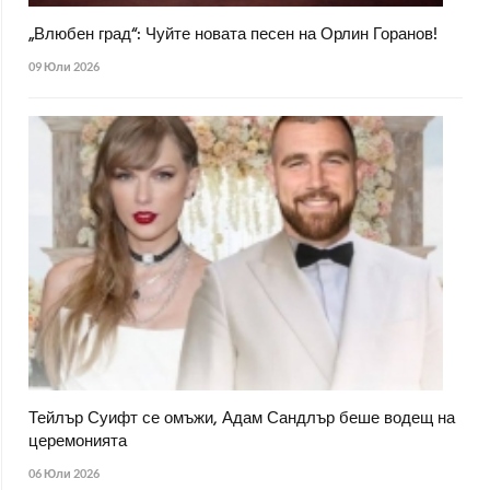
„Влюбен град“: Чуйте новата песен на Орлин Горанов!
09 Юли 2026
Тейлър Суифт се омъжи, Адам Сандлър беше водещ на
церемонията
06 Юли 2026