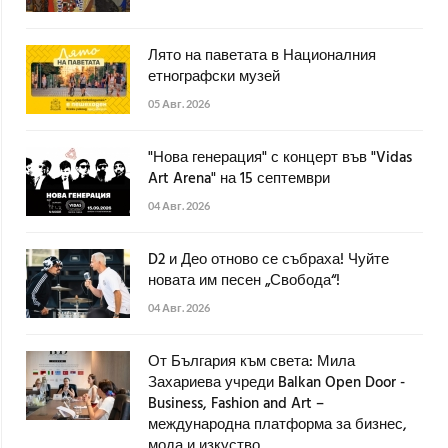
Лято на паветата в Националния
етнографски музей
05 Авг. 2026
"Нова генерация" с концерт във "Vidas
Art Arena" на 15 септември
04 Авг. 2026
D2 и Део отново се събраха! Чуйте
новата им песен „Свобода“!
04 Авг. 2026
От България към света: Мила
Захариева учреди Balkan Open Door -
Business, Fashion and Art –
международна платформа за бизнес,
мода и изкуство