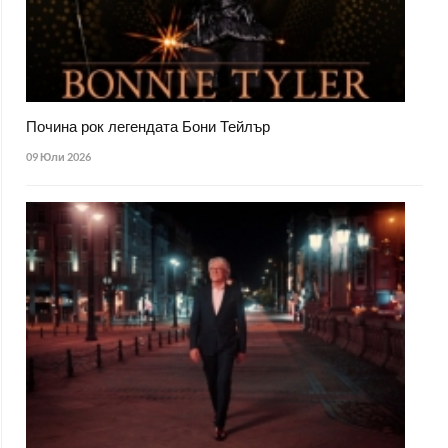
Почина рок легендата Бони Тейлър
09 Юли 2026