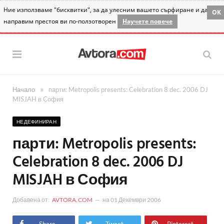
Ние използваме "бисквитки", за да улесним вашето сърфиране и да
OK
направим престоя ви по-ползотворен
Научете повече
»
Начало
парти: Metropolis presents: Celebration 8 dec. 2006 DJ
MISJAH в София
НЕДЕФИНИРАН
парти: Metropolis presents:
Celebration 8 dec. 2006 DJ
MISJAH в София
Добавена от:
AVTORA.COM
на
01 Декември 2006