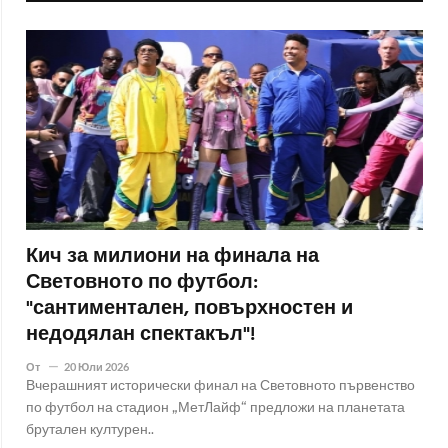
Кич за милиони на финала на
Световното по футбол:
"сантиментален, повърхностен и
недодялан спектакъл"!
От
20 Юли 2026
Вчерашният исторически финал на Световното първенство
по футбол на стадион „МетЛайф“ предложи на планетата
брутален културен..