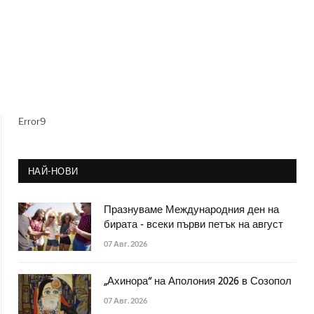
Error9
НАЙ-НОВИ
Празнуваме Международния ден на
бирата - всеки първи петък на август
07 Авг. 2026
„Ахинора“ на Аполония 2026 в Созопол
07 Авг. 2026