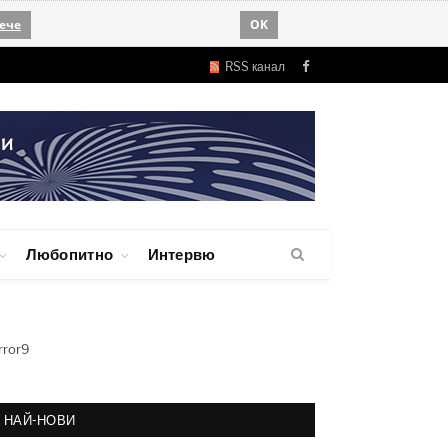
ече
OK
RSS канал
Facebook
Любопитно
Интервю
rror9
НАЙ-НОВИ