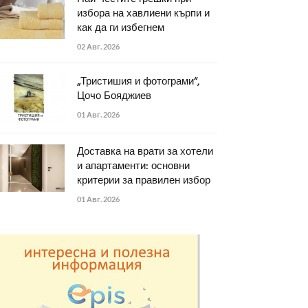
избора на хавлиени кърпи и
как да ги избегнем
02 Авг. 2026
„Тристишия и фотограми“,
Цочо Бояджиев
01 Авг. 2026
Доставка на врати за хотели
и апартаменти: основни
критерии за правилен избор
01 Авг. 2026