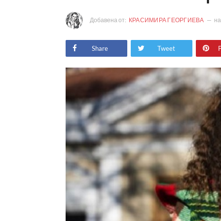
Добавена от:
КРАСИМИРА ГЕОРГИЕВА
н
Share
Tweet
P