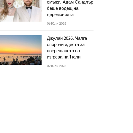
омъжи, Адам Сандлър
беше водещ на
церемонията
06 Юли 2026
Джулай 2026: Чалга
опорочи идеята за
посрещането на
изгрева на 1 юли
02 Юли 2026