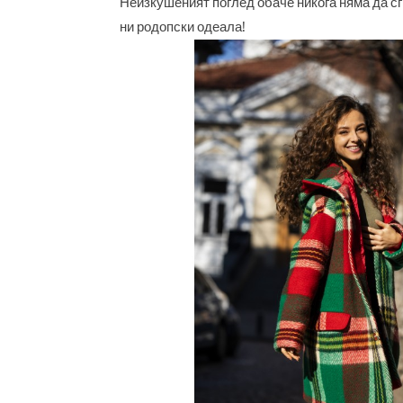
Неизкушеният поглед обаче никога няма да сгр
ни родопски одеала!