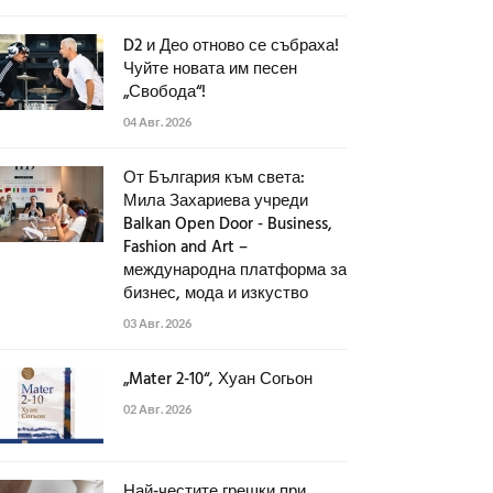
D2 и Део отново се събраха!
Чуйте новата им песен
„Свобода“!
04 Авг. 2026
От България към света:
Мила Захариева учреди
Balkan Open Door - Business,
Fashion and Art –
международна платформа за
бизнес, мода и изкуство
03 Авг. 2026
„Mater 2-10“, Хуан Согьон
02 Авг. 2026
Най-честите грешки при