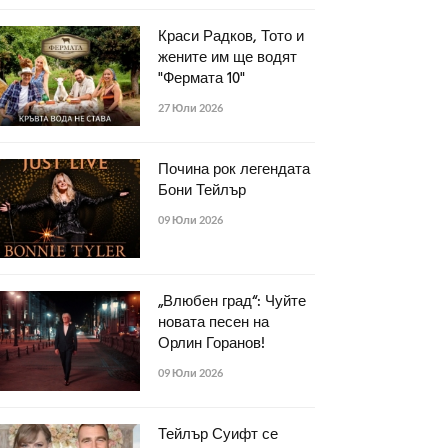
Краси Радков, Тото и
жените им ще водят
"Фермата 10"
27 Юли 2026
Почина рок легендата
Бони Тейлър
09 Юли 2026
„Влюбен град“: Чуйте
новата песен на
Орлин Горанов!
09 Юли 2026
Тейлър Суифт се