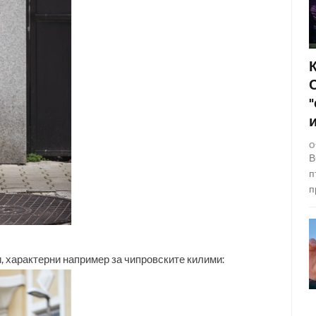
О
В
п
п
и, характерни например за чипровските килими: