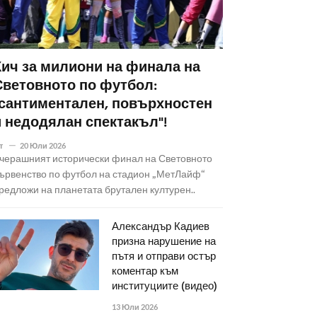
Кич за милиони на финала на
Световното по футбол:
"сантиментален, повърхностен
и недодялан спектакъл"!
т
20 Юли 2026
черашният исторически финал на Световното
ървенство по футбол на стадион „МетЛайф“
редложи на планетата брутален културен..
Александър Кадиев
призна нарушение на
пътя и отправи остър
коментар към
институциите (видео)
13 Юли 2026