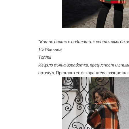
"
Китно палто с подплата, с което няма да 
100%вълна;
Топли!
Изцяло ръчна изработка, прецизност и вним
артикул. Предлага се и в оранжева разцветка: