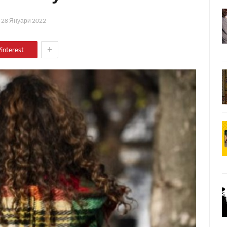
а
28 Януари 2022
+
interest