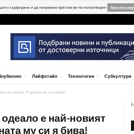
ашето сърфиране и да направим престоя ви по-ползотворен
Научете пов
оубизнес
Лайфстайл
Технологии
Субкултури
ит на сезона. И цената му си я бива!
E
 одеало е най-новият
ната му си я бива!