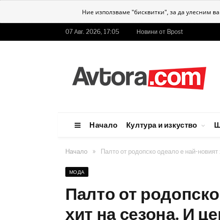
Ние използваме "бисквитки", за да улесним в
07 Авг. 2026, 17:05
Новини от Bpost
Начало
Култура и изкуство
Ш
»
Начало
Палто от родопско одеало е най-новият х
МОДА
Палто от родопско
хит на сезона. И це