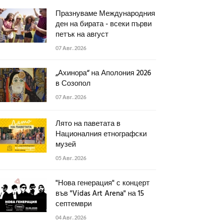
Празнуваме Международния
ден на бирата - всеки първи
петък на август
07 Авг. 2026
„Ахинора“ на Аполония 2026
в Созопол
07 Авг. 2026
Лято на паветата в
Националния етнографски
музей
05 Авг. 2026
"Нова генерация" с концерт
във "Vidas Art Arena" на 15
септември
04 Авг. 2026