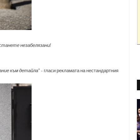
останете незабелязани!
ание към детайла
" - гласи рекламата на нестандартния