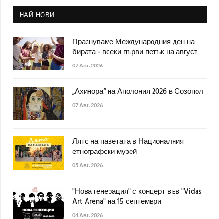
НАЙ-НОВИ
Празнуваме Международния ден на
бирата - всеки първи петък на август
07 Авг. 2026
„Ахинора“ на Аполония 2026 в Созопол
07 Авг. 2026
Лято на паветата в Националния
етнографски музей
05 Авг. 2026
"Нова генерация" с концерт във "Vidas
Art Arena" на 15 септември
04 Авг. 2026