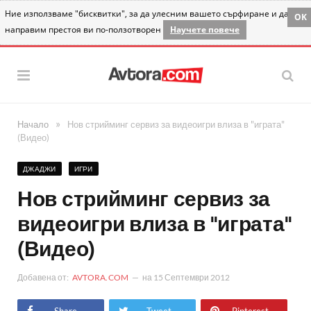
Ние използваме "бисквитки", за да улесним вашето сърфиране и да
OK
направим престоя ви по-ползотворен
Научете повече
»
Начало
Нов стрийминг сервиз за видеоигри влиза в "играта"
(Видео)
ДЖАДЖИ
ИГРИ
Нов стрийминг сервиз за
видеоигри влиза в "играта"
(Видео)
Добавена от:
AVTORA.COM
на
15 Септември 2012