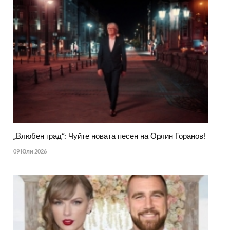
„Влюбен град“: Чуйте новата песен на Орлин Горанов!
09 Юли 2026