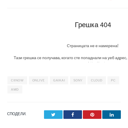
CIINOW
ONLIVE
GAIKAI
SONY
CLOUD
PC
AMD
СПОДЕЛИ.
Twitter
Facebook
Pinterest
LinkedI