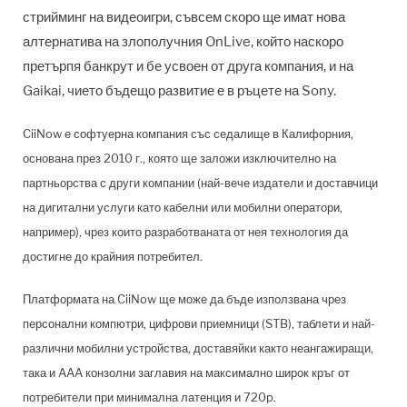
стрийминг на видеоигри, съвсем скоро ще имат нова
алтернатива на злополучния OnLive, който наскоро
претърпя банкрут и бе усвоен от друга компания, и на
Gaikai, чието бъдещо развитие е в ръцете на Sony.
CiiNow е софтуерна компания със седалище в Калифорния,
основана през 2010 г., която ще заложи изключително на
партньорства с други компании (най-вече издатели и доставчици
на дигитални услуги като кабелни или мобилни оператори,
например), чрез които разработваната от нея технология да
достигне до крайния потребител.
Платформата на CiiNow ще може да бъде използвана чрез
персонални компютри, цифрови приемници (STB), таблети и най-
различни мобилни устройства, доставяйки както неангажиращи,
така и AAA конзолни заглавия на максимално широк кръг от
потребители при минимална латенция и 720p.