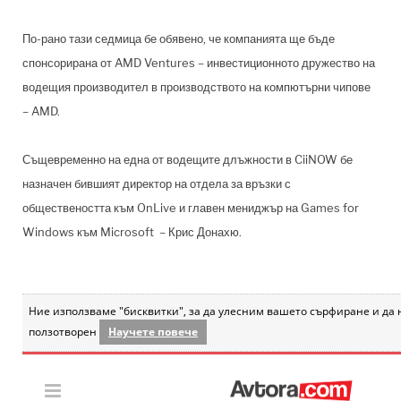
По-рано тази седмица бе обявено, че компанията ще бъде
спонсорирана от AMD Ventures – инвестиционното дружество на
водещия производител в производството на компютърни чипове
– AMD.
Същевременно на една от водещите длъжности в CiiNOW бе
назначен бившият директор на отдела за връзки с
обществеността към OnLive и главен мениджър на Games for
Windows към Microsoft – Крис Донахю.