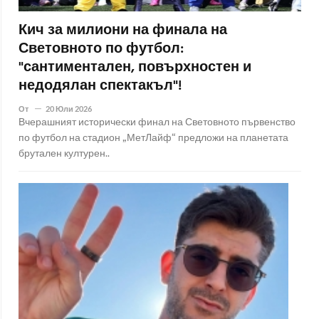
Кич за милиони на финала на
Световното по футбол:
"сантиментален, повърхностен и
недодялан спектакъл"!
От
20 Юли 2026
Вчерашният исторически финал на Световното първенство
по футбол на стадион „МетЛайф“ предложи на планетата
брутален културен..