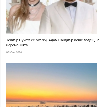
Тейлър Суифт се омъжи, Адам Сандлър беше водещ на
церемонията
06 Юли 2026