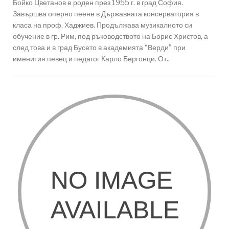
Бойко Цветанов е роден през 1955 г. в град София.
Завършва оперно пеене в Държавната консерватория в
класа на проф. Хаджиев. Продължава музикалното си
обучение в гр. Рим, под ръководството на Борис Христов, а
след това и в град Бусето в академията “Верди” при
именития певец и педагог Карло Бергонци. От..