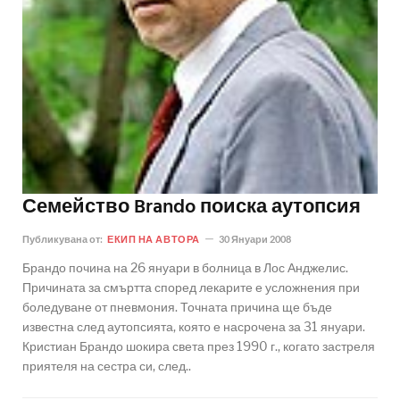
Семейство Brando поиска аутопсия
Публикувана от:
ЕКИП НА АВТОРА
30 Януари 2008
Брандо почина на 26 януари в болница в Лос Анджелис.
Причината за смъртта според лекарите е усложнения при
боледуване от пневмония. Точната причина ще бъде
известна след аутопсията, която е насрочена за 31 януари.
Кристиан Брандо шокира света през 1990 г., когато застреля
приятеля на сестра си, след..