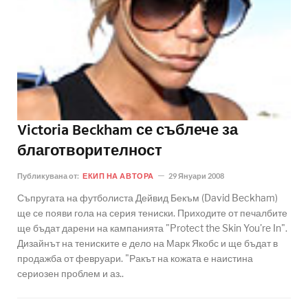
Victoria Beckham се съблече за
благотворителност
Публикувана от:
ЕКИП НА АВТОРА
29 Януари 2008
Съпругата на футболиста Дейвид Бекъм (David Beckham)
ще се появи гола на серия тениски. Приходите от печалбите
ще бъдат дарени на кампанията "Protect the Skin You're In".
Дизайнът на тениските е дело на Марк Якобс и ще бъдат в
продажба от февруари. "Ракът на кожата е наистина
сериозен проблем и аз..