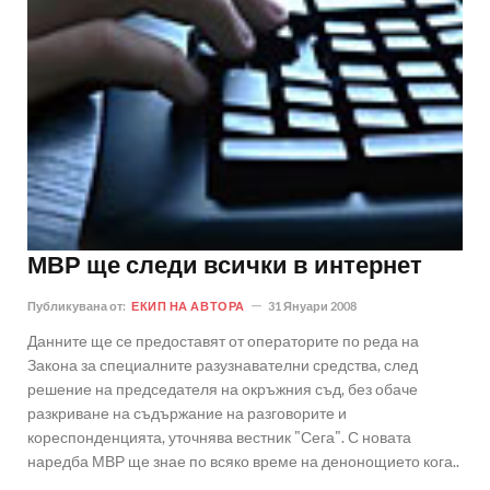
МВР ще следи всички в интернет
Публикувана от:
ЕКИП НА АВТОРА
31 Януари 2008
Данните ще се предоставят от операторите по реда на
Закона за специалните разузнавателни средства, след
решение на председателя на окръжния съд, без обаче
разкриване на съдържание на разговорите и
кореспонденцията, уточнява вестник "Сега". С новата
наредба МВР ще знае по всяко време на денонощието кога..