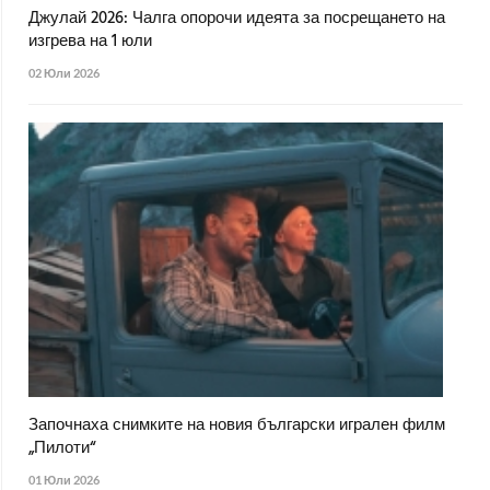
Джулай 2026: Чалга опорочи идеята за посрещането на
изгрева на 1 юли
02 Юли 2026
Започнаха снимките на новия български игрален филм
„Пилоти“
01 Юли 2026