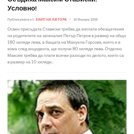
Условно!
Публикувана от:
ЕКИП НА АВТОРА
30 Януари 2008
Освен присъдата Стависки трябва да изплати обезщетения
на родителите на загиналия Петър Петров в размер на общо
180 хиляди лева, а бащата на Мануела Горсова, която е в
кома след инцидента, ще получи 80 хиляди лева. Отделно
Максим трябва да плати всички разходи по делото, които са
в размер на 10 хиляди..