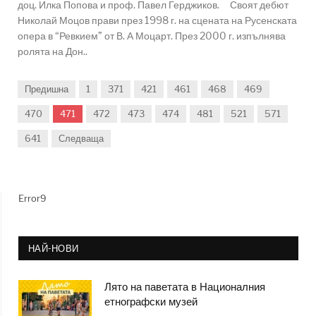
доц. Илка Попова и проф. Павел Герджиков. Своят дебют
Николай Моцов прави през 1998 г. на сцената на Русенската
опера в “Ревкием” от В. А Моцарт. През 2000 г. изпълнява
ролята на Дон..
Предишна
1
371
421
461
468
469
470
471
472
473
474
481
521
571
641
Следваща
Error9
НАЙ-НОВИ
Лято на паветата в Националния
етнографски музей