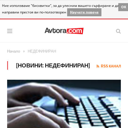
Ние използваме "бисквитки", за да улесним вашето сърфиране и да
OK
направим престоя ви по-ползотворен
Научете повече
»
Начало
НЕДЕФИНИРАН
[НОВИНИ: НЕДЕФИНИРАН]
RSS КАНАЛ