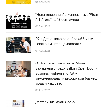
05 Авг. 2026
"Нова генерация" с концерт във "Vidas
Art Arena" на 15 септември
04 Авг. 2026
D2 и Део отново се събраха! Чуйте
новата им песен „Свобода“!
04 Авг. 2026
От България към света: Мила
Захариева учреди Balkan Open Door -
Business, Fashion and Art –
международна платформа за бизнес,
мода и изкуство
03 Авг. 2026
„Mater 2-10“, Хуан Согьон