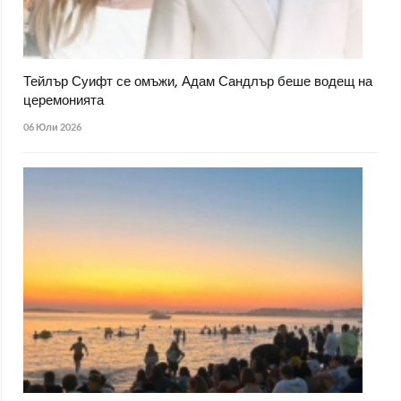
Тейлър Суифт се омъжи, Адам Сандлър беше водещ на
церемонията
06 Юли 2026