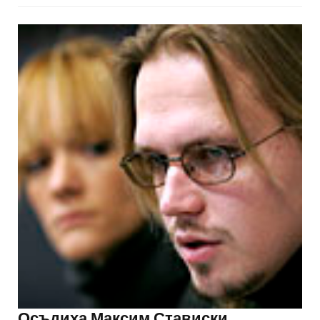
Осъдиха Максим Стависки.