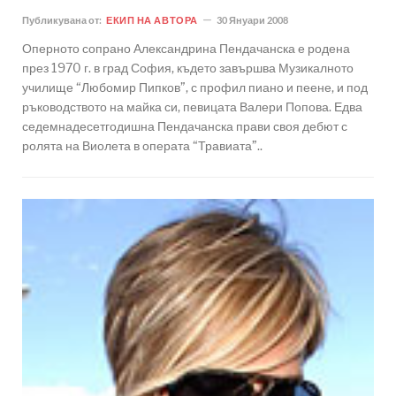
Публикувана от:
ЕКИП НА АВТОРА
30 Януари 2008
Оперното сопрано Александрина Пендачанска е родена
през 1970 г. в град София, където завършва Музикалното
училище “Любомир Пипков”, с профил пиано и пеене, и под
ръководството на майка си, певицата Валери Попова. Едва
седемнадесетгодишна Пендачанска прави своя дебют с
ролята на Виолета в операта “Травиата”..