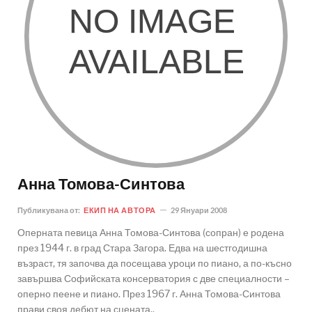
Анна Томова-Синтова
Публикувана от:
ЕКИП НА АВТОРА
29 Януари 2008
Оперната певица Анна Томова-Синтова (сопран) е родена
през 1944 г. в град Стара Загора. Едва на шестгодишна
възраст, тя започва да посещава уроци по пиано, а по-късно
завършва Софийската консерватория с две специалности –
оперно пеене и пиано. През 1967 г. Анна Томова-Синтова
прави своя дебют на сцената..