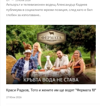
От
13 Юли 2026
Актьорът и телевизионен водещ Александър Кадиев
публикува в социалните мрежи позиция, след като е бил
глобен за използване..
Краси Радков, Тото и жените им ще водят "Фермата 10"
27 Юли 2026