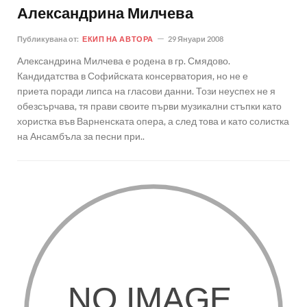
Александрина Милчева
Публикувана от:
ЕКИП НА АВТОРА
29 Януари 2008
Александрина Милчева е родена в гр. Смядово.
Кандидатства в Софийската консерватория, но не е
приета поради липса на гласови данни. Този неуспех не я
обезсърчава, тя прави своите първи музикални стъпки като
хористка във Варненската опера, а след това и като солистка
на Ансамбъла за песни при..