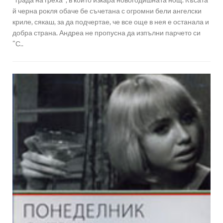
й черна рокля обаче бе съчетана с огромни бели ангелски
криле, сякаш, за да подчертае, че все още в нея е останала и
добра страна. Андреа не пропусна да изпълни парчето си
"С..