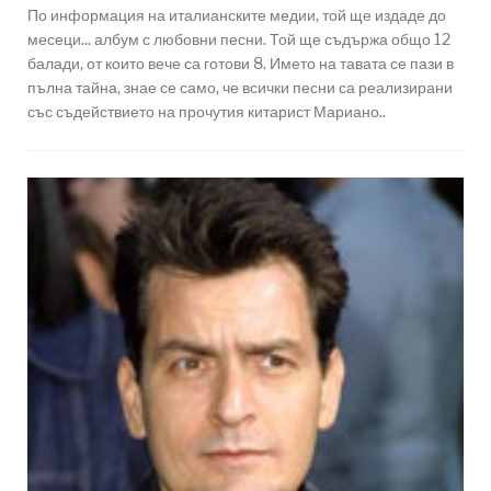
По информация на италианските медии, той ще издаде до
месеци... албум с любовни песни. Той ще съдържа общо 12
балади, от които вече са готови 8. Името на тавата се пази в
пълна тайна, знае се само, че всички песни са реализирани
със съдействието на прочутия китарист Мариано..