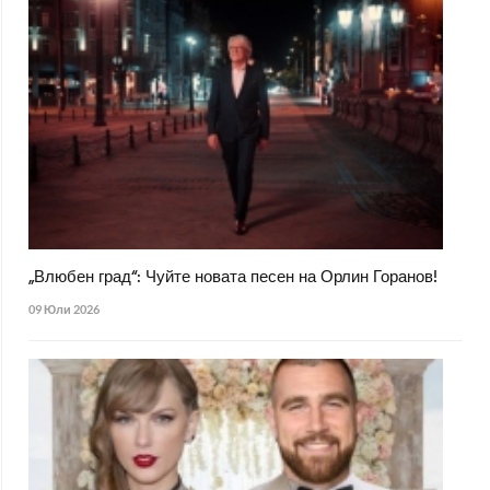
„Влюбен град“: Чуйте новата песен на Орлин Горанов!
09 Юли 2026