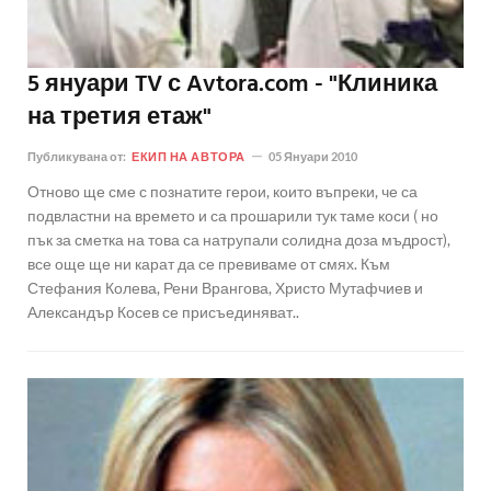
5 януари TV с Avtora.com - "Клиника
на третия етаж"
Публикувана от:
ЕКИП НА АВТОРА
05 Януари 2010
Отново ще сме с познатите герои, които въпреки, че са
подвластни на времето и са прошарили тук таме коси ( но
пък за сметка на това са натрупали солидна доза мъдрост),
все още ще ни карат да се превиваме от смях. Към
Стефания Колева, Рени Врангова, Христо Мутафчиев и
Александър Косев се присъединяват..