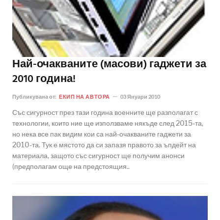
Най-очакваните (масови) гаджети за
2010 година!
Публикувана от:
ЕКИП НА АВТОРА
03 Януари 2010
Със сигурност през тази година военните ще разполагат с
технологии, които ние ще използваме някъде след 2015-та,
но нека все пак видим кои са най-очакваните гаджети за
2010-та. Тук е мястото да си запазя правото за ъпдейт на
материала, защото със сигурност ще получим анонси
(предполагам още на предстоящия..