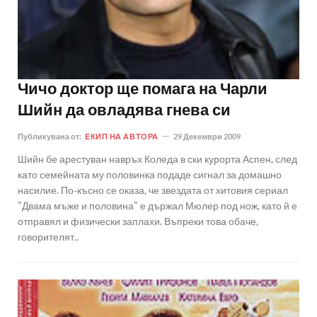
Чичо доктор ще помага на Чарли
Шийн да овладява гнева си
Публикувана от:
ЕКИП НА АВТОРА
29 Декември 2009
Шийн бе арестуван навръх Коледа в ски курорта Аспен, след
като семейната му половинка подаде сигнал за домашно
насилие. По-късно се оказа, че звездата от хитовия сериал
"Двама мъже и половина" е държал Мюлер под нож, като й е
отправял и физически заплахи. Въпреки това обаче,
говорителят..