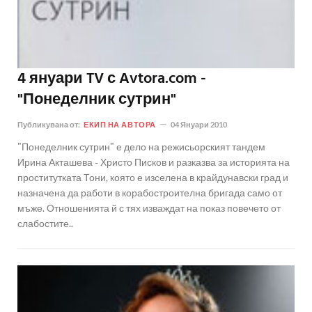
4 януари TV с Avtora.com -
"Понеделник сутрин"
Публикувана от:
ЕКИП НА АВТОРА
04 Януари 2010
"Понеделник сутрин" е дело на режисьорският тандем
Ирина Акташева - Христо Писков и разказва за историята на
проститутката Тони, която е изселена в крайдунавски град и
назначена да работи в корабостроителна бригада само от
мъже. Отношенията й с тях изваждат на показ повечето от
слабостите..