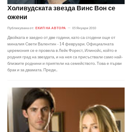
Холивудската звезда Винс Вон се
ожени
Публикувана от:
ЕКИП НА АВТОРА
05 Януари 2010
Двойката е заедно от две години, като са сгодени още от
миналия Свети Валентин - 14 февруари. Официалната
церемония се е провела в Лейк Форест, Илинойс, който е
родния град на звездата, и на нея са присъствали само най-
близките роднини и приятели на семейството. Това е първи
брак и за двамата. Преди..