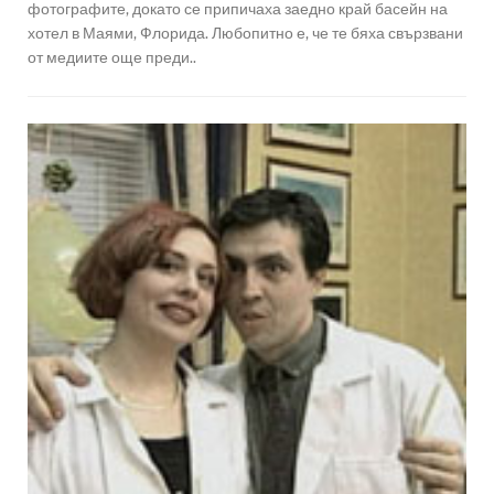
фотографите, докато се припичаха заедно край басейн на
хотел в Маями, Флорида. Любопитно е, че те бяха свързвани
от медиите още преди..