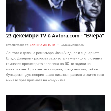
23 декември TV с Avtora.com - "Вчера"
Публикувана от:
ЕКИП НА АВТОРА
23 Декември 2009
Лентата е дело на режисьора Иван Андонов и сценариста
Владо Даверов и разказва за живота на ученици от ловешка
гимназия през втората половина на 60-те години на
миналия век. Приятелство, омраза, предателство, любов,
бунтарския дух, непризнаващ никакви правила и всичко това
минато през призмата на комунизма..