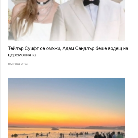
Тейлър Суифт се омъжи, Адам Сандлър беше водещ на
церемонията
06 Юли 2026