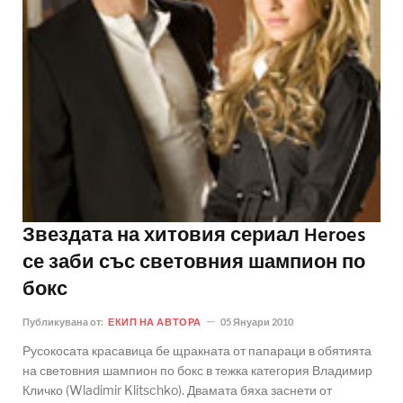
Звездата на хитовия сериал Heroes
се заби със световния шампион по
бокс
Публикувана от:
ЕКИП НА АВТОРА
05 Януари 2010
Русокосата красавица бе щракната от папараци в обятията
на световния шампион по бокс в тежка категория Владимир
Кличко (Wladimir Klitschko). Двамата бяха заснети от