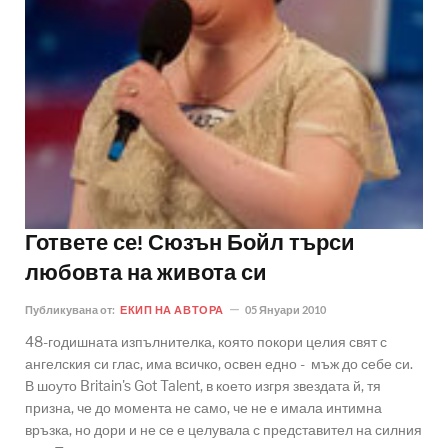
Гответе се! Сюзън Бойл търси
любовта на живота си
Публикувана от:
ЕКИП НА АВТОРА
05 Януари 2010
48-годишната изпълнителка, която покори целия свят с
ангелския си глас, има всичко, освен едно - мъж до себе си.
В шоуто Britain's Got Talent, в което изгря звездата й, тя
призна, че до момента не само, че не е имала интимна
връзка, но дори и не се е целувала с представител на силния