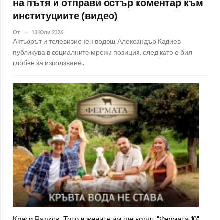
на пътя и отправи остър коментар към
институциите (видео)
От
13 Юли 2026
Актьорът и телевизионен водещ Александър Кадиев
публикува в социалните мрежи позиция, след като е бил
глобен за използване..
Краси Радков, Тото и жените им ще водят "Фермата 10"