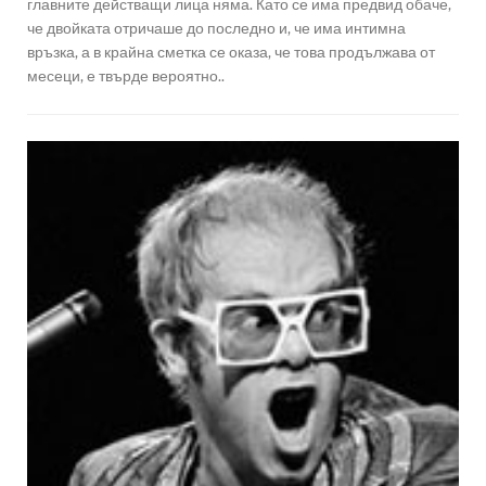
главните действащи лица няма. Като се има предвид обаче,
че двойката отричаше до последно и, че има интимна
връзка, а в крайна сметка се оказа, че това продължава от
месеци, е твърде вероятно..