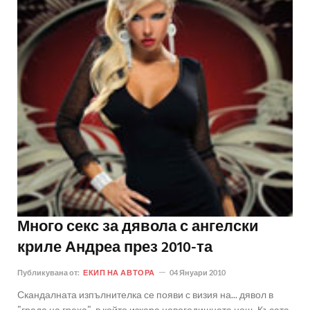
Много секс за дявола с ангелски
криле Андреа през 2010-та
Публикувана от:
ЕКИП НА АВТОРА
04 Януари 2010
Скандалната изпълнителка се появи с визия на... дявол в
"града на греха", в който изкара новогодишната нощ. Късата