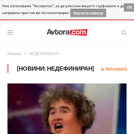
Ние използваме "бисквитки", за да улесним вашето сърфиране и да
OK
направим престоя ви по-ползотворен
Научете повече
»
Начало
НЕДЕФИНИРАН
[НОВИНИ: НЕДЕФИНИРАН]
RSS КАНАЛ