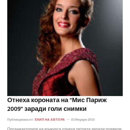
Отнеха короната на "Мис Париж
2009" заради голи снимки
Публикувана от:
ЕКИП НА АВТОРА
03 Януари 2010
Организаторите на конкурса отнеха титлата заради появили