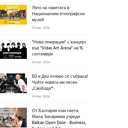
Лято на паветата в
Националния етнографски
музей
05 Авг. 2026
"Нова генерация" с концерт
във "Vidas Art Arena" на 15
септември
04 Авг. 2026
D2 и Део отново се събраха!
Чуйте новата им песен
„Свобода“!
04 Авг. 2026
От България към света:
Мила Захариева учреди
Balkan Open Door - Business,