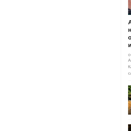
О
А
К
с