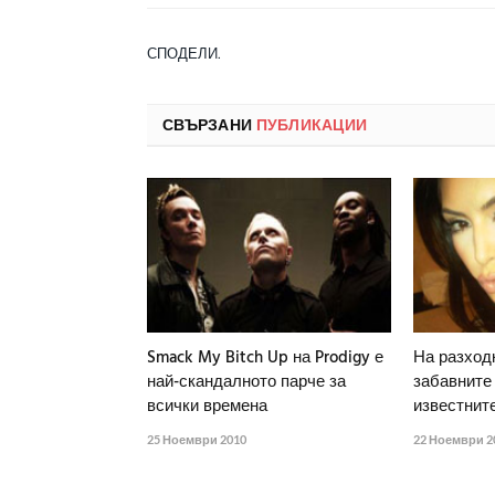
СПОДЕЛИ.
СВЪРЗАНИ
ПУБЛИКАЦИИ
Smack My Bitch Up на Prodigy е
На разходк
най-скандалното парче за
забавните
всички времена
известните
25 Ноември 2010
22 Ноември 2