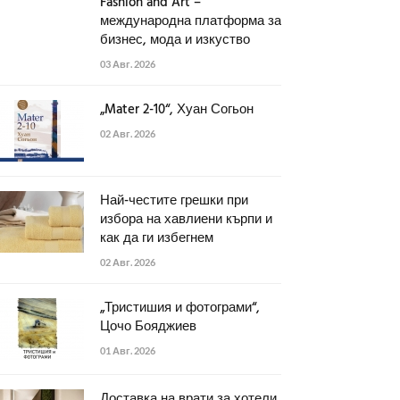
Fashion and Art –
международна платформа за
бизнес, мода и изкуство
03 Авг. 2026
„Mater 2-10“, Хуан Согьон
02 Авг. 2026
Най-честите грешки при
избора на хавлиени кърпи и
как да ги избегнем
02 Авг. 2026
„Тристишия и фотограми“,
Цочо Бояджиев
01 Авг. 2026
Доставка на врати за хотели