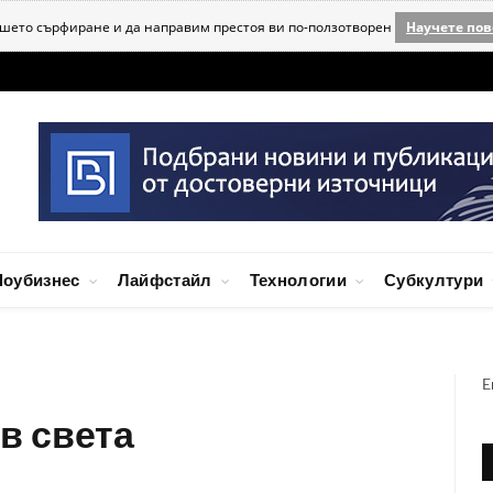
ашето сърфиране и да направим престоя ви по-ползотворен
Научете пов
оубизнес
Лайфстайл
Технологии
Субкултури
E
в света