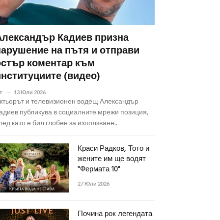
Александър Кадиев призна
нарушение на пътя и отправи
остър коментар към
институциите (видео)
т
13 Юли 2026
ктьорът и телевизионен водещ Александър
адиев публикува в социалните мрежи позиция,
лед като е бил глобен за използване..
Краси Радков, Тото и
жените им ще водят
"Фермата 10"
27 Юли 2026
Почина рок легендата