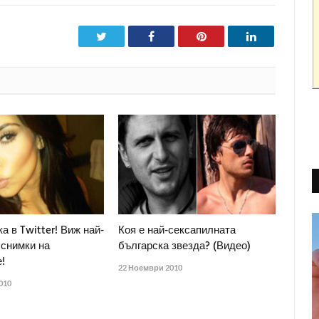
Twitter
Facebook
Pinterest
LinkedIn
а в Twitter! Виж най-
Коя е най-сексапилната
 снимки на
българска звезда? (Видео)
!
22 Ноември 2010
010