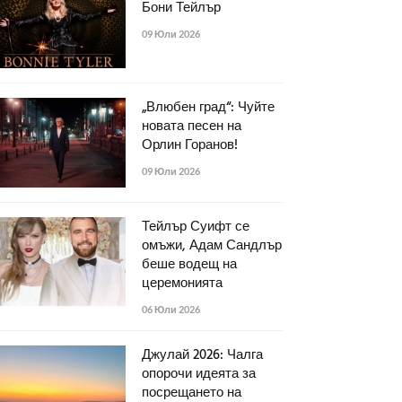
Бони Тейлър
09 Юли 2026
„Влюбен град“: Чуйте
новата песен на
Орлин Горанов!
09 Юли 2026
Тейлър Суифт се
омъжи, Адам Сандлър
беше водещ на
церемонията
06 Юли 2026
Джулай 2026: Чалга
опорочи идеята за
посрещането на