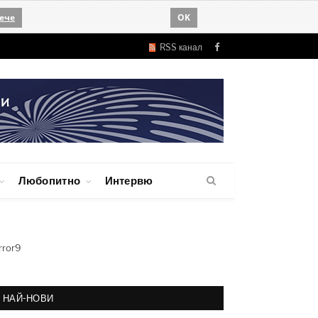
ече
OK
RSS канал
Facebook
Любопитно
Интервю
rror9
НАЙ-НОВИ