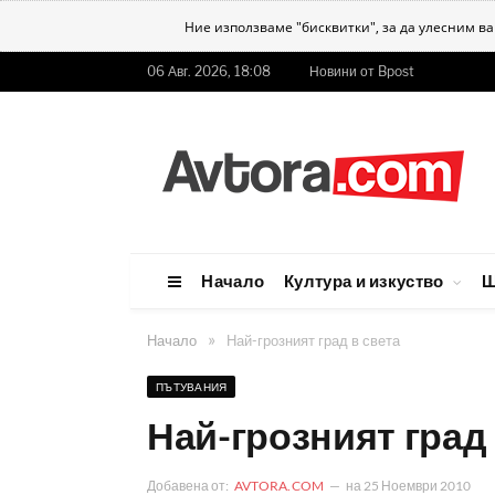
Ние използваме "бисквитки", за да улесним в
06 Авг. 2026, 18:08
Новини от Bpost
Начало
Култура и изкуство
Ш
»
Начало
Най-грозният град в света
ПЪТУВАНИЯ
Най-грозният град 
Добавена от:
AVTORA.COM
на
25 Ноември 2010