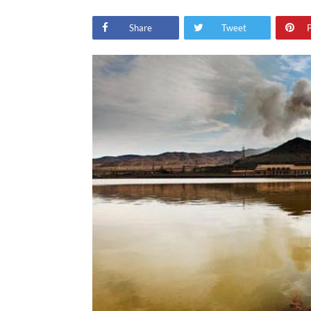
Share
Tweet
P