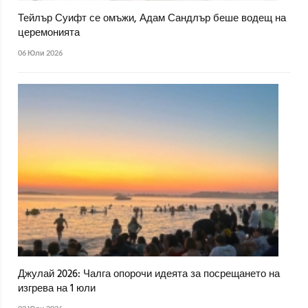
Тейлър Суифт се омъжи, Адам Сандлър беше водещ на
церемонията
06 Юли 2026
Джулай 2026: Чалга опорочи идеята за посрещането на
изгрева на 1 юли