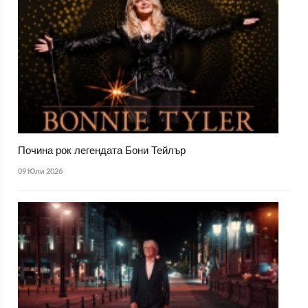
Почина рок легендата Бони Тейлър
09 Юли 2026