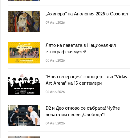
„Ахинора“ на Аполония 2026 в Созопол
07 Авг. 2026
Лято на паветата в Националния
етнографски музей
05 Авг. 2026
"Нова генерация" с концерт във "Vidas
Art Arena" на 15 септември
04 Авг. 2026
D2 и Део отново се събраха! Чуйте
новата им песен „Свобода“!
04 Авг. 2026