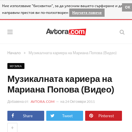
Ние използваме "бисквитки", за да улесним вашето сърфиране и да
OK
направим престоя ви по-ползотворен
Научете повече
»
Начало
Музикалната кариера на Мариана Попова (Видео)
МУЗИКА
Музикалната кариера на
Мариана Попова (Видео)
Добавена от:
AVTORA.COM
на
24 Октомври 2011
Share
Tweet
Pinterest
+