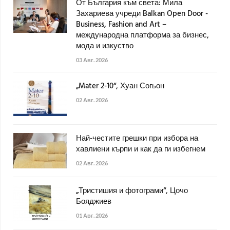
От България към света: Мила
Захариева учреди Balkan Open Door -
Business, Fashion and Art –
международна платформа за бизнес,
мода и изкуство
03 Авг. 2026
„Mater 2-10“, Хуан Согьон
02 Авг. 2026
Най-честите грешки при избора на
хавлиени кърпи и как да ги избегнем
02 Авг. 2026
„Тристишия и фотограми“, Цочо
Бояджиев
01 Авг. 2026