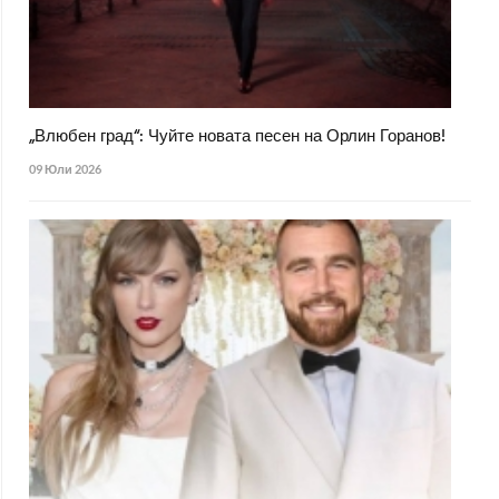
„Влюбен град“: Чуйте новата песен на Орлин Горанов!
09 Юли 2026