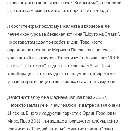
става вокал на небезизвестните "Кокомания", спечелили
сърцата на мнозина с хитовото парче "Ти не дойде".
Любопитен факт около музикалната й кариера е, че
печели конкурса за беквокалистки на "Шоуто на Слави",
но остава там едва три работни дни. Това, което
определено прослави Мариана Попова още повече, е
участието й на конкурса "Евровизия" в Атина през 2006 г.
с хита "Let me cry", където се включва и Азис. Тази
колаборация се оказва доста сполучлива, въпреки че
мнозина противници на поп-фолка остават възмутени.
Дебютният албум на Мариана излиза през 2008г.
Неговото заглавие е "New religion" и вътре са включени
11 песни. В него има дуетни парчета с Орлин Горанов и
Миро. През 2011 г. тя издаде втори дуетен албум, който
носи името "Предай нататък". Участие взимат Орлин