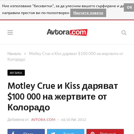
Ние използваме "бисквитки", за да улесним вашето сърфиране и да
OK
направим престоя ви по-ползотворен
Научете повече
»
Начало
Motley Crue и Kiss даряват $100 000 на жертвите от
Колорадо
МУЗИКА
Motley Crue и Kiss даряват
$100 000 на жертвите от
Колорадо
Добавена от:
AVTORA.COM
на
10 Авг. 2012