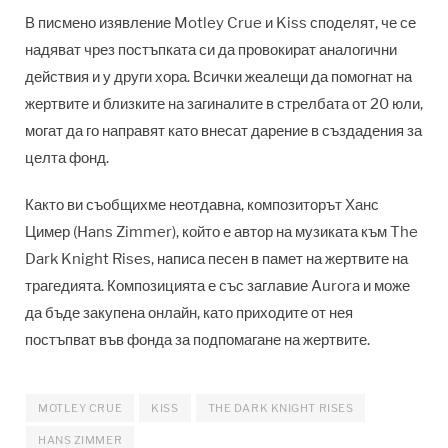
В писмено изявление Motley Crue и Kiss споделят, че се
надяват чрез постъпката си да провокират аналогични
действия и у други хора. Всички жеалещи да помогнат на
жертвите и близките на загиналите в стрелбата от 20 юли,
могат да го направят като внесат дарение в създадения за
целта фонд.
Както ви съобщихме неотдавна, композиторът Ханс
Цимер (Hans Zimmer), който е автор на музиката към The
Dark Knight Rises, написа песен в памет на жертвите на
трагедията. Композицията е със заглавие Aurora и може
да бъде закупена онлайн, като приходите от нея
постъпват във фонда за подпомагане на жертвите.
MOTLEY CRUE
KISS
THE DARK KNIGHT RISES
HANS ZIMMER