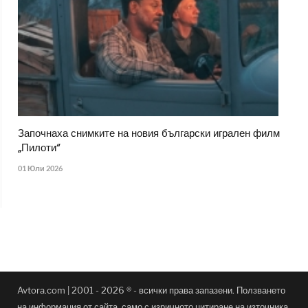
Започнаха снимките на новия български игрален филм
„Пилоти“
01 Юли 2026
Avtora.com | 2001 - 2026 ® - всички права запазени. Ползването
на информация от сайта, само с изричното цитиране на източника