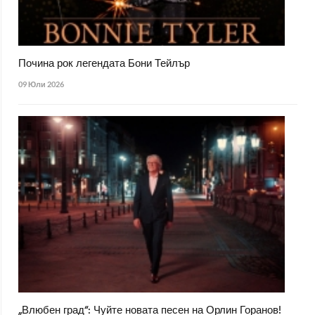
Почина рок легендата Бони Тейлър
09 Юли 2026
„Влюбен град“: Чуйте новата песен на Орлин Горанов!