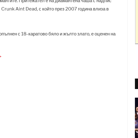
амантите. Притежател е на диамантена чаша с надпис
 Crunk Aint Dead, с който през 2007 година влиза в
опълнен с 18-каратово бяло и жълто злато, е оценен на
>