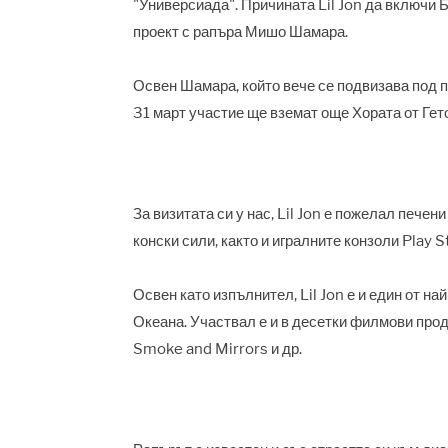
"Универсиада". Причината Lil Jon да включи 
проект с рапъра Мишо Шамара.
Освен Шамара, който вече се подвизава под п
31 март участие ще вземат още Хората от Гет
За визитата си у нас, Lil Jon е пожелал пече
конски сили, както и игралните конзоли Play S
Освен като изпълнител, Lil Jon е и един от 
Океана. Участвал е и в десетки филмови проду
Smoke and Mirrors и др.