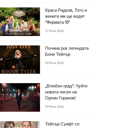
Краси Радков, Тото и
жените им ще водят
"Фермата 10"
27 Юли 2026
Почина рок легендата
Бони Тейлър
09 Юли 2026
„Влюбен град“: Чуйте
новата песен на
Орлин Горанов!
09 Юли 2026
Тейлър Суифт се