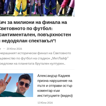
Кич за милиони на финала на
Световното по футбол:
"сантиментален, повърхностен
и недодялан спектакъл"!
т
20 Юли 2026
черашният исторически финал на Световното
ървенство по футбол на стадион „МетЛайф“
редложи на планетата брутален културен..
Александър Кадиев
призна нарушение на
пътя и отправи остър
коментар към
институциите (видео)
13 Юли 2026