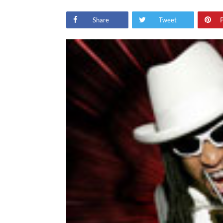
Share
Tweet
P