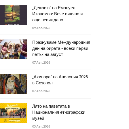
„Дежавю“ на Емануел
Икономов: Вече видяно и
още невиждано
09 Авг. 2026
Празнуваме Международния
ден на бирата - всеки първи
петък на август
07 Авг. 2026
„Ахинора“ на Аполония 2026
в Созопол
07 Авг. 2026
Лято на паветата в
Националния етнографски
музей
05 Авг. 2026