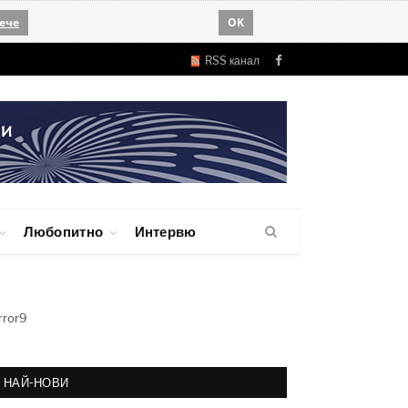
ече
OK
RSS канал
Facebook
Любопитно
Интервю
rror9
НАЙ-НОВИ