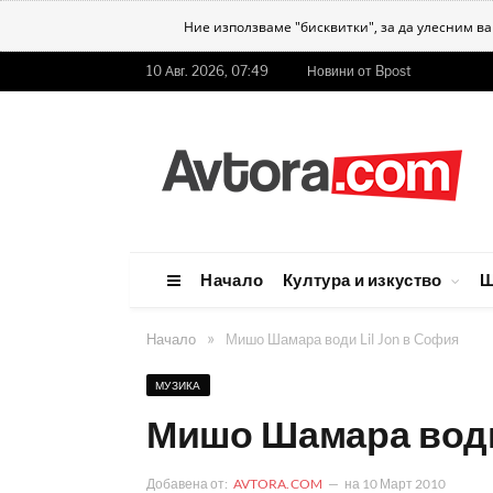
Ние използваме "бисквитки", за да улесним в
10 Авг. 2026, 07:49
Новини от Bpost
Начало
Култура и изкуство
Ш
»
Начало
Мишо Шамара води Lil Jon в София
МУЗИКА
Мишо Шамара води 
Добавена от:
AVTORA.COM
на
10 Март 2010