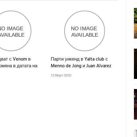
ват с Venom в
Парти уикенд в Yalta club с
омяна в датата на
Menno de Jong и Juan Alvarez
11 Март 2010