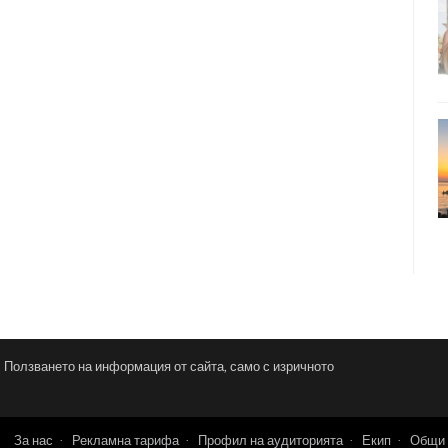
и. Ползването на информация от сайта, само с изричното
За нас
Рекламна тарифа
Профил на аудиторията
Екип
Общи 