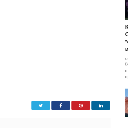
О
В
п
п
Twitter
Facebook
Pinterest
LinkedIn