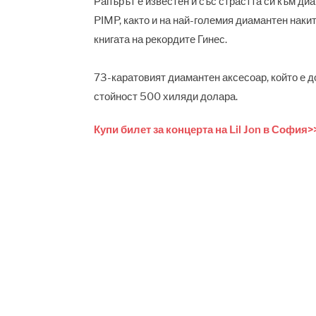
Рапърът е известен и със страстта си към ди
PIMP, както и на най-големия диамантен накит
книгата на рекордите Гинес.
73-каратовият диамантен аксесоар, който е д
стойност 500 хиляди долара.
Купи билет за концерта на Lil Jon в София>