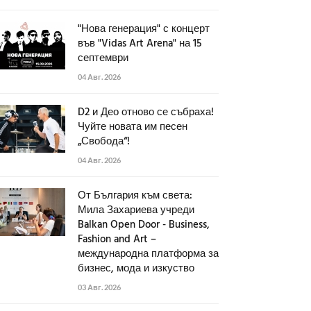
"Нова генерация" с концерт
във "Vidas Art Arena" на 15
септември
04 Авг. 2026
D2 и Део отново се събраха!
Чуйте новата им песен
„Свобода“!
04 Авг. 2026
От България към света:
Мила Захариева учреди
Balkan Open Door - Business,
Fashion and Art –
международна платформа за
бизнес, мода и изкуство
03 Авг. 2026