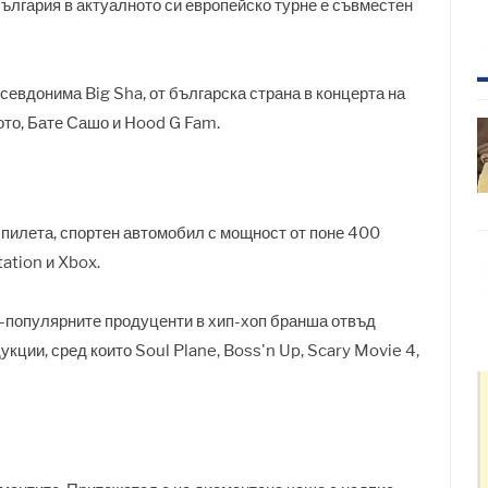
България в актуалното си европейско турне е съвместен
севдонима Big Sha, от българска страна в концерта на
ото, Бате Сашо и Hood G Fam.
ни пилета, спортен автомобил с мощност от поне 400
tation и Xbox.
най-популярните продуценти в хип-хоп бранша отвъд
кции, сред които Soul Plane, Boss'n Up, Scary Movie 4,