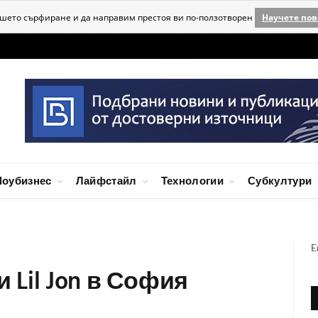
ашето сърфиране и да направим престоя ви по-ползотворен
Научете пов
оубизнес
Лайфстайл
Технологии
Субкултури
E
Lil Jon в София