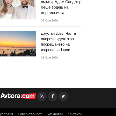
омъжи, Адам Сандлър
беше водещ на
церемонията
06 Юли 2026
Джулай 2026: Чалга
опорочи идеята за
посрещането на
изгрева на 1 юли
02 Юли 2026
Facebook
Twitter
условия
Поверителност
Бисквитки
Контакти