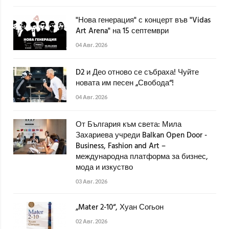
"Нова генерация" с концерт във "Vidas
Art Arena" на 15 септември
04 Авг. 2026
D2 и Део отново се събраха! Чуйте
новата им песен „Свобода“!
04 Авг. 2026
От България към света: Мила
Захариева учреди Balkan Open Door -
Business, Fashion and Art –
международна платформа за бизнес,
мода и изкуство
03 Авг. 2026
„Mater 2-10“, Хуан Согьон
02 Авг. 2026