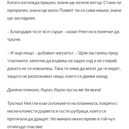
Когато изглежда прашен, значи ще излезе вятър. Стане ли
прозрачен, значи ще вали. Появят ли се сиви нишки, значи
ще захладнее.
– Благодаря ти от все сърце – казал Нектли и понечил да
тръгне.
– И още нещо – добавил нагуалът. – Щом застанеш пред
тлалоките, започни да вървиш на заден ход и не спирай,
докато не се измъкнеш. Така те няма да могат да те видят,
защото не разпознават нищо, което се движи назад.
Древна планино, бързо, бързо пусни ме да мина!
Тръгнал Нектли към склоновете на планината, покрити с
ниски клонести дървета и гъсти шубраци, които се
протягали да дращят. Не минало много време и той чул
отнякъде гласове: