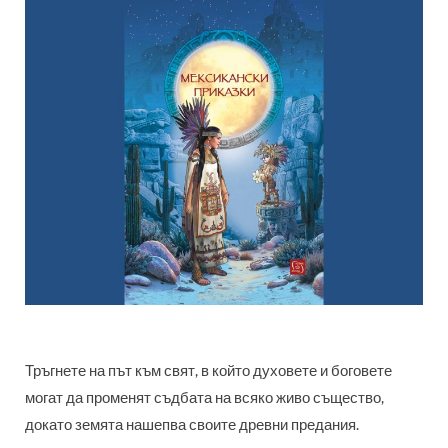
Тръгнете на път към свят, в който духовете и боговете
могат да променят съдбата на всяко живо същество,
докато земята нашепва своите древни предания.