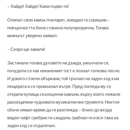
– Хайде! Хайде! Кажи първо ти!
Опипал своя камък пчеларят, извадил го скришом –
повърхността била станала полупрозрачна. Тогава
момъкът уверено заявил:
– Скоро ще завали!
Застинали тогава духовете на дъжда, умълчали се,
почудили се как неканеният гост е познал толкова лесно.
И докато стоели объркани, той тръгнал на заден ход към
пещерата и се промъкнал вътре. Пред погледа му се
открили купища скъпоценни камъни, върху които лежали
разхвърляни чудновати музикални инструменти. Нектли
обаче нямал време да ги разглежда – близо до входа
видял чифт сребристи сандали, грабнал ги и все така на
заден ход се отдалечил.