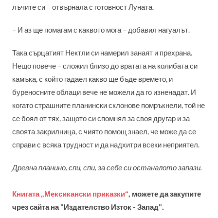
лъчите си – отвърнала с готовност Луната.
– И аз ще помагам с каквото мога – добавил нагуалът.
Така сърцатият Нектли си намерил занаят и прехрана.
Нещо повече – сложил близо до вратата на колибата си
камъка, с който гадаел какво ще бъде времето, и
буреносните облаци вече не можели да го изненадат. И
когато страшните планински склонове помръкнели, той не
се боял от тях, защото си спомнял за своя другар и за
своята закрилница, с чиято помощ знаел, че може да се
справи с всяка трудност и да надхитри всеки неприятел.
Древна планино, спи, спи, за себе си останалото запази.
Книгата „Мексикански приказки“
, можете да закупите
чрез сайта на "Издателство Изток - Запад".