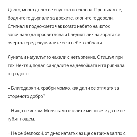
Дълго, много дълго се спускал по склона. Препъвал се,
бодлите го дърпали за дрехите, клоните го дерели.
Стигнал в подножието чак когато небето на изток
започнало да просветлява и бледият лик на зората се
очертал сред скупчилите се в небето облаци.
Луната и нагуалът го чакали с нетърпение. Отишъл при
тях Нектли, подал сандалите на девойката и тя рипнала
от радост:
– Благодаря ти, храбри момко, как да ти се отплатя за
стореното добро?
– Нищо не искам. Моля само пчелите ми повече да не се
губят нощем.
– Не се безпокой, от днес нататък аз ще се грижа за тях с