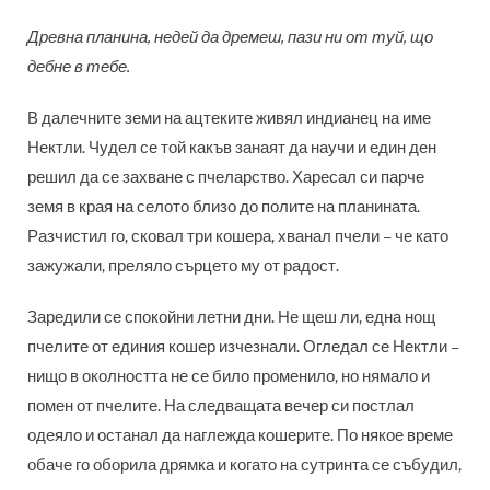
Древна планина, недей да дремеш, пази ни от туй, що
дебне в тебе.
В далечните земи на ацтеките живял индианец на име
Нектли. Чудел се той какъв занаят да научи и един ден
решил да се захване с пчеларство. Харесал си парче
земя в края на селото близо до полите на планината.
Разчистил го, сковал три кошера, хванал пчели – че като
зажужали, преляло сърцето му от радост.
Заредили се спокойни летни дни. Не щеш ли, една нощ
пчелите от единия кошер изчезнали. Огледал се Нектли –
нищо в околността не се било променило, но нямало и
помен от пчелите. На следващата вечер си постлал
одеяло и останал да наглежда кошерите. По някое време
обаче го оборила дрямка и когато на сутринта се събудил,