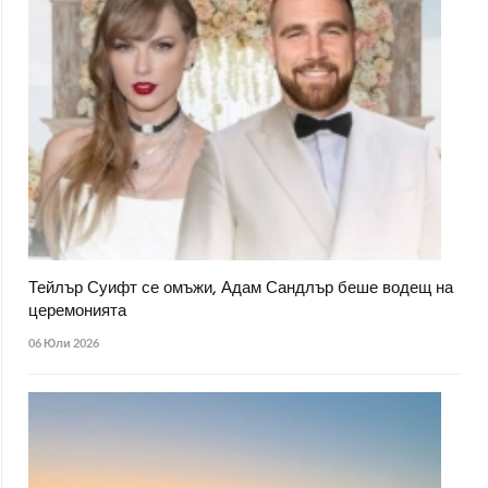
Тейлър Суифт се омъжи, Адам Сандлър беше водещ на
церемонията
06 Юли 2026