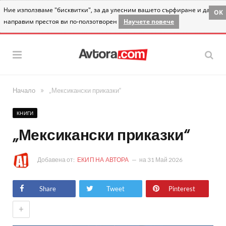
Ние използваме "бисквитки", за да улесним вашето сърфиране и да
OK
направим престоя ви по-ползотворен
Научете повече
»
Начало
„Мексикански приказки“
КНИГИ
„Мексикански приказки“
Добавена от:
ЕКИП НА АВТОРА
на
31 Май 2026
Share
Tweet
Pinterest
+