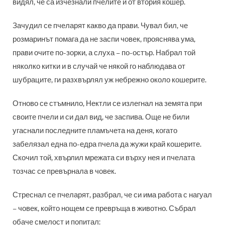
видял, че са изчезнали пчелите и от втория кошер.
Зачудил се пчеларят какво да прави. Чувал бил, че
розмаринът помага да не заспи човек, прояснява ума,
прави очите по-зорки, а слуха – по-остър. Набрал той
няколко китки и в случай че някой го наблюдава от
шубраците, ги разхвърлял уж небрежно около кошерите.
Отново се стъмнило, Нектли се излегнал на земята при
своите пчели и си дал вид, че заспива. Още не били
угаснали последните пламъчета на деня, когато
забелязал една по-едра пчела да жужи край кошерите.
Скочил той, хвърлил мрежата си върху нея и пчелата
тозчас се превърнала в човек.
Стреснал се пчеларят, разбрал, че си има работа с нагуал
– човек, който нощем се превръща в животно. Събрал
обаче смелост и попитал: