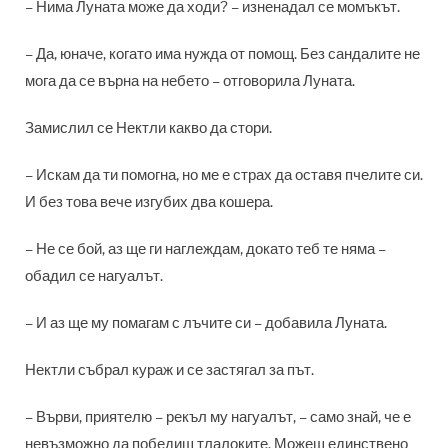
– Нима Луната може да ходи? – изненадал се момъкът.
– Да, юначе, когато има нужда от помощ. Без сандалите не
мога да се върна на небето – отговорила Луната.
Замислил се Нектли какво да стори.
– Искам да ти помогна, но ме е страх да оставя пчелите си.
И без това вече изгубих два кошера.
– Не се бой, аз ще ги наглеждам, докато теб те няма –
обадил се нагуалът.
– И аз ще му помагам с лъчите си – добавила Луната.
Нектли събрал кураж и се застягал за път.
– Върви, приятелю – рекъл му нагуалът, – само знай, че е
невъзможно да победиш тлалоките. Можеш единствено