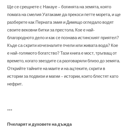
Ще се срещнете с Накауе – богинята на земята, която
помага на смелия Уатакаме да прекоси петте морета, и ще
разберете как Перната змия и Димящо огледало водят
своите вековни битки за престола. Кое е най-
благородното дело и как се познава истинският приятел?
Къде са скрити изчезналите пчели или живата вода? Кое
е най-голямото богатство? Тази книга е мост, тръгващ от
времето, когато звездите са разговаряли близо до земята.
Открийте тайните на маите и на ацтеките, скрити в
истории за подвизи и магии – истории, които блестят като
нефрит.
***
Пчеларят и духовете на дъжда