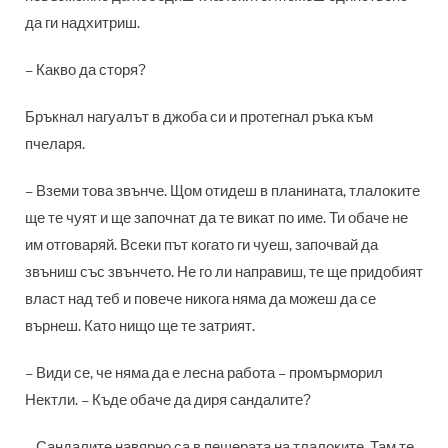
да ги надхитриш.
– Какво да сторя?
Бръкнал нагуалът в джоба си и протегнал ръка към
пчеларя.
– Вземи това звънче. Щом отидеш в планината, тлалоките
ще те чуят и ще започнат да те викат по име. Ти обаче не
им отговаряй. Всеки път когато ги чуеш, започвай да
звъниш със звънчето. Не го ли направиш, те ще придобият
власт над теб и повече никога няма да можеш да се
върнеш. Като нищо ще те затрият.
– Види се, че няма да е лесна работа – промърморил
Нектли. – Къде обаче да диря сандалите?
– Сандалите навярно са в пещерата на тлалоките. Там те