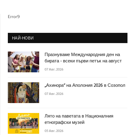
Error9
НАЙ-НОВИ
Празнуваме Международния ден на
бирата - всеки първи петък на август
07 Авг. 2026
„Ахинора“ на Аполония 2026 в Созопол
07 Авг. 2026
Лято на паветата в Националния
етнографски музей
05 Авг. 2026