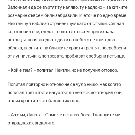
Започнали да се въртят ту наляво, ту надясно – за китките
розмарин съвсем били забравили. И ето че по едно време
Нектли чул наблизо странен шум като от стъпки. Сепнал
се, отворил очи, гледа – нощта е съвсем притихнала,
ветрецът повява едва-едва и по небето се гонят два
облака, клонките на близките храсти трептят, посребрени
от лунни лъчи, а по тревата пробягват сребърни петънца.
– Кой е там? – попитал Нектли, но не получил отговор.
Попитал повторно и отново не се чуло нищо. Чак когато
попитал трети път и нагуалът до него също отворил очи,
откъм храстите се обадил тих глас:
– Аз съм, Луната... Само че останах боса. Тлалоките ми
откраднаха сандалите.