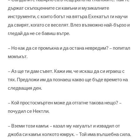
държат скъпоценните си камъни и музикалните
инструменти, с които богът на вятъра Ехeкатъл ги научи
да свирят, когато се веселят. Влез възможно най-бързо и
гледай да не се бавиш вътре.
– Но как да се промъкна и да остана невредим? – попитал
момъкът.
– Аз ще ти дам съвет. Кажи им, че искаш да си играеш с
тях. Предложи им да познаеш какво ще бъде времето на
следващия ден.
– Кой простосмъртен може да отгатне такова нещо? –
почудил се Нектли.
– Вземи този камък – казал му нагуалът и извадил от
джоба си камък колкото юмрук. – Той има вълшебна сила.