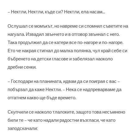
– Нектли, Нектли, къде си? Нектли, ела насам...
Ослушал се момъкът, но навреме си спомнил съветите на
нагуала. Извадил звънчето и в отговор звъннал с него.
Така продължил да се катери все по-нагоре и по-нагоре.
Ето че накрая стигнал до малка полянка, чул край себе си
бъбренето на детски гласове и забелязал наоколо
дребни сенки.
– Господари на планината, идвам да си поиграя с вас –
побързал да каже Нектли. – Нека се надпреварваме да
отгатнем какво ще бъде времето.
Скупчили се наоколо тлалоките, защото това несъмнено
били те – че като надали радостни възгласи, че като
заподскачали: