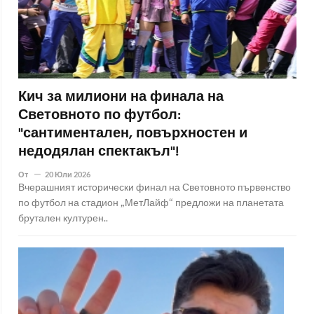
Кич за милиони на финала на
Световното по футбол:
"сантиментален, повърхностен и
недодялан спектакъл"!
От
20 Юли 2026
Вчерашният исторически финал на Световното първенство
по футбол на стадион „МетЛайф“ предложи на планетата
брутален културен..