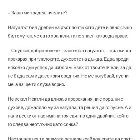
– Защо ми крадеш пчелите?
Нагуалът бил дребен на ръст почти като дете и явно също
бил смутен, че са го хванали, та не знаел какво да прави.
– Слушай, добри човече – започнал нагуалът, – цял живот
прекарах при тлалоките, духовете на дъжда. Едва преди
няколко дни успях да избягам. Взех от твоите пчели, за да
не бъда сам и да се крия сред тях. Не ме погубвай, пусни
ме, а аз ще ти служа вярно.
Не искал Нектли да влиза в пререкания ни с хора, ни с
духове, дожаляло му за нагуала, та решил да го пусне. А и
нали всеки от нас има на тоя свят по един двойник, който
го следва неотлъчно като сянка?
Настанала нощ и двамата легнали край кошерите да спят.