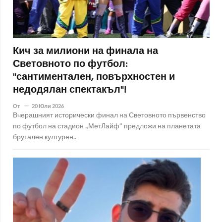
Кич за милиони на финала на
Световното по футбол:
"сантиментален, повърхностен и
недодялан спектакъл"!
От
20 Юли 2026
Вчерашният исторически финал на Световното първенство
по футбол на стадион „МетЛайф“ предложи на планетата
брутален културен..