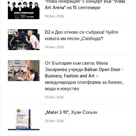
"Нова генерация" с концерт във "Vidas
Art Arena" на 15 септември
04 Авг. 2026
D2 и Део отново се събраха! Чуйте
новата им песен „Свобода“!
04 Авг. 2026
От България към света: Мила
Захариева учреди Balkan Open Door -
Business, Fashion and Art –
международна платформа за бизнес,
мода и изкуство
03 Авг. 2026
„Mater 2-10“, Хуан Согьон
02 Авг. 2026