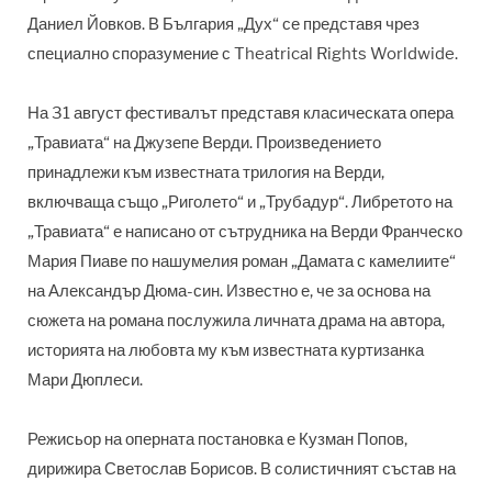
Даниел Йовков. В България „Дух“ се представя чрез
специално споразумение с Theatrical Rights Worldwide.
На 31 август фестивалът представя класическата опера
„Травиата“ на Джузепе Верди. Произведението
принадлежи към известната трилогия на Верди,
включваща също „Риголето“ и „Трубадур“. Либретото на
„Травиата“ е написано от сътрудника на Верди Франческо
Мария Пиаве по нашумелия роман „Дамата с камелиите“
на Александър Дюма-син. Известно е, че за основа на
сюжета на романа послужила личната драма на автора,
историята на любовта му към известната куртизанка
Мари Дюплеси.
Режисьор на оперната постановка е Кузман Попов,
дирижира Светослав Борисов. В солистичният състав на