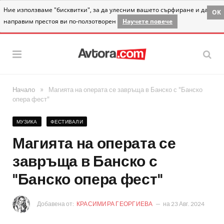
Ние използваме "бисквитки", за да улесним вашето сърфиране и да
OK
направим престоя ви по-ползотворен
Научете повече
»
Начало
Магията на операта се завръща в Банско с "Банско
опера фест"
МУЗИКА
ФЕСТИВАЛИ
Магията на операта се
завръща в Банско с
"Банско опера фест"
Добавена от:
КРАСИМИРА ГЕОРГИЕВА
на
23 Авг. 2024