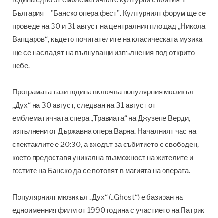
България – "Банско опера фест". Културният форум ще се
проведе на 30 и 31 август на централния площад „Никола
Вапцаров“, където почитателите на класическата музика
ще се насладят на вълнуващи изпълнения под открито
небе.
Програмата тази година включва популярния мюзикъл
„Дух“ на 30 август, следван на 31 август от
емблематичната опера „Травиата“ на Джузепе Верди,
изпълнени от Държавна опера Варна. Началният час на
спектаклите е 20:30, а входът за събитието е свободен,
което предоставя уникална възможност на жителите и
гостите на Банско да се потопят в магията на операта.
Популярният мюзикъл „Дух“ („Ghost“) е базиран на
едноименния филм от 1990 година с участието на Патрик