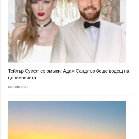
Тейлър Суифт се омъжи, Адам Сандлър беше водещ на
церемонията
06 Юли 2026