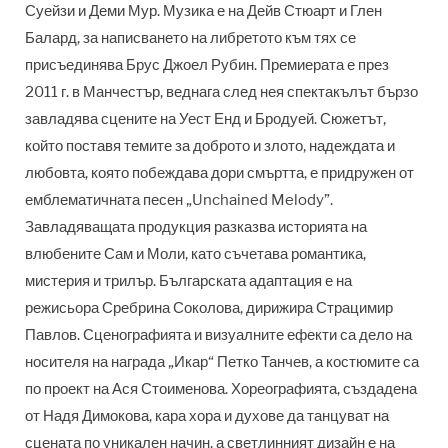
Суейзи и Деми Мур. Музика е на Дейв Стюарт и Глен
Балард, за написването на либретото към тях се
присъединява Брус Джоел Рубин. Премиерата е през
2011 г. в Манчестър, веднага след нея спектакълът бързо
завладява сцените на Уест Енд и Бродуей. Сюжетът,
който поставя темите за доброто и злото, надеждата и
любовта, която побеждава дори смъртта, е придружен от
емблематичната песен „Unchained Melody”.
Завладяващата продукция разказва историята на
влюбените Сам и Моли, като съчетава романтика,
мистерия и трилър. Българската адаптация е на
режисьора Сребрина Соколова, дирижира Страцимир
Павлов. Сценографията и визуалните ефекти са дело на
носителя на награда „Икар“ Петко Танчев, а костюмите са
по проект на Ася Стоименова. Хореографията, създадена
от Надя Димокова, кара хора и духове да танцуват на
сцената по уникален начин, а светлинният дизайн е на