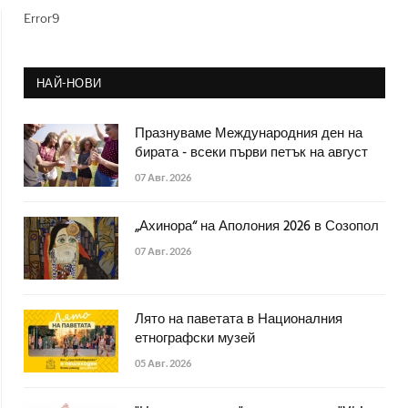
Error9
НАЙ-НОВИ
Празнуваме Международния ден на
бирата - всеки първи петък на август
07 Авг. 2026
„Ахинора“ на Аполония 2026 в Созопол
07 Авг. 2026
Лято на паветата в Националния
етнографски музей
05 Авг. 2026