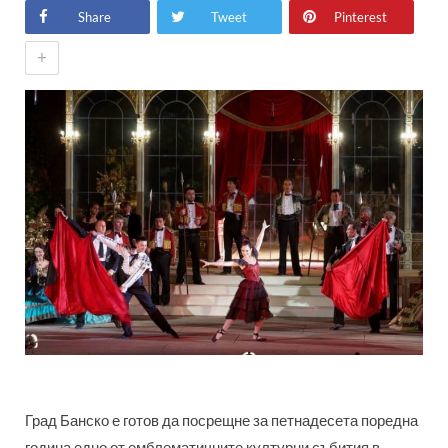
Share
Tweet
Pinterest
+
Град Банско е готов да посрещне за петнадесета поредна
година едно от емблематичните културни събития в