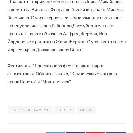
„Травиата“ откриваме великолепната Илина Михайлова,
в ролята на Виолета, Флора ще бъде изиграна от Милена
Захариева. С характерните си темперамент и излъчване
венецуелският тенор Рейналдо Дроз убедително се
превъплъщава в образа на Алфред Жермон, Иво
Йорданов е в ролята на Жорж Жермон. С участието на хор
и оркестър на Държавна опера Варна.
Фестивалът "Банско опера фест" е организиран
съвместно от Община Банско, "Кемпински хотел гранд
арена Банско" и "Монте мюзик".
БАНСКО ОПЕРА ФЕСТ
БАНСКО
ОПЕРА