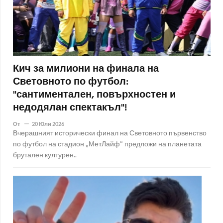
Кич за милиони на финала на
Световното по футбол:
"сантиментален, повърхностен и
недодялан спектакъл"!
От
20 Юли 2026
Вчерашният исторически финал на Световното първенство
по футбол на стадион „МетЛайф“ предложи на планетата
брутален културен..