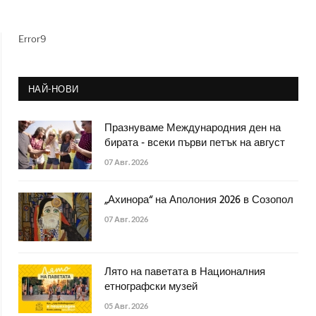
Error9
НАЙ-НОВИ
Празнуваме Международния ден на
бирата - всеки първи петък на август
07 Авг. 2026
„Ахинора“ на Аполония 2026 в Созопол
07 Авг. 2026
Лято на паветата в Националния
етнографски музей
05 Авг. 2026