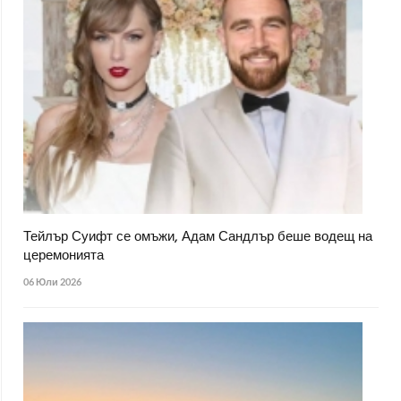
Тейлър Суифт се омъжи, Адам Сандлър беше водещ на
церемонията
06 Юли 2026