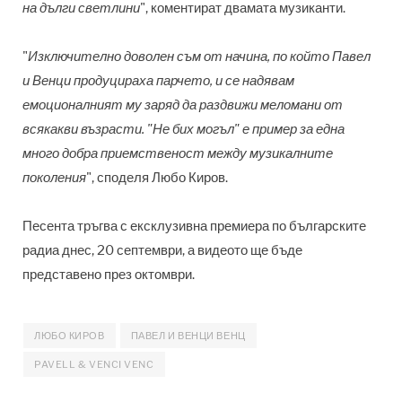
на дълги светлини
", коментират двамата музиканти.
"
Изключително доволен съм от начина, по който Павел
и Венци продуцираха парчето, и се надявам
емоционалният му заряд да раздвижи меломани от
всякакви възрасти. "Не бих могъл" е пример за една
много добра приемственост между музикалните
поколения
", споделя Любо Киров.
Песента тръгва с ексклузивна премиера по българските
радиа днес, 20 септември, а видеото ще бъде
представено през октомври.
ЛЮБО КИРОВ
ПАВЕЛ И ВЕНЦИ ВЕНЦ
PAVELL & VENCI VENC