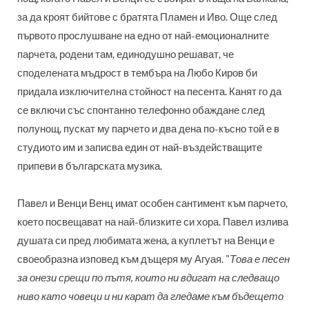
за да кроят бийтове с братята Пламен и Иво. Още след
първото прослушване на едно от най-емоционалните
парчета, родени там, единодушно решават, че
споделената мъдрост в тембъра на Любо Киров би
придала изключителна стойност на песента. Канят го да
се включи със спонтанно телефонно обаждане след
полунощ, пускат му парчето и два дена по-късно той е в
студиото им и записва един от най-въздействащите
припеви в българската музика.
Павел и Венци Венц имат особен сантимент към парчето,
което посвещават на най-близките си хора. Павел излива
душата си пред любимата жена, а куплетът на Венци е
своеобразна изповед към дъщеря му Агуая. "
Това е песен
за онези срещи по пътя, които ни вдигат на следващо
ниво като човеци и ни карат да гледаме към бъдещето