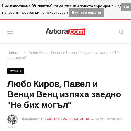
Ние използваме "бисквитки", за да улесним вашето сърфиране и да
OK
направим престоя ви по-ползотворен
Научете повече
»
Начало
Любо Киров, Павел и Венци Венц изпяха заедно "Не
бих могъл"
МУЗИКА
Любо Киров, Павел и
Венци Венц изпяха заедно
"Не бих могъл"
Добавена от:
КРАСИМИРА ГЕОРГИЕВА
на
20 Септември
2019