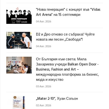
"Нова генерация" с концерт във "Vidas
Art Arena" на 15 септември
04 Авг. 2026
D2 и Део отново се събраха! Чуйте
новата им песен „Свобода“!
04 Авг. 2026
От България към света: Мила
Захариева учреди Balkan Open Door -
Business, Fashion and Art –
международна платформа за бизнес,
мода и изкуство
03 Авг. 2026
„Mater 2-10“, Хуан Согьон
02 Авг. 2026