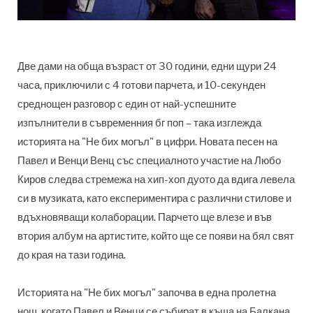
Две дами на обща възраст от 30 години, едни щури 24
часа, приключили с 4 готови парчета, и 10-секунден
среднощен разговор с един от най-успешните
изпълнители в съвременния бг поп – така изглежда
историята на "Не бих могъл" в цифри. Новата песен на
Павел и Венци Венц със специалното участие на Любо
Киров следва стремежа на хип-хоп дуото да вдига левела
си в музиката, като експериментира с различни стилове и
вдъхновяващи колаборации. Парчето ще влезе и във
втория албум на артистите, който ще се появи на бял свят
до края на тази година.
Историята на "Не бих могъл" започва в една пролетна
нощ, когато Павел и Венци се събират в къща на Балкана,