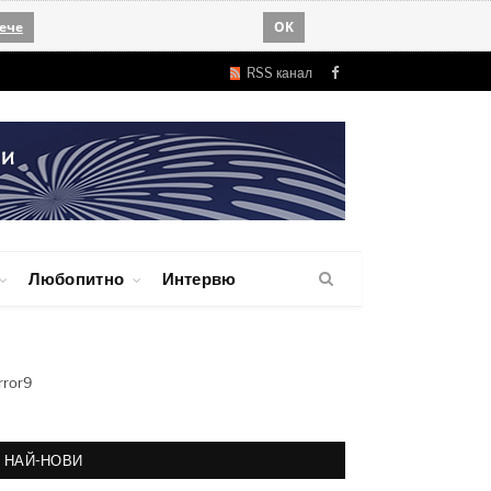
ече
OK
RSS канал
Facebook
Любопитно
Интервю
rror9
НАЙ-НОВИ