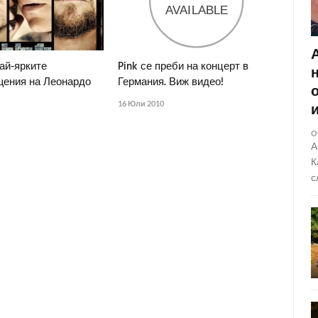
най-ярките
Pink се преби на концерт в
ения на Леонардо
Германия. Виж видео!
16 Юли 2010
О
А
К
с