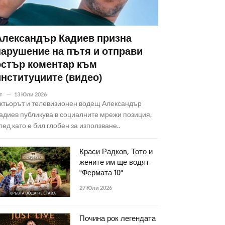
Александър Кадиев призна
нарушение на пътя и отправи
остър коментар към
институциите (видео)
т
13 Юли 2026
ктьорът и телевизионен водещ Александър
адиев публикува в социалните мрежи позиция,
лед като е бил глобен за използване..
Краси Радков, Тото и
жените им ще водят
"Фермата 10"
27 Юли 2026
Почина рок легендата