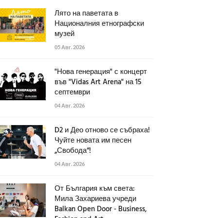
Лято на паветата в
Националния етнографски
музей
05 Авг. 2026
"Нова генерация" с концерт
във "Vidas Art Arena" на 15
септември
04 Авг. 2026
D2 и Део отново се събраха!
Чуйте новата им песен
„Свобода“!
04 Авг. 2026
От България към света:
Мила Захариева учреди
Balkan Open Door - Business,