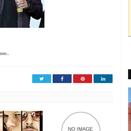
ие...
Twitter
Facebook
Pinterest
LinkedIn