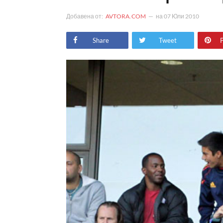
Добавена от:
AVTORA.COM
на
07 Юли 2010
Share
Tweet
P