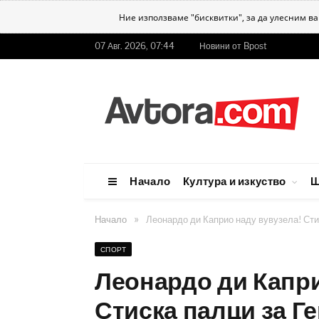
Ние използваме "бисквитки", за да улесним в
07 Авг. 2026, 07:44
Новини от Bpost
Начало
Култура и изкуство
Ш
»
Начало
Леонардо ди Каприо наду вувузела! Сти
СПОРТ
Леонардо ди Капри
Стиска палци за Г