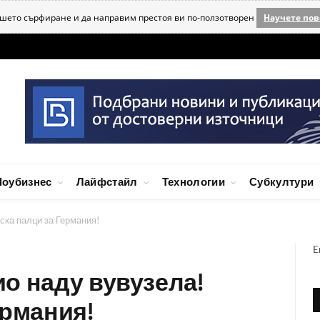
ашето сърфиране и да направим престоя ви по-ползотворен
Научете пов
оубизнес
Лайфстайл
Технологии
Субкултури
ска палци за Германия!
E
о наду вувузела!
ермания!