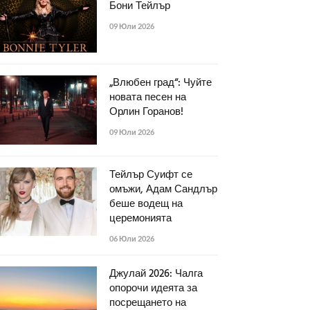
Бони Тейлър
09 Юли 2026
„Влюбен град“: Чуйте
новата песен на
Орлин Горанов!
09 Юли 2026
Тейлър Суифт се
омъжи, Адам Сандлър
беше водещ на
церемонията
06 Юли 2026
Джулай 2026: Чалга
опорочи идеята за
посрещането на