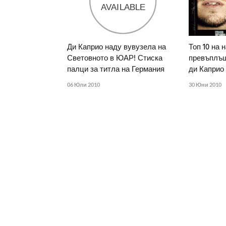
Ди Каприо наду вувузела на
Топ 10 на 
Световното в ЮАР! Стиска
превъплъщ
палци за титла на Германия
ди Каприо
06 Юли 2010
30 Юни 2010