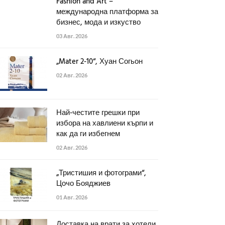
Fashion and Art –
международна платформа за
бизнес, мода и изкуство
03 Авг. 2026
„Mater 2-10“, Хуан Согьон
02 Авг. 2026
Най-честите грешки при
избора на хавлиени кърпи и
как да ги избегнем
02 Авг. 2026
„Тристишия и фотограми“,
Цочо Бояджиев
01 Авг. 2026
Доставка на врати за хотели