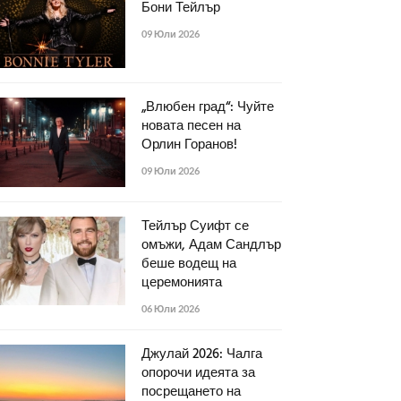
Бони Тейлър
09 Юли 2026
„Влюбен град“: Чуйте
новата песен на
Орлин Горанов!
09 Юли 2026
Тейлър Суифт се
омъжи, Адам Сандлър
беше водещ на
церемонията
06 Юли 2026
Джулай 2026: Чалга
опорочи идеята за
посрещането на