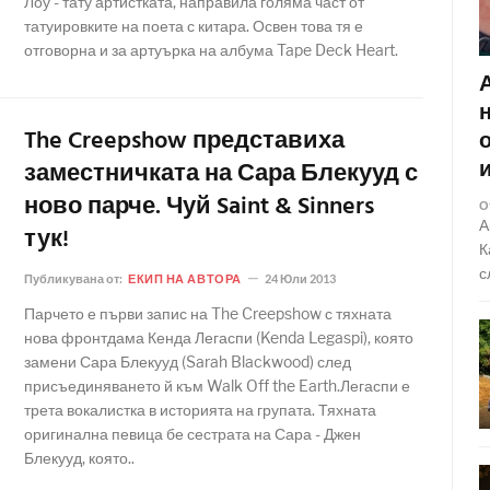
Лоу - тату артистката, направила голяма част от
татуировките на поета с китара. Освен това тя е
отговорна и за артуърка на албума Tape Deck Heart.
The Creepshow представиха
заместничката на Сара Блекууд с
ново парче. Чуй Saint & Sinners
О
А
тук!
К
с
Публикувана от:
ЕКИП НА АВТОРА
24 Юли 2013
Парчето е първи запис на The Creepshow с тяхната
нова фронтдама Кенда Легаспи (Kenda Legaspi), която
замени Сара Блекууд (Sarah Blackwood) след
присъединяването й към Walk Off the Earth.Легаспи е
трета вокалистка в историята на групата. Тяхната
оригинална певица бе сестрата на Сара - Джен
Блекууд, която..