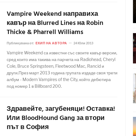
Vampire Weekend направиха
кавър на Blurred Lines на Robin
Thicke & Pharrell Williams
Публикувана от:
ЕКИП НА АВТОРА
24 Юли 2013
Vampire Weekend са известни със своите кавър версии,
сред които има такива на парчета на Radiohead, Cheryl
Cole, Bruce Springsteen, Fleetwood Mac, Rancid и
други.През март 2013 година групата издаде своя трети
албум - Modern Vampires of the City, който дебютира
под номер 1 в Billboard 200.
Здравейте, загубеняци! Оставка!
Или BloodHound Gang за втори
път в София