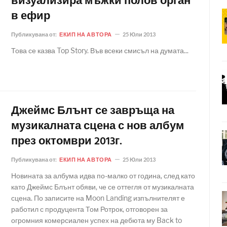
визуализира мъжки полов орган
в ефир
Публикувана от:
ЕКИП НА АВТОРА
25 Юли 2013
Това се казва Top Story. Във всеки смисъл на думата...
Джеймс Блънт се завръща на
музикалната сцена с нов албум
през октомври 2013г.
Публикувана от:
ЕКИП НА АВТОРА
25 Юли 2013
Новината за албума идва по-малко от година, след като
като Джеймс Блънт обяви, че се оттегля от музикалната
сцена. По записите на Moon Landing изпълнителят е
работил с продуцента Том Ротрок, отговорен за
огромния комерсиален успех на дебюта му Back to