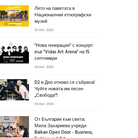
Лято на паветата в
Националния етнографски
музей
05 Авг. 2026
"Нова генерация" с концерт
във "Vidas Art Arena" на 15
септември
04 Авг. 2026
D2 и Део отново се събраха!
Чуйте новата им песен
„Свобода“!
04 Авг. 2026
От България към света:
Мила Захариева учреди
Balkan Open Door - Business,