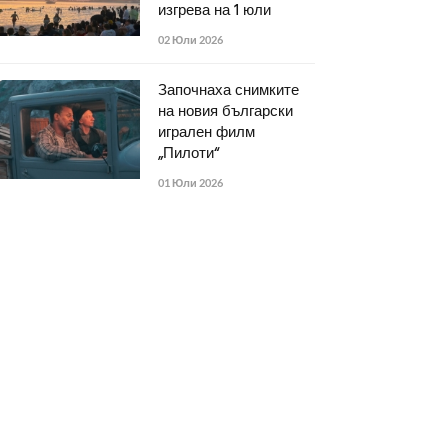
изгрева на 1 юли
02 Юли 2026
Започнаха снимките
на новия български
игрален филм
„Пилоти“
01 Юли 2026