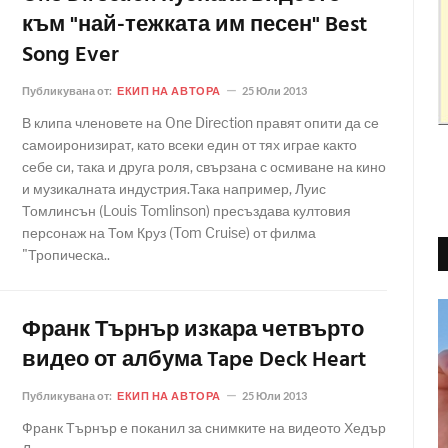
към "най-тежката им песен" Best
Song Ever
Публикувана от:
ЕКИП НА АВТОРА
25 Юли 2013
В клипа членовете на One Direction правят опити да се
самоиронизират, като всеки един от тях играе както
себе си, така и друга роля, свързана с осмиване на кино
и музикалната индустрия.Така например, Луис
Томлинсън (Louis Tomlinson) пресъздава култовия
персонаж на Том Круз (Tom Cruise) от филма
"Тропическа..
Франк Търнър изкара четвърто
видео от албума Tape Deck Heart
Публикувана от:
ЕКИП НА АВТОРА
25 Юли 2013
Франк Търнър е поканил за снимките на видеото Хедър