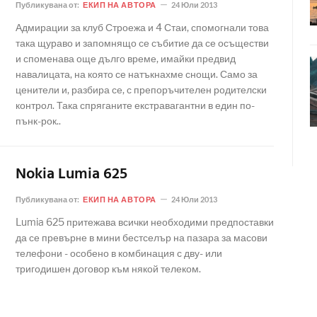
Публикувана от:
ЕКИП НА АВТОРА
24 Юли 2013
Адмирации за клуб Строежа и 4 Стаи, спомогнали това
така щураво и запомнящо се събитие да се осъществи
и споменава още дълго време, имайки предвид
навалицата, на която се натъкнахме снощи. Само за
ценители и, разбира се, с препоръчителен родителски
контрол. Така спряганите екстравагантни в един по-
пънк-рок..
Nokia Lumia 625
Публикувана от:
ЕКИП НА АВТОРА
24 Юли 2013
Lumia 625 притежава всички необходими предпоставки
да се превърне в мини бестселър на пазара за масови
телефони - особено в комбинация с дву- или
тригодишен договор към някой телеком.