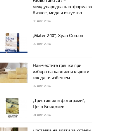
Fashion and Art –
международна платформа за
бизнес, мода и изкуство
03 Авг. 2026
„Mater 2-10“, Хуан Согьон
02 Авг. 2026
Най-честите грешки при
избора на хавлиени кърпи и
как да ги избегнем
02 Авг. 2026
„Тристишия и фотограми“,
Цочо Бояджиев
01 Авг. 2026
Доставка на врати за хотели