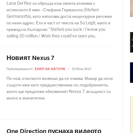
Lana Del Rey се обръща към своята колежка с
истинското й име - Стефани Германота (Stefani
Germanotta), като използва доста нецензурни реплики
по неин адрес. Ето и част от текста на So Legit, както и
превод на български: "Stefani you suck / I know you
selling 20 million / Wish they could've seen you..
Новият Nexus 7
Публикувана от:
ЕКИП НА АВТОРА
25 Юли 2013
По-нов, отколкото можеше да се очаква. Макар да носи
същото име като предшественика си, подобренията,
които ще предложи обновеният Nexus 7, всъщност са
много и значителни.
One Direction пуснаха видеото