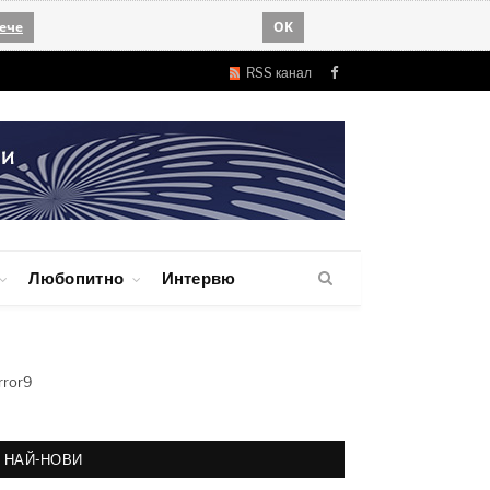
ече
OK
RSS канал
Facebook
Любопитно
Интервю
rror9
НАЙ-НОВИ