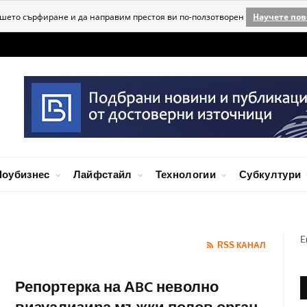
ашето сърфиране и да направим престоя ви по-ползотворен
Научете пов
оубизнес
Лайфстайл
Технологии
Субкултури
E
RSS КАНАЛ
Репортерка на АBC неволно