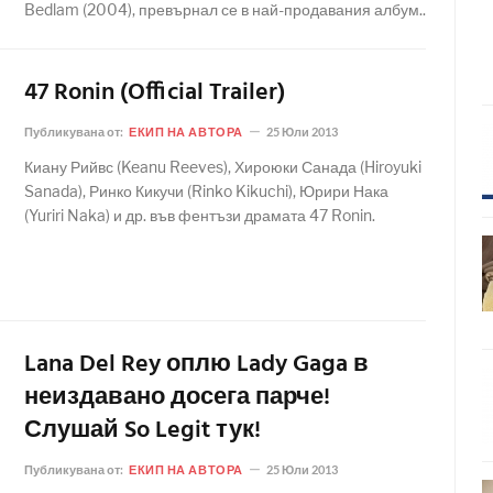
Bedlam (2004), превърнал се в най-продавания албум..
47 Ronin (Official Trailer)
Публикувана от:
ЕКИП НА АВТОРА
25 Юли 2013
Киану Рийвс (Keanu Reeves), Хироюки Санада (Hiroyuki
Sanada), Ринко Кикучи (Rinko Kikuchi), Юрири Нака
(Yuriri Naka) и др. във фентъзи драмата 47 Ronin.
Lana Del Rey оплю Lady Gaga в
неиздавано досега парче!
Слушай So Legit тук!
Публикувана от:
ЕКИП НА АВТОРА
25 Юли 2013