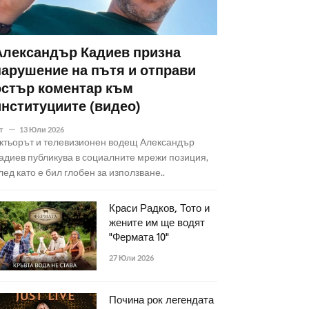
Александър Кадиев призна
нарушение на пътя и отправи
остър коментар към
институциите (видео)
т
13 Юли 2026
ктьорът и телевизионен водещ Александър
адиев публикува в социалните мрежи позиция,
лед като е бил глобен за използване..
Краси Радков, Тото и
жените им ще водят
"Фермата 10"
27 Юли 2026
Почина рок легендата