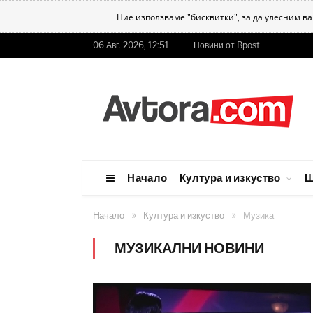
Ние използваме "бисквитки", за да улесним в
06 Авг. 2026, 12:51
Новини от Bpost
Начало
Култура и изкуство
Ш
»
»
Начало
Култура и изкуство
Музика
МУЗИКАЛНИ НОВИНИ