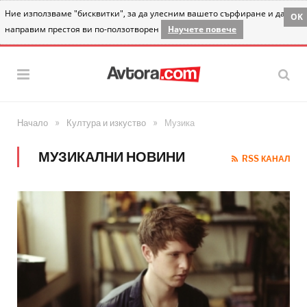
Ние използваме "бисквитки", за да улесним вашето сърфиране и да
OK
направим престоя ви по-ползотворен
Научете повече
»
»
Начало
Култура и изкуство
Музика
МУЗИКАЛНИ НОВИНИ
RSS КАНАЛ