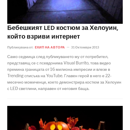
Бебешкият LED костюм за Хелоуин,
който взриви интернет
Публикувана от:
ЕКИП НА АВТОРА
31 Октомври 2013
Само седмица след публикуването му от потребител,
представящ се с псевдонима Visual Burrito, това видео
премина границата от 16 милиона импресии и влезе в
Trending списъка на YouTube. Главен герой в него е 22-
месечно момиченце, което демонстрира костюм за Хелоуин
с LED светлини, направен от неговия баща.