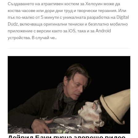
Създаването на атрактивен костюм за Хелоуин може да
коства часове или дори дни труд и творчески терзания. Или
пък по-малко от 5 минути с уникалната разработка на Digital
Dudz, включваща оригинални тениски и безплатно мобилно
приложение с версии както за iОS, така и за Android
устройства. В случай че..