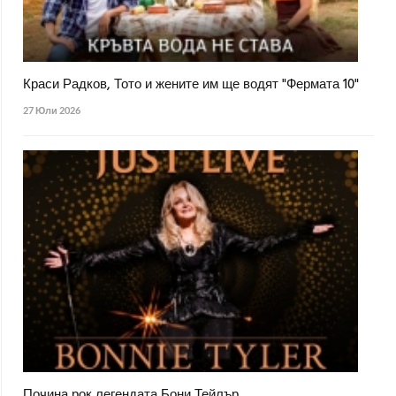
Краси Радков, Тото и жените им ще водят "Фермата 10"
27 Юли 2026
Почина рок легендата Бони Тейлър