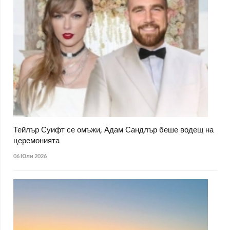
Тейлър Суифт се омъжи, Адам Сандлър беше водещ на
церемонията
06 Юли 2026