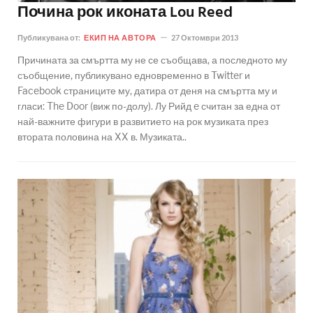
Почина рок иконата Lou Reed
Публикувана от:
ЕКИП НА АВТОРА
27 Октомври 2013
Причината за смъртта му не се съобщава, а последното му
съобщение, публикувано едновременно в Twitter и
Facebook страниците му, датира от деня на смъртта му и
гласи: The Door (виж по-долу). Лу Рийд e считан за една от
най-важните фигури в развитието на рок музиката през
втората половина на XX в. Музиката..