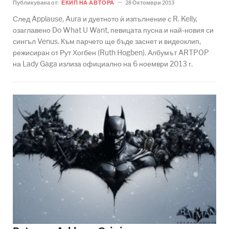
Публикувана от:
ЕКИП НА АВТОРА
28 Октомври 2013
След Applause, Aura и дуетното ѝ изпълнение с R. Kelly,
озаглавено Do What U Want, певицата пусна и най-новия си
сингъл Venus. Към парчето ще бъде заснет и видеоклип,
режисиран от Рут Хогбен (Ruth Hogben). Албумът ARTPOP
на Lady Gaga излиза официално на 6 ноември 2013 г.