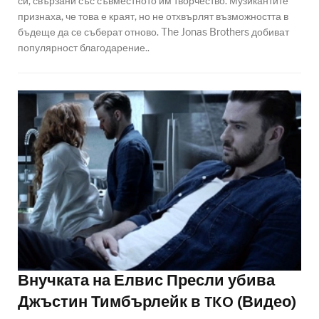
си, свързани със съвместното им творчество. Музикантите
признаха, че това е краят, но не отхвърлят възможността в
бъдеще да се съберат отново. The Jonas Brothers добиват
популярност благодарение..
Внучката на Елвис Пресли убива
Джъстин Тимбърлейк в TKO (Видео)