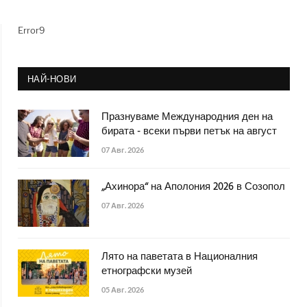
Error9
НАЙ-НОВИ
Празнуваме Международния ден на
бирата - всеки първи петък на август
07 Авг. 2026
„Ахинора“ на Аполония 2026 в Созопол
07 Авг. 2026
Лято на паветата в Националния
етнографски музей
05 Авг. 2026