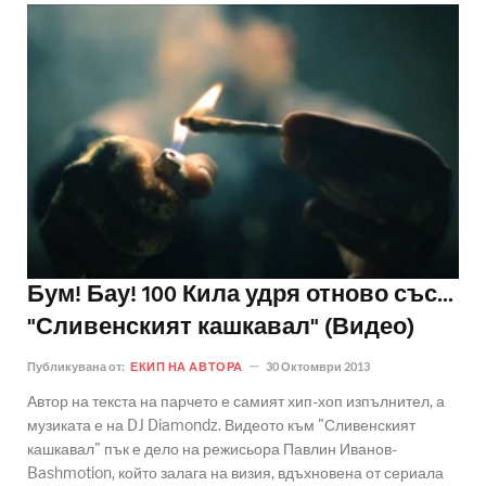
Бум! Бау! 100 Кила удря отново със...
"Сливенският кашкавал" (Видео)
Публикувана от:
ЕКИП НА АВТОРА
30 Октомври 2013
Автор на текста на парчето е самият хип-хоп изпълнител, а
музиката е на DJ Diamondz. Видеото към "Сливенският
кашкавал" пък е дело на режисьора Павлин Иванов-
Bashmotion, който залага на визия, вдъхновена от сериала