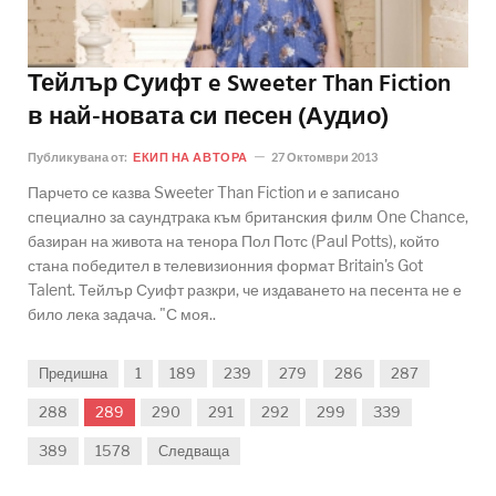
Тейлър Суифт e Sweeter Than Fiction
в най-новата си песен (Аудио)
Публикувана от:
ЕКИП НА АВТОРА
27 Октомври 2013
Парчето се казва Sweeter Than Fiction и е записано
специално за саундтрака към британския филм One Chance,
базиран на живота на тенора Пол Потс (Paul Potts), който
стана победител в телевизионния формат Britain's Got
Talent. Тейлър Суифт разкри, че издаването на песента не е
било лека задача. "С моя..
Предишна
1
189
239
279
286
287
288
289
290
291
292
299
339
389
1578
Следваща