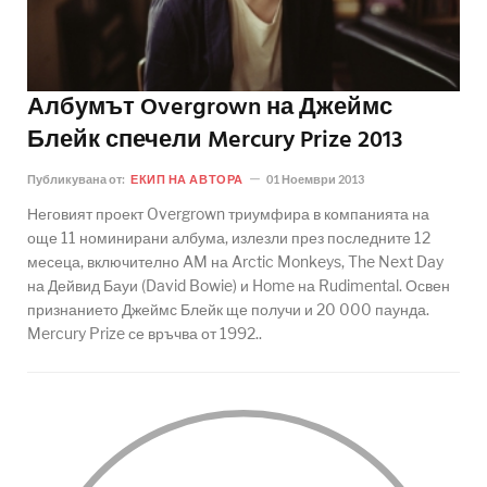
Албумът Overgrown на Джеймс
Блейк спечели Mercury Prize 2013
Публикувана от:
ЕКИП НА АВТОРА
01 Ноември 2013
Неговият проект Overgrown триумфира в компанията на
още 11 номинирани албума, излезли през последните 12
месеца, включително AM на Arctic Monkeys, The Next Day
на Дейвид Бауи (David Bowie) и Home на Rudimental. Освен
признанието Джеймс Блейк ще получи и 20 000 паунда.
Mercury Prize се връчва от 1992..