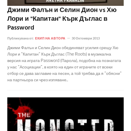
Джими Фалън и Селин Дион vs Хю
Лори и "Капитан" Кърк Дъглас в
Password
Публикувана от:
ЕКИП НА АВТОРА
30 Октомври 2013
Джими Фалън и Селин Дион обединяват усилия срещу Хю
Лори и "Капитан" Кърк Дъглас (The Roots) в музикална
версия на играта Password (Парола), подобна на познатата
у нас "Асоциации", в която на един от играчите от всеки
отбор се дава заглавие на песен, а той трябва да я "обясни"
на партньора си чрез изпяване..