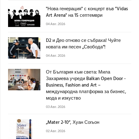
"Нова генерация" с концерт във "Vidas
Art Arena" на 15 септември
04 Авг. 2026
D2 и Део отново се събраха! Чуйте
новата им песен „Свобода“!
04 Авг. 2026
От България към света: Мила
Захариева учреди Balkan Open Door -
Business, Fashion and Art –
международна платформа за бизнес,
мода и изкуство
03 Авг. 2026
„Mater 2-10“, Хуан Согьон
02 Авг. 2026