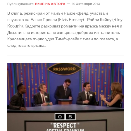
Публикувана от:
ЕКИП НА АВТОРА
30 Октомври 2013
В клипа, режисиран от Райън Райхенфелд, участва и
внучката на Елвис Пресли (Elvis Presley) - Райли Кийоу (Riley
Keough). Кадрите разкриват романтична връзка между нея и
Джъстин, но историята не завършва добре за изпълнителя.
Красавицата първо удря Тимбърлейк с тиган по главата, а
след това го връзва..