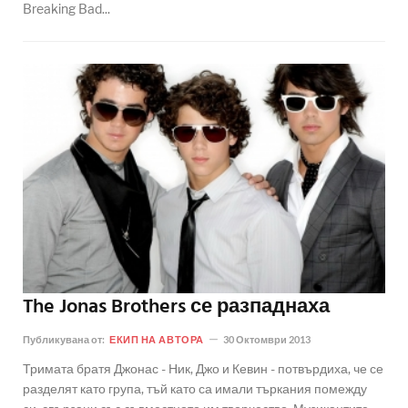
Breaking Bad...
The Jonas Brothers се разпаднаха
Публикувана от:
ЕКИП НА АВТОРА
30 Октомври 2013
Тримата братя Джонас - Ник, Джо и Кевин - потвърдиха, че се
разделят като група, тъй като са имали търкания помежду