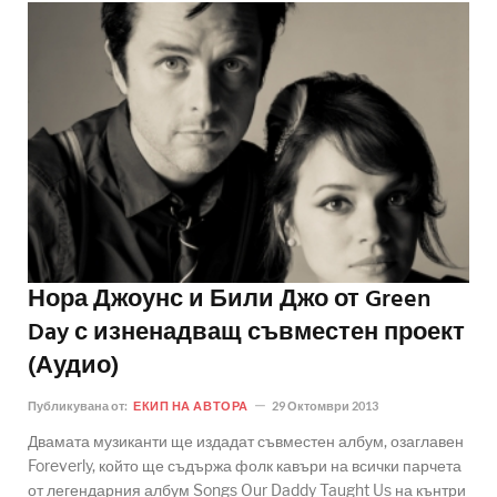
Нора Джоунс и Били Джо от Green
Day с изненадващ съвместен проект
(Аудио)
Публикувана от:
ЕКИП НА АВТОРА
29 Октомври 2013
Двамата музиканти ще издадат съвместен албум, озаглавен
Foreverly, който ще съдържа фолк кавъри на всички парчета
от легендарния албум Songs Our Daddy Taught Us на кънтри