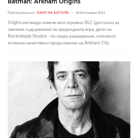
Batman: Arkham Origins
Публикувана от:
ЕКИП НА АВТОРА
28 Октомври 2013
Origins изглежда повече като огромно DLC (достъпно за
сваляне съдържание) за предходната игра, дело на
Rocksteady Studios - по-скоро разширение, отколкото
истинско качествено продължение на Arkham City.