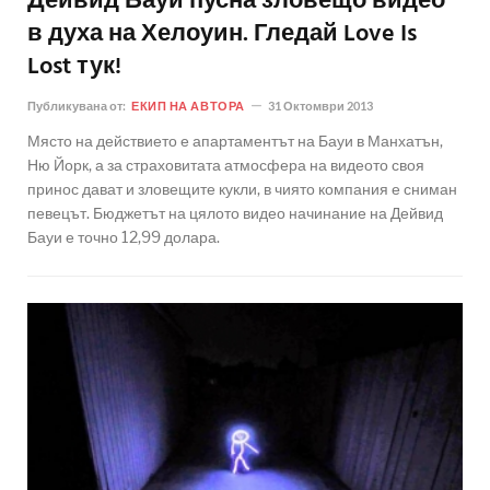
Дейвид Бауи пусна зловещо видео
в духа на Хелоуин. Гледай Love Is
Lost тук!
Публикувана от:
ЕКИП НА АВТОРА
31 Октомври 2013
Място на действието е апартаментът на Бауи в Манхатън,
Ню Йорк, а за страховитата атмосфера на видеото своя
принос дават и зловещите кукли, в чиято компания е сниман
певецът. Бюджетът на цялото видео начинание на Дейвид
Бауи е точно 12,99 долара.