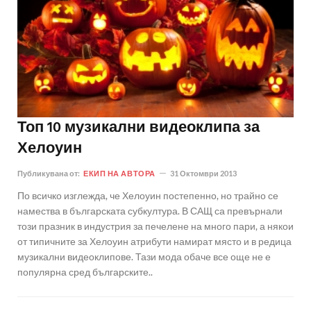
Топ 10 музикални видеоклипа за
Хелоуин
Публикувана от:
ЕКИП НА АВТОРА
31 Октомври 2013
По всичко изглежда, че Хелоуин постепенно, но трайно се
намества в българската субкултура. В САЩ са превърнали
този празник в индустрия за печелене на много пари, а някои
от типичните за Хелоуин атрибути намират място и в редица
музикални видеоклипове. Тази мода обаче все още не е
популярна сред българските..