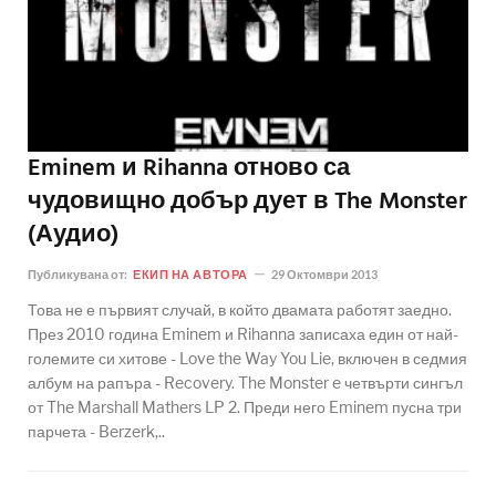
Eminem и Rihanna отново са
чудовищно добър дует в The Monster
(Аудио)
Публикувана от:
ЕКИП НА АВТОРА
29 Октомври 2013
Това не е първият случай, в който двамата работят заедно.
През 2010 година Eminem и Rihanna записаха един от най-
големите си хитове - Love the Way You Lie, включен в седмия
албум на рапъра - Recovery. The Monster e четвърти сингъл
от The Marshall Mathers LP 2. Преди него Eminem пусна три
парчета - Berzerk,..