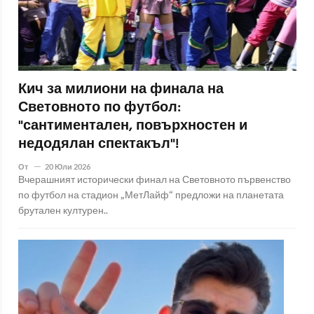
Кич за милиони на финала на
Световното по футбол:
"сантиментален, повърхностен и
недодялан спектакъл"!
От
20 Юли 2026
Вчерашният исторически финал на Световното първенство
по футбол на стадион „МетЛайф“ предложи на планетата
брутален културен..