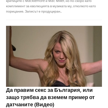
критиците с Macklemore и Mac Miller, но по-скоро като
комплимент за еволюцията в музиката му, отколкото като
порицание. Записът е продуциран..
Да правим секс за България, или
защо трябва да вземем пример от
датчаните (Видео)