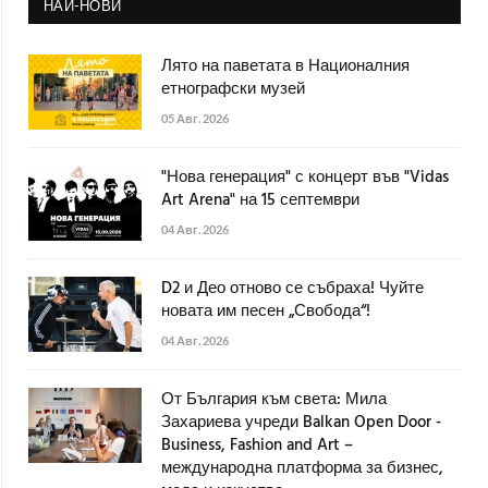
НАЙ-НОВИ
Лято на паветата в Националния
етнографски музей
05 Авг. 2026
"Нова генерация" с концерт във "Vidas
Art Arena" на 15 септември
04 Авг. 2026
D2 и Део отново се събраха! Чуйте
новата им песен „Свобода“!
04 Авг. 2026
От България към света: Мила
Захариева учреди Balkan Open Door -
Business, Fashion and Art –
международна платформа за бизнес,