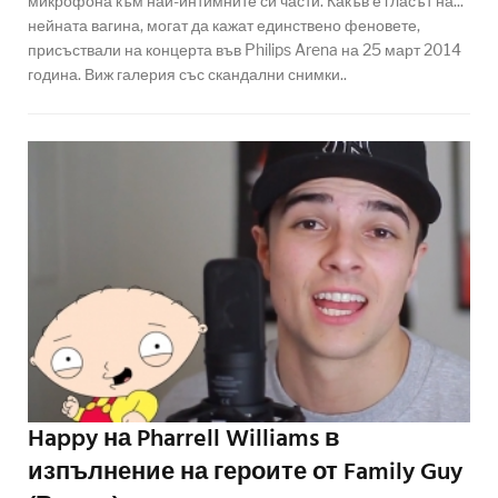
микрофона към най-интимните си части. Какъв е гласът на...
нейната вагина, могат да кажат единствено феновете,
присъствали на концерта във Philips Arena на 25 март 2014
година. Виж галерия със скандални снимки..
Happy на Pharrell Williams в
изпълнение на героите от Family Guy