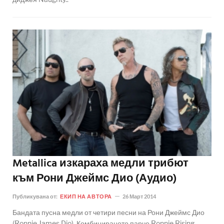
Metallica изкараха медли трибют
към Рони Джеймс Дио (Аудио)
Публикувана от:
ЕКИП НА АВТОРА
26 Март 2014
Бандата пусна медли от четири песни на Рони Джеймс Дио
(Ronnie James Dio). Комбинираното парче Ronnie Rising