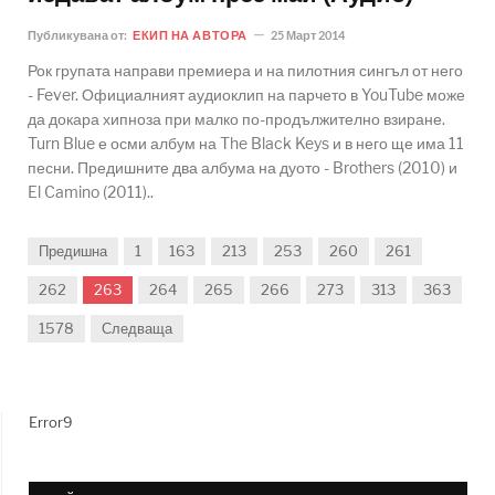
Публикувана от:
ЕКИП НА АВТОРА
25 Март 2014
Рок групата направи премиера и на пилотния сингъл от него
- Fever. Официалният аудиоклип на парчето в YouTube може
да докара хипноза при малко по-продължително взиране.
Turn Blue е осми албум на The Black Keys и в него ще има 11
песни. Предишните два албума на дуото - Brothers (2010) и
El Camino (2011)..
Предишна
1
163
213
253
260
261
262
263
264
265
266
273
313
363
1578
Следваща
Error9