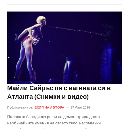
Майли Сайръс пя с вагината си в
Атланта (Снимки и видео)
Публикувана от:
ЕКИП НА АВТОРА
27 Март 2014
Палавата блондинка реши да демонстрира доста
необичайните умения на своето тяло, насочвайки