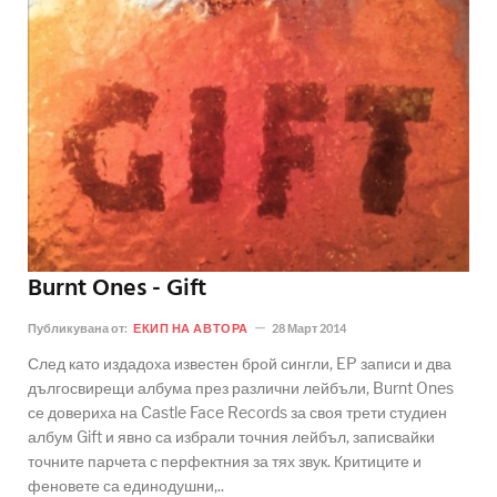
Burnt Ones - Gift
Публикувана от:
ЕКИП НА АВТОРА
28 Март 2014
След като издадоха известен брой сингли, EP записи и два
дългосвирещи албума през различни лейбъли, Burnt Ones
се довериха на Castle Face Records за своя трети студиен
албум Gift и явно са избрали точния лейбъл, записвайки
точните парчета с перфектния за тях звук. Критиците и
феновете са единодушни,..