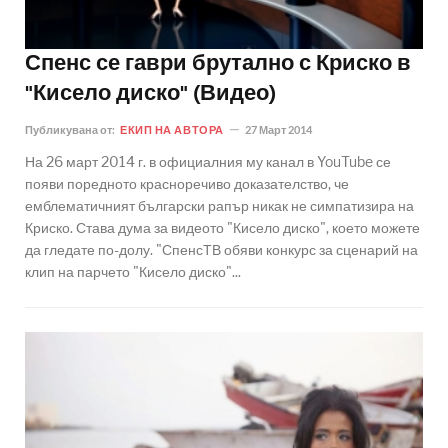
Спенс се гаври брутално с Криско в
"Кисело диско" (Видео)
Публикувана от:
ЕКИП НА АВТОРА
27 Март 2014
На 26 март 2014 г. в официалния му канал в YouTube се
появи поредното красноречиво доказателство, че
емблематичният български рапър никак не симпатизира на
Криско. Става дума за видеото "Кисело диско", което можете
да гледате по-долу. "СпенсТВ обяви конкурс за сценарий на
клип на парчето "Кисело диско"...