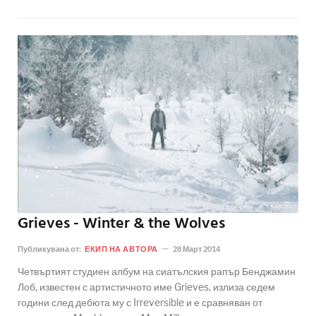
Grieves - Winter & the Wolves
Публикувана от:
ЕКИП НА АВТОРА
28 Март 2014
Четвъртият студиен албум на сиатълския рапър Бенджамин
Лоб, известен с артистичното име Grieves, излиза седем
години след дебюта му с Irreversible и е сравняван от