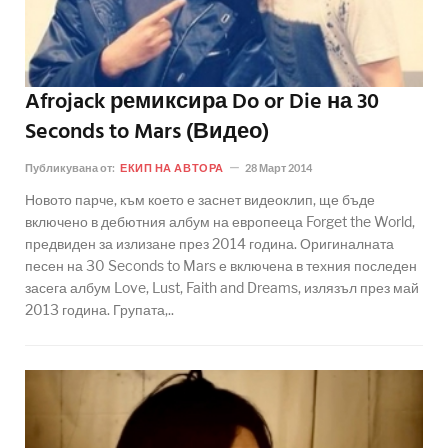
Afrojack ремиксира Do or Die на 30
Seconds to Mars (Видео)
Публикувана от:
ЕКИП НА АВТОРА
28 Март 2014
Новото парче, към което е заснет видеоклип, ще бъде
включено в дебютния албум на европееца Forget the World,
предвиден за излизане през 2014 година. Оригиналната
песен на 30 Seconds to Mars е включена в техния последен
засега албум Love, Lust, Faith and Dreams, излязъл през май
2013 година. Групата,..