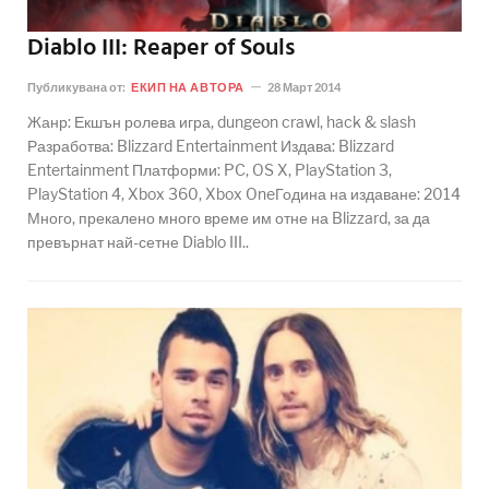
Diablo III: Reaper of Souls
Публикувана от:
ЕКИП НА АВТОРА
28 Март 2014
Жанр: Екшън ролева игра, dungeon crawl, hack & slash
Разработва: Blizzard Entertainment Издава: Blizzard
Entertainment Платформи: PC, OS X, PlayStation 3,
PlayStation 4, Xbox 360, Xbox OneГодина на издаване: 2014
Много, прекалено много време им отне на Blizzard, за да
превърнат най-сетне Diablo III..