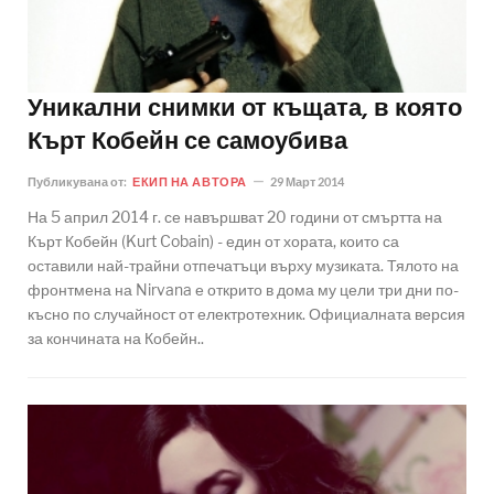
Уникални снимки от къщата, в която
Кърт Кобейн се самоубива
Публикувана от:
ЕКИП НА АВТОРА
29 Март 2014
На 5 април 2014 г. се навършват 20 години от смъртта на
Кърт Кобейн (Kurt Cobain) - един от хората, които са
оставили най-трайни отпечатъци върху музиката. Тялото на
фронтмена на Nirvana е открито в дома му цели три дни по-
късно по случайност от електротехник. Официалната версия
за кончината на Кобейн..