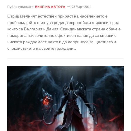
Публикувана от:
ЕКИП НА АВТОРА
28 Март 2014
Отрицателният естествен прираст на населението е
проблем, който вълнува редица европейски държави, сред
които са България и Дания. Скандинавската страна обаче е
намерила изключително ефективен начин да се справи с
ниската раждаемост, както и да допринесе за щастието и
спокойствието на своите граждани,..