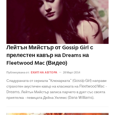
Лейтън Мийстър от Gossip Girl с
прелестен кавър на Dreams на
Fleetwood Mac (Видео)
Публикувана от:
ЕКИП НА АВТОРА
28 Март 2014
Сладураната от сериала "Клюкарката" (Gossip Girl) направи
страхотен акустичен кавър на класиката на Fleetwood Mac -
Dreams. Лейтън Мийстър записа парчето в дует със своята
приятелка - певицата Дейна Уилямс (Dana Williams).