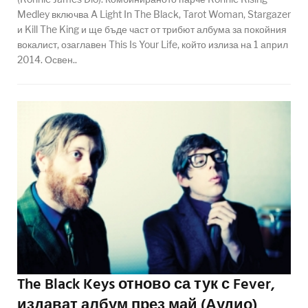
Medley включва A Light In The Black, Tarot Woman, Stargazer
и Kill The King и ще бъде част от трибют албума за покойния
вокалист, озаглавен This Is Your Life, който излиза на 1 април
2014. Освен..
The Black Keys отново са тук с Fever,
издават албум през май (Аудио)