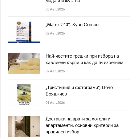
мода и изкуство
03 Авг. 2026
„Mater 2-10“, Хуан Согьон
02 Авг. 2026
Най-честите грешки при избора на
хавлиени кърпи и как да ги избегнем
02 Авг. 2026
„Тристишия и фотограми“, Цочо
Бояджиев
01 Авг. 2026
Доставка на врати за хотели и
апартаменти: основни критерии за
правилен избор