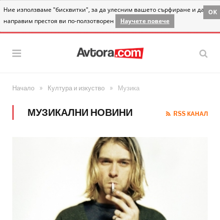
Ние използваме "бисквитки", за да улесним вашето сърфиране и да
OK
направим престоя ви по-ползотворен
Научете повече
»
»
Начало
Култура и изкуство
Музика
МУЗИКАЛНИ НОВИНИ
RSS КАНАЛ