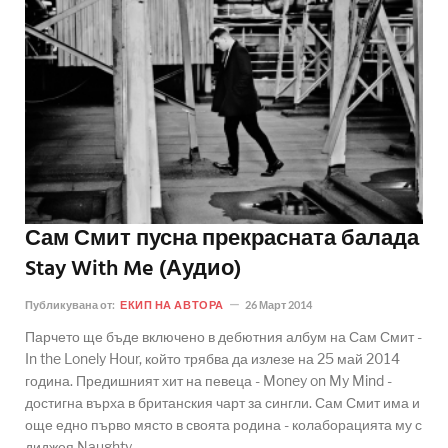
Сам Смит пусна прекрасната балада
Stay With Me (Аудио)
Публикувана от:
ЕКИП НА АВТОРА
26 Март 2014
Парчето ще бъде включено в дебютния албум на Сам Смит -
In the Lonely Hour, който трябва да излезе на 25 май 2014
година. Предишният хит на певеца - Money on My Mind -
достигна върха в британския чарт за сингли. Сам Смит има и
още едно първо място в своята родина - колаборацията му с
диджея Naughty..