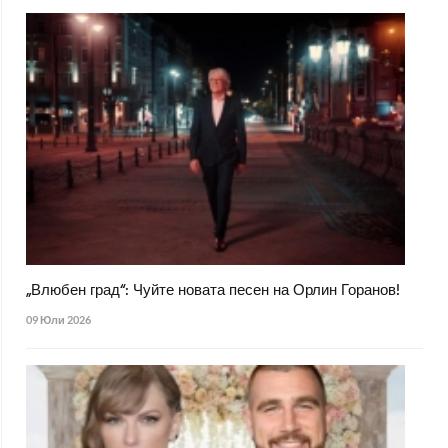
„Влюбен град“: Чуйте новата песен на Орлин Горанов!
09 Юли 2026