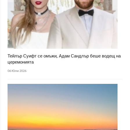
Тейлър Суифт се омъжи, Адам Сандлър беше водещ на
церемонията
06 Юли 2026