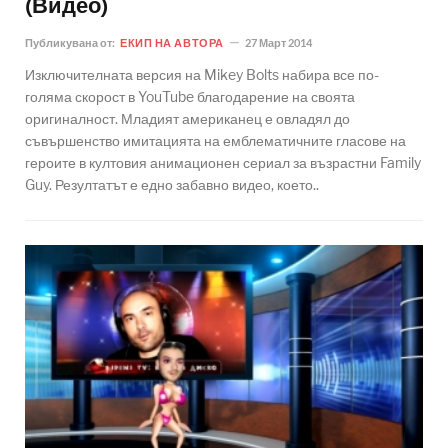
(Видео)
Публикувана от:
ЕКИП НА АВТОРА
27 Март 2014
Изключителната версия на Mikey Bolts набира все по-
голяма скорост в YouTube благодарение на своята
оригиналност. Младият американец е овладял до
съвършенство имитацията на емблематичните гласове на
героите в култовия анимационен сериал за възрастни Family
Guy. Резултатът е едно забавно видео, което..