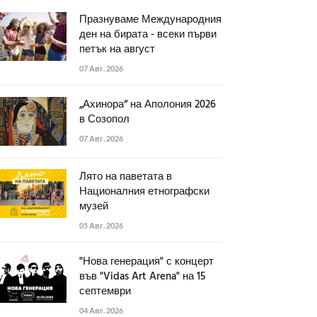
Празнуваме Международния
ден на бирата - всеки първи
петък на август
07 Авг. 2026
„Ахинора“ на Аполония 2026
в Созопол
07 Авг. 2026
Лято на паветата в
Националния етнографски
музей
05 Авг. 2026
"Нова генерация" с концерт
във "Vidas Art Arena" на 15
септември
04 Авг. 2026