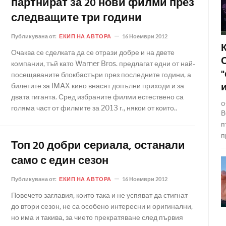
партнират за 20 нови филми през
следващите три години
Публикувана от:
ЕКИП НА АВТОРА
16 Ноември 2012
Очаква се сделката да се отрази добре и на двете
компании, тъй като Warner Bros. предлагат едни от най-
посещаваните блокбастъри през последните години, а
билетите за IMAX кино внасят допълни приходи и за
двата гиганта. Сред избраните филми естествено са
О
голяма част от филмите за 2013 г., някои от които..
В
п
п
Топ 20 добри сериала, останали
само с един сезон
Публикувана от:
ЕКИП НА АВТОРА
16 Ноември 2012
Повечето заглавия, които така и не успяват да стигнат
до втори сезон, не са особено интересни и оригинални,
но има и такива, за чието прекратяване след първия