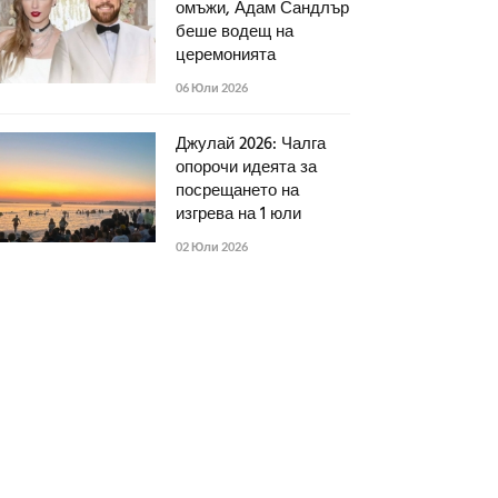
омъжи, Адам Сандлър
беше водещ на
церемонията
06 Юли 2026
Джулай 2026: Чалга
опорочи идеята за
посрещането на
изгрева на 1 юли
02 Юли 2026