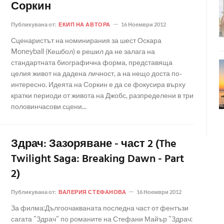
Соркин
Публикувана от:
ЕКИП НА АВТОРА
16 Ноември 2012
Сценаристът на номинирания за шест Оскара
Moneyball (Кешбол) е решил да не залага на
стандартната биографична форма, представяща
целия живот на дадена личност, а на нещо доста по-
интересно. Идеята на Соркин е да се фокусира върху
кратки периоди от живота на Джобс, разпределени в три
половинчасови сцени...
Здрач: Зазоряване - част 2 (The
Twilight Saga: Breaking Dawn - Part
2)
Публикувана от:
ВАЛЕРИЯ СТЕФАНОВА
16 Ноември 2012
За филма:Дългоочакваната последна част от фентъзи
сагата "Здрач" по романите на Стефани Майър "Здрач: