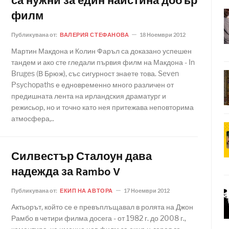
са нужни за един наистина добър
филм
Публикувана от:
ВАЛЕРИЯ СТЕФАНОВА
18 Ноември 2012
Мартин Макдона и Колин Фаръл са доказано успешен
тандем и ако сте гледали първия филм на Макдона - In
Bruges (В Брюж), със сигурност знаете това. Seven
Psychopaths е едновременно много различен от
предишната лента на ирландския драматург и
режисьор, но и точно като нея притежава неповторима
атмосфера,..
Силвестър Сталоун дава
надежда за Rambo V
Публикувана от:
ЕКИП НА АВТОРА
17 Ноември 2012
Актьорът, който се е превъплъщавал в ролята на Джон
Рамбо в четири филма досега - от 1982 г. до 2008 г.,