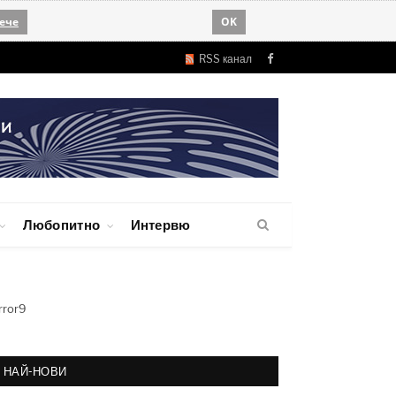
ече
OK
RSS канал
Facebook
Любопитно
Интервю
rror9
НАЙ-НОВИ