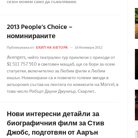
сезон можем само да съжаляваме.
2013 People's Choice –
номинираните
Публикувана от:
ЕКИП НА АВТОРА
16 Ноември 2012
Avengers, чийто театрален тур приключи с приходи от
$1 511 757 910 в световен мащаб, ще се бори за осем
статуетки, включително за Любим филм и Любим
екшън. Номинирани са и повечето големи звезди в
актьорския състав на лентата по комиксите на Marvel, в
това число Робърт Дауни Джуниър, Скарлет..
Нови интересни детайли за
биографичния филм за Стив
Джобс, подготвян от Аарън