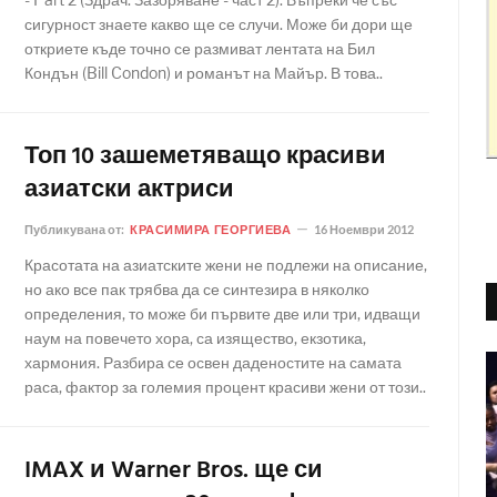
сигурност знаете какво ще се случи. Може би дори ще
откриете къде точно се размиват лентата на Бил
Кондън (Bill Condon) и романът на Майър. В това..
Топ 10 зашеметяващо красиви
азиатски актриси
Публикувана от:
КРАСИМИРА ГЕОРГИЕВА
16 Ноември 2012
Красотата на азиатските жени не подлежи на описание,
но ако все пак трябва да се синтезира в няколко
определения, то може би първите две или три, идващи
наум на повечето хора, са изящество, екзотика,
хармония. Разбира се освен даденостите на самата
раса, фактор за големия процент красиви жени от този..
IMAX и Warner Bros. ще си