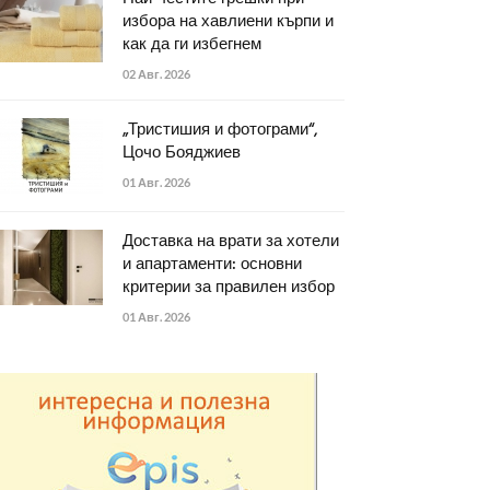
избора на хавлиени кърпи и
как да ги избегнем
02 Авг. 2026
„Тристишия и фотограми“,
Цочо Бояджиев
01 Авг. 2026
Доставка на врати за хотели
и апартаменти: основни
критерии за правилен избор
01 Авг. 2026