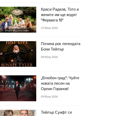
Краси Радков, Тото и
жените им ще водят
"Фермата 10"
27 Юли 2026
Почина рок легендата
Бони Тейлър
09 Юли 2026
„Влюбен град“: Чуйте
новата песен на
Орлин Горанов!
09 Юли 2026
Тейлър Суифт се