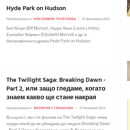
Hyde Park on Hudson
Публикувана от:
КРАСИМИРА ГЕОРГИЕВА
02 Декември 2012
Бил Мъри (Bill Murray), Лаура Лини (Laura Linney),
Елизабет Марвел (Elizabeth Marvel) и др. в
биографичната драма Hyde Park on Hudson.
The Twilight Saga: Breaking Dawn -
Part 2, или защо гледаме, когато
знаем какво ще стане накрая
Публикувана от:
ВАЛЕРИЯ СТЕФАНОВА
17 Ноември 2012
Всъщност, ако сте фенове на The Twilight Saga, няма
нужда някой да ви убеждава да гледате Breaking Dawn
- Part 2 (Здрач: Зазоряване - част 2). Въпреки че със