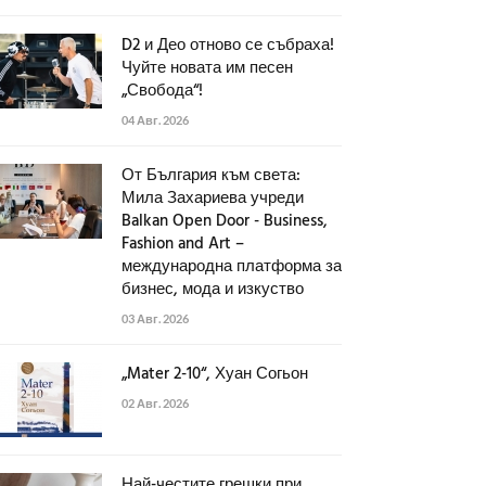
D2 и Део отново се събраха!
Чуйте новата им песен
„Свобода“!
04 Авг. 2026
От България към света:
Мила Захариева учреди
Balkan Open Door - Business,
Fashion and Art –
международна платформа за
бизнес, мода и изкуство
03 Авг. 2026
„Mater 2-10“, Хуан Согьон
02 Авг. 2026
Най-честите грешки при