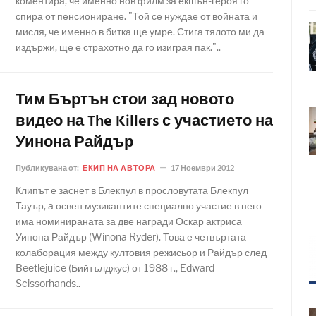
коментира, че именно нов филм за екшън-героя го
спира от пенсиониране. "Той се нуждае от войната и
мисля, че именно в битка ще умре. Стига тялото ми да
издържи, ще е страхотно да го изиграя пак."..
Тим Бъртън стои зад новото
видео на The Killers с участието на
Уинона Райдър
Публикувана от:
ЕКИП НА АВТОРА
17 Ноември 2012
Клипът е заснет в Блекпул в прословутата Блекпул
Тауър, a освен музикантите специално участие в него
има номинираната за две награди Оскар актриса
Уинона Райдър (Winona Ryder). Това е четвъртата
колаборация между култовия режисьор и Райдър след
Beetlejuice (Бийтълджус) от 1988 г., Edward
Scissorhands..