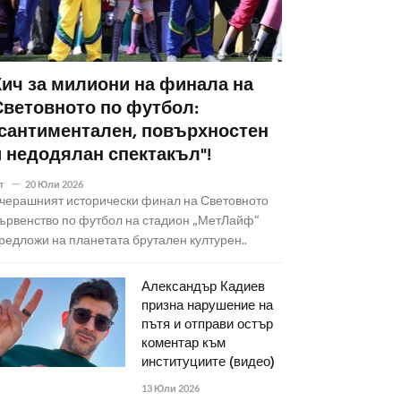
Кич за милиони на финала на
Световното по футбол:
"сантиментален, повърхностен
и недодялан спектакъл"!
т
20 Юли 2026
черашният исторически финал на Световното
ървенство по футбол на стадион „МетЛайф“
редложи на планетата брутален културен..
Александър Кадиев
призна нарушение на
пътя и отправи остър
коментар към
институциите (видео)
13 Юли 2026