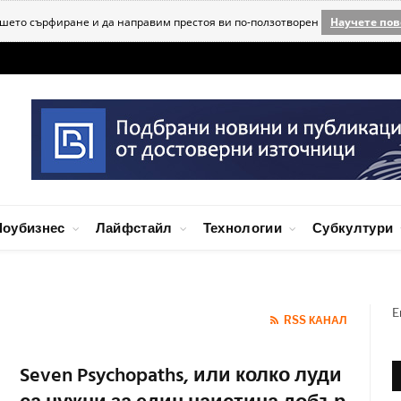
ашето сърфиране и да направим престоя ви по-ползотворен
Научете пов
оубизнес
Лайфстайл
Технологии
Субкултури
E
RSS КАНАЛ
Seven Psychopaths, или колко луди