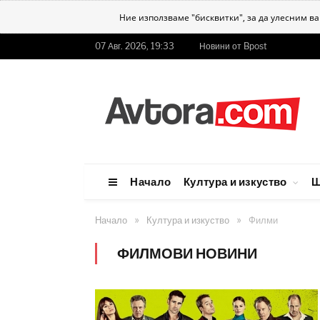
Ние използваме "бисквитки", за да улесним в
07 Авг. 2026, 19:33
Новини от Bpost
Начало
Култура и изкуство
Ш
»
»
Начало
Култура и изкуство
Филми
ФИЛМОВИ НОВИНИ