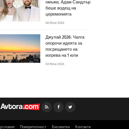
омъжи, Адам Сандлър
беше водещ на
церемонията
06 Юли 2026
Джулай 2026: Чалга
опорочи идеята за
посрещането на
изгрева на 1 юли
02 Юли 2026
Facebook
Twitter
условия
Поверителност
Бисквитки
Контакти