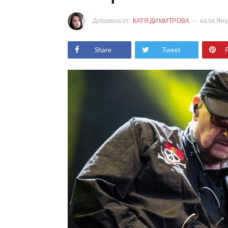
Добавена от:
КАТЯ ДИМИТРОВА
на
06 Яну
Share
Tweet
P