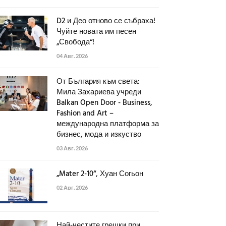
D2 и Део отново се събраха!
Чуйте новата им песен
„Свобода“!
04 Авг. 2026
От България към света:
Мила Захариева учреди
Balkan Open Door - Business,
Fashion and Art –
международна платформа за
бизнес, мода и изкуство
03 Авг. 2026
„Mater 2-10“, Хуан Согьон
02 Авг. 2026
Най-честите грешки при