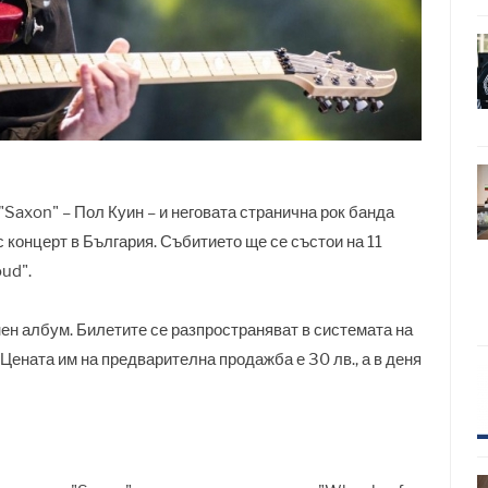
"Saxon" – Пол Куин – и неговата странична рок банда
с концерт в България. Събитието ще се състои на 11
oud".
н албум. Билетите се разпространяват в системата на
 Цената им на предварителна продажба е 30 лв., а в деня