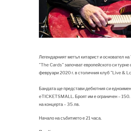
Легендарният метъл китарист и основател на 
"The Cards" започват европейското си турне 
февруари 2020 г. в столичния клуб "Live & L
Бандата ще представи дебютния си едноимене
eTICKETSMALL.
Броят им е ограничен – 150.
на концерта – 35 лв.
Начало на събитието е
21
часа.