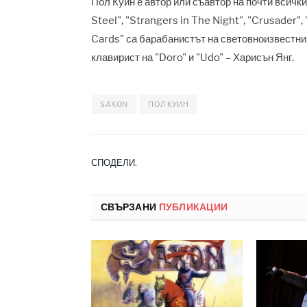
Пол Куин
е автор или съавтор на почти всичк
Steel", "Strangers in The Night", "Crusader",
Cards" са барабанистът на световноизвестни
клавирист на "Doro" и "Udo" – Харисън Янг.
SAXON
ПОЛ КУИН
СПОДЕЛИ.
СВЪРЗАНИ
ПУБЛИКАЦИИ