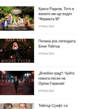
Краси Радков, Тото и
жените им ще водят
"Фермата 10"
27 Юли 2026
Почина рок легендата
Бони Тейлър
09 Юли 2026
„Влюбен град“: Чуйте
новата песен на
Орлин Горанов!
09 Юли 2026
Тейлър Суифт се