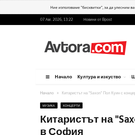
Ние използваме "бисквитки", за да улесним в
07 Авг. 2026, 13:22
Новини от Bpost
Начало
Култура и изкуство
Ш
»
Начало
Китаристът на "Saxon" Пол Куин с конц
МУЗИКА
КОНЦЕРТИ
Китаристът на "Sax
в София