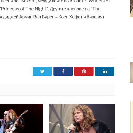
и песни на "Saxon"
, между които и хитовете "Wheels of
 "Princess of The Night". Другите членовe на "The
я диджей Армин Ван Бурен – Коен Хефст и бившият
Twitter
Facebook
Pinterest
LinkedIn