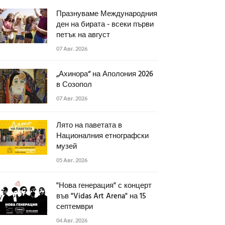
Празнуваме Международния
ден на бирата - всеки първи
петък на август
07 Авг. 2026
„Ахинора“ на Аполония 2026
в Созопол
07 Авг. 2026
Лято на паветата в
Националния етнографски
музей
05 Авг. 2026
"Нова генерация" с концерт
във "Vidas Art Arena" на 15
септември
04 Авг. 2026