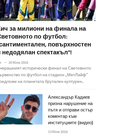
Кич за милиони на финала на
Световното по футбол:
"сантиментален, повърхностен
и недодялан спектакъл"!
т
20 Юли 2026
черашният исторически финал на Световното
ървенство по футбол на стадион „МетЛайф“
редложи на планетата брутален културен..
Александър Кадиев
призна нарушение на
пътя и отправи остър
коментар към
институциите (видео)
13 Юли 2026