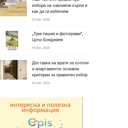
избора на хавлиени кърпи и
как да ги избегнем
02 Авг. 2026
„Тристишия и фотограми“,
Цочо Бояджиев
01 Авг. 2026
Доставка на врати за хотели
и апартаменти: основни
критерии за правилен избор
01 Авг. 2026