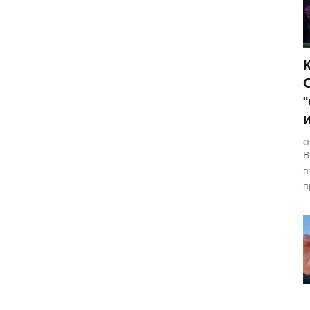
О
В
п
п