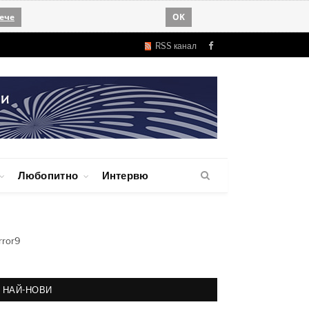
ече
OK
RSS канал
Facebook
Любопитно
Интервю
rror9
НАЙ-НОВИ