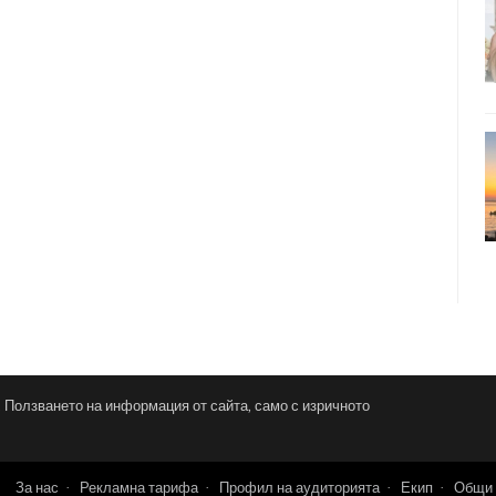
и. Ползването на информация от сайта, само с изричното
За нас
Рекламна тарифа
Профил на аудиторията
Екип
Общи 