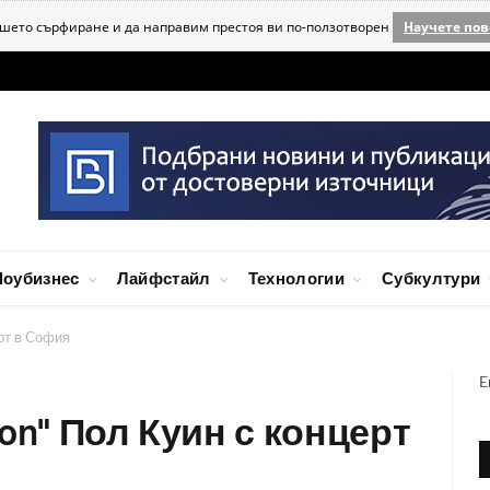
ашето сърфиране и да направим престоя ви по-ползотворен
Научете пов
оубизнес
Лайфстайл
Технологии
Субкултури
ерт в София
E
on" Пол Куин с концерт