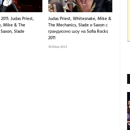
2011: Judas Priest,
Judas Priest, Whitesnake, Mike &
, Mike & The
The Mechanics, Slade и Saxon с
 Saxon, Slade
грандиозно шоу на Sofia Rocks
2011
30 Юни 2011