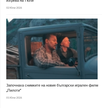
изгрева на 1 юли
02 Юли 2026
Започнаха снимките на новия български игрален филм
„Пилоти“
01 Юли 2026