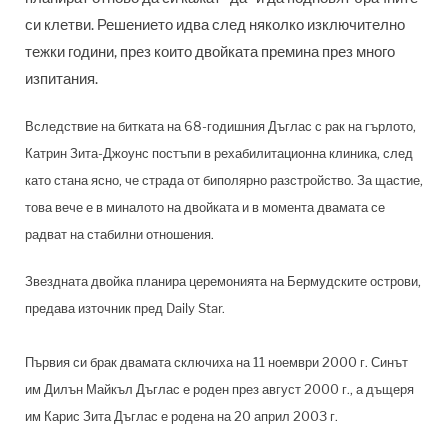
си клетви. Решението идва след няколко изключително
тежки години, през които двойката премина през много
изпитания.
Вследствие на битката на 68-годишния Дъглас с рак на гърлото,
Катрин Зита-Джоунс постъпи в рехабилитационна клиника, след
като стана ясно, че страда от биполярно разстройство. За щастие,
това вече е в миналото на двойката и в момента двамата се
радват на стабилни отношения.
Звездната двойка планира церемонията на Бермудските острови,
предава източник пред Daily Star.
Първия си брак двамата сключиха на 11 ноември 2000 г. Синът
им Дилън Майкъл Дъглас е роден през август 2000 г., а дъщеря
им Карис Зита Дъглас е родена на 20 април 2003 г.