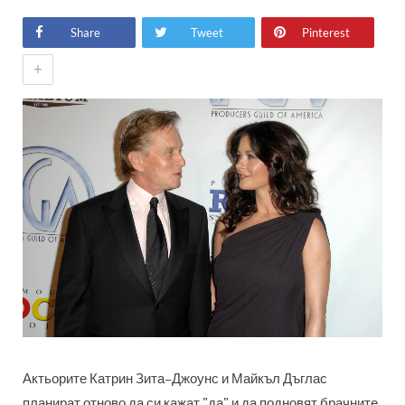
Share
Tweet
Pinterest
+
Актьорите Катрин Зита–Джоунс и Майкъл Дъглас
планират отново да си кажат "да" и да подновят брачните