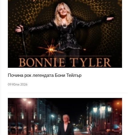
Почина рок легендата Бони Тейлър
09 Юли 2026