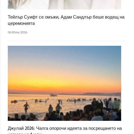
Тейлър Суифт се омъжи, Адам Сандлър беше водещ на
церемонията
06 Юли 2026
Джулай 2026: Чалга опорочи идеята за посрещането на