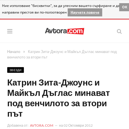
Ние използваме "бисквитки", за да улесним вашето сърфиране и да
OK
направим престоя ви по-ползотворен
Научете повече
»
Начало
Катрин Зита-Джоунс и Майкъл Дъглас минават под
венчилото за втори път
ЗВЕЗДИ
Катрин Зита-Джоунс и
Майкъл Дъглас минават
под венчилото за втори
път
Добавена от:
AVTORA.COM
на
02 Октомври 2012