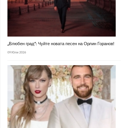
„Влюбен град“: Чуйте новата песен на Орлин Горанов!
09 Юли 2026