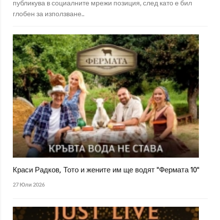
публикува в социалните мрежи позиция, след като е бил
глобен за използване..
Краси Радков, Тото и жените им ще водят "Фермата 10"
27 Юли 2026