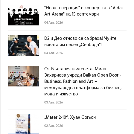
"Нова генерация" с концерт във "Vidas
Art Arena" на 15 септември
04 Авг. 2026
D2 и Део отново се събраха! Чуйте
новата им песен „Свобода“!
04 Авг. 2026
От България към света: Мила
Захариева учреди Balkan Open Door -
Business, Fashion and Art –
международна платформа за бизнес,
мода и изкуство
03 Авг. 2026
„Mater 2-10“, Хуан Согьон
02 Авг. 2026