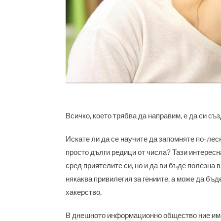
Всичко, което трябва да направим, е да си с
Искате ли да се научите да запомняте по-лес
просто дълги редици от числа? Тази интересн
сред приятелите си, но и да ви бъде полезна в
някаква привилегия за гениите, а може да бъд
хакерство.
В днешното информационно общество ние има