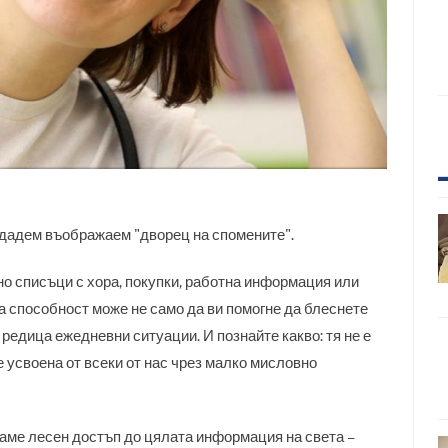
ъздадем въображаем "дворец на спомените".
но списъци с хора, покупки, работна информация или
а способност може не само да ви помогне да блеснете
 редица ежедневни ситуации. И познайте какво: тя не е
е усвоена от всеки от нас чрез малко мисловно
ме лесен достъп до цялата информация на света –