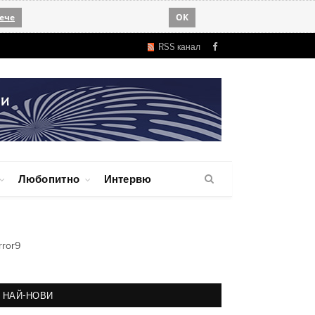
ече
OK
RSS канал
Facebook
Любопитно
Интервю
rror9
НАЙ-НОВИ