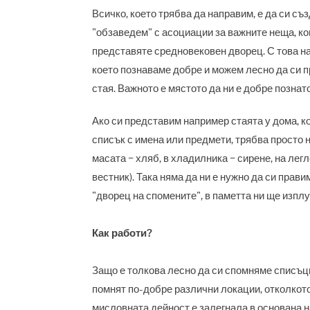
Всичко, което трябва да направим, е да си с
"обзаведем" с асоциации за важните неща, ко
представяте средновековен дворец. С това н
което познаваме добре и можем лесно да си п
стая. Важното е мястото да ни е добре познато
Ако си представим например стаята у дома, к
списък с имена или предмети, трябва просто н
масата − хляб, в хладилника − сирене, на легл
вестник). Така няма да ни е нужно да си прав
"дворец на спомените", в паметта ни ще изплу
Как работи?
Защо е толкова лесно да си спомняме списъци
помнят по-добре различни локации, отколкото
мисловната дейност е залегнала в основана 