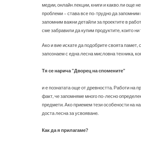
медии, онлайн лекции, книги и какво ли още не
проблеми – става все по-трудно да запомним 
запомним важни детайли за проектите в работ
сме забравили да купим продуктите, които ни 
Ако и вие искате да подобрите своята памет,
запознаем с една лесна мисловна техника, ко
Тя се нарича "Дворец на спомените"
и е познатата още от древността. Работи на 
факт, че запомняме много по-лесно определен
предмети. Ако приемем тези особености на на
доста лесна за усвояване.
Как да я прилагаме?