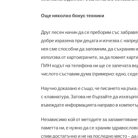
Още няколко бонус техники
Друг лесен начин да се преборим със забравяне
добре изразена при децата и изчезва с напред
нея сме способни да запомним, да съхраним и 
използва от картоиграчите, за да помнят карт
ПИН кодът на телефона ни ще се запечата вед
числото съставим дума (примерно: едно, седем,
Научно доказано е също, че писането на ръка
с клавиатура. Затова не бързайте да изхвърл
въвеждате информацията направо в компютъ
Независимо кой от методите за запаметяване 
паметта ни, е нужно да се храним здравослов
спим достатъчно и не на последно място – д