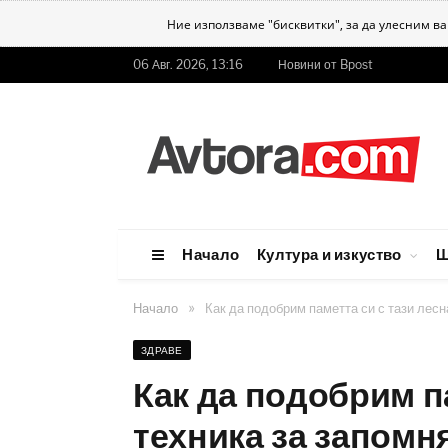
Ние използваме "бисквитки", за да улесним в
06 Авг. 2026, 13:16
Новини от Bpost
Начало
Култура и изкуство
Ш
»
Начало
Как да подобрим паметта си с тази лесн
ЗДРАВЕ
Как да подобрим п
техника за запомн