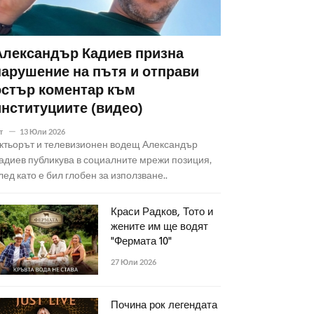
Александър Кадиев призна
нарушение на пътя и отправи
остър коментар към
институциите (видео)
т
13 Юли 2026
ктьорът и телевизионен водещ Александър
адиев публикува в социалните мрежи позиция,
лед като е бил глобен за използване..
Краси Радков, Тото и
жените им ще водят
"Фермата 10"
27 Юли 2026
Почина рок легендата