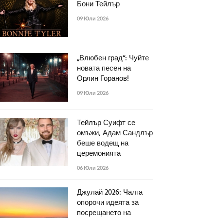
Бони Тейлър
09 Юли 2026
„Влюбен град“: Чуйте
новата песен на
Орлин Горанов!
09 Юли 2026
Тейлър Суифт се
омъжи, Адам Сандлър
беше водещ на
церемонията
06 Юли 2026
Джулай 2026: Чалга
опорочи идеята за
посрещането на