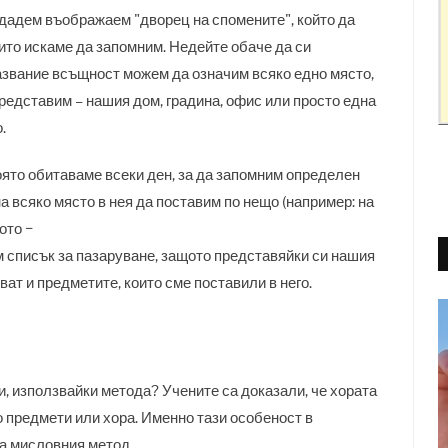
ъздадем въображаем "дворец на спомените", който да
ито искаме да запомним. Недейте обаче да си
азвание всъщност можем да означим всяко едно място,
редставим – нашия дом, градина, офис или просто една
.
оято обитаваме всеки ден, за да запомним определен
а всяко място в нея да поставим по нещо (например: на
ото −
им списък за пазаруване, защото представяйки си нашия
ват и предметите, които сме поставили в него.
, използвайки метода? Учените са доказали, че хората
 предмети или хора. Именно тази особеност в
на мисловния метод.