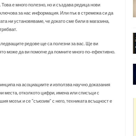
. Това е много полезно, но и създава редица нови
ключова за нас информация. Или пък в стремежа си да
ата ни установяваме, че докато сме били в магазина,
трябват.
 следващите редове ще са полезни за вас. Ще ви
ято може да ви помогне да помните много по-ефективно.
принципа на асоциациите и използва научно доказания
и места, отколкото цифри, имена или списъци с
шия мозък и се "съюзим" с него, техниката всъщност е