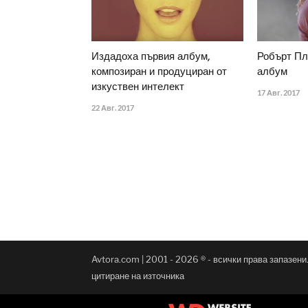
Издадоха първия албум,
Робърт Пл
композиран и продуциран от
албум
изкуствен интелект
17 Авг. 2017
22 Авг. 2017
Avtora.com | 2001 - 2026 ® - всички права запазен
цитиране на източника