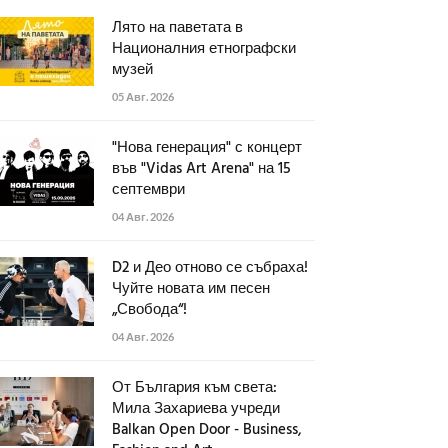
Лято на паветата в
Националния етнографски
музей
05 Авг. 2026
"Нова генерация" с концерт
във "Vidas Art Arena" на 15
септември
04 Авг. 2026
D2 и Део отново се събраха!
Чуйте новата им песен
„Свобода“!
04 Авг. 2026
От България към света:
Мила Захариева учреди
Balkan Open Door - Business,