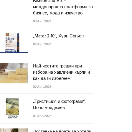
Fashion and Art –
международна платформа за
бизнес, мода и изкуство
03 Авг. 2026
„Mater 2-10“, Хуан Согьон
02 Авг. 2026
Най-честите грешки при
избора на хавлиени кърпи и
как да ги избегнем
02 Авг. 2026
„Тристишия и фотограми“,
Цочо Бояджиев
01 Авг. 2026
Доставка на врати за хотели