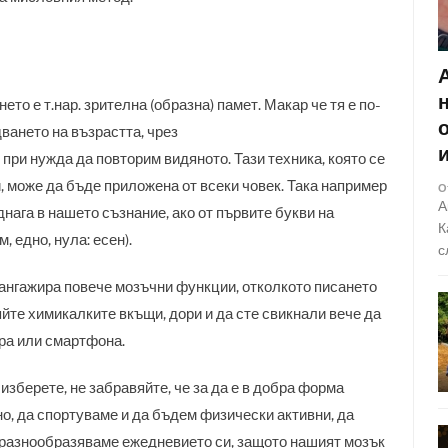
то е т.нар. зрителна (образна) памет. Макар че тя е по-
ването на възрастта, чрез
при нужда да повторим видяното. Тази техника, която се
и, може да бъде приложена от всеки човек. Така например
О
А
нага в нашето съзнание, ако от първите букви на
К
 едно, нула: есен).
с
 ангажира повече мозъчни функции, отколкото писането
яйте химикалките вкъщи, дори и да сте свикнали вече да
ра или смартфона.
изберете, не забравяйте, че за да е в добра форма
но, да спортуваме и да бъдем физически активни, да
а разнообразяваме ежедневието си, защото нашият мозък