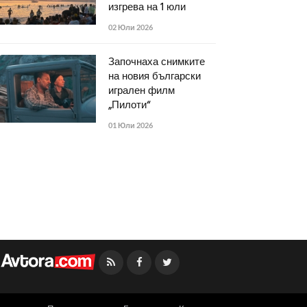
изгрева на 1 юли
02 Юли 2026
Започнаха снимките
на новия български
игрален филм
„Пилоти“
01 Юли 2026
Facebook
Twitter