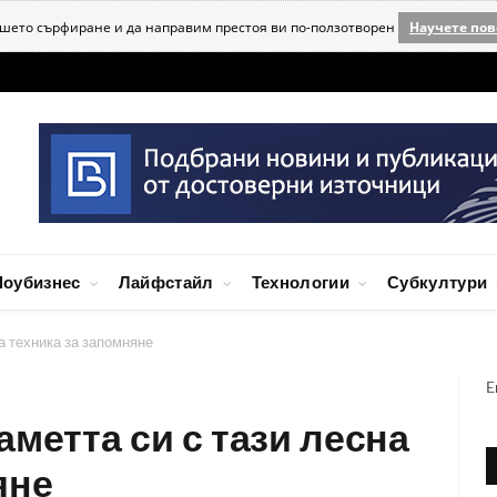
ашето сърфиране и да направим престоя ви по-ползотворен
Научете пов
оубизнес
Лайфстайл
Технологии
Субкултури
а техника за запомняне
E
аметта си с тази лесна
яне