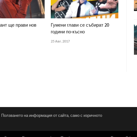
ант ще прави нов
Гумени глави се събират 20
години по-късно
25 Авг. 2017
и. Ползването на информация от сайта, само с изричното