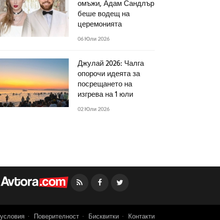
омъжи, Адам Сандлър
беше водещ на
церемонията
06 Юли 2026
Джулай 2026: Чалга
опорочи идеята за
посрещането на
изгрева на 1 юли
02 Юли 2026
Facebook
Twitter
условия
Поверителност
Бисквитки
Контакти