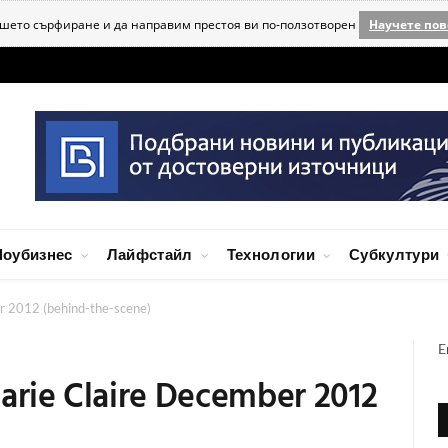
ашето сърфиране и да направим престоя ви по-ползотворен
Научете пов
оубизнес
Лайфстайл
Технологии
Субкултури
r 2012 (behind-the-scene)
E
Marie Claire December 2012