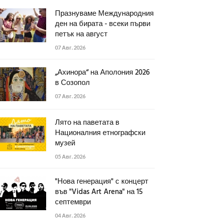
Празнуваме Международния
ден на бирата - всеки първи
петък на август
07 Авг. 2026
„Ахинора“ на Аполония 2026
в Созопол
07 Авг. 2026
Лято на паветата в
Националния етнографски
музей
05 Авг. 2026
"Нова генерация" с концерт
във "Vidas Art Arena" на 15
септември
04 Авг. 2026