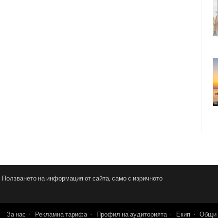
и. Ползването на информация от сайта, само с изричното
За нас
Рекламна тарифа
Профил на аудиторията
Екип
Общи 