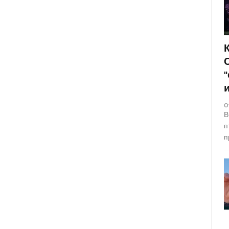
О
В
п
п