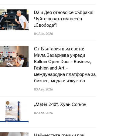
D2 и Део отново се събраха!
Чуйте новата им песен
„Свобода“!
04 Авг. 2026
От България към света:
Мила Захариева учреди
Balkan Open Door - Business,
Fashion and Art –
международна платформа за
бизнес, мода и изкуство
03 Авг. 2026
„Mater 2-10“, Хуан Согьон
02 Авг. 2026
Най-честите грешки при