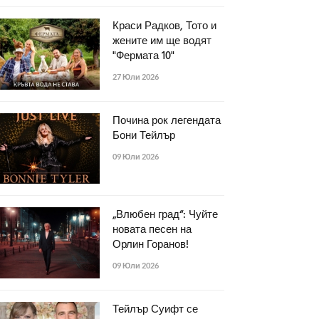
Краси Радков, Тото и
жените им ще водят
"Фермата 10"
27 Юли 2026
Почина рок легендата
Бони Тейлър
09 Юли 2026
„Влюбен град“: Чуйте
новата песен на
Орлин Горанов!
09 Юли 2026
Тейлър Суифт се