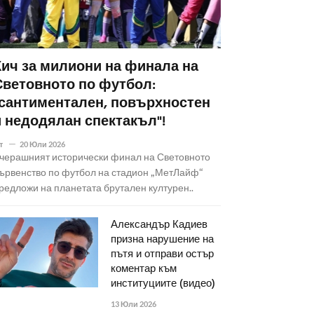
Кич за милиони на финала на
Световното по футбол:
"сантиментален, повърхностен
и недодялан спектакъл"!
т
20 Юли 2026
черашният исторически финал на Световното
ървенство по футбол на стадион „МетЛайф“
редложи на планетата брутален културен..
Александър Кадиев
призна нарушение на
пътя и отправи остър
коментар към
институциите (видео)
13 Юли 2026