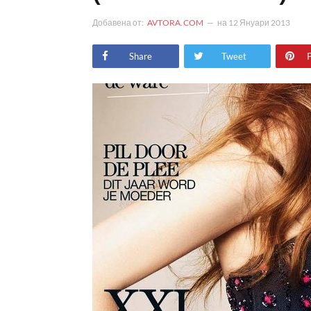
Добавена от:
AVTORA.COM
на
12 Януари 2013
Share
Tweet
P