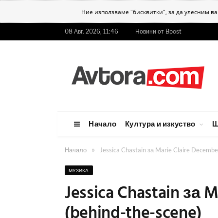
Ние използваме "бисквитки", за да улесним в
08 Авг. 2026, 11:46
Новини от Bpost
Начало
Култура и изкуство
Ш
»
Начало
Jessica Chastain за Marie Claire Decembe
МУЗИКА
Jessica Chastain за 
(behind-the-scene)