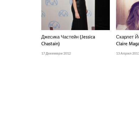
Джесика Частейн (Jessica
Скарлет Й
Chastain)
Claire Maga
17 Декември 2012
13 Април 201