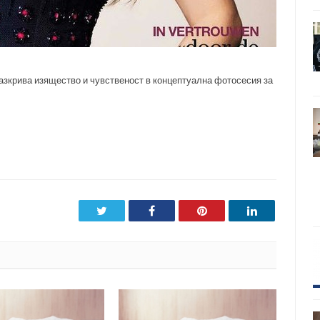
зкрива изящество и чувственост в концептуална фотосесия за
Twitter
Facebook
Pinterest
LinkedIn