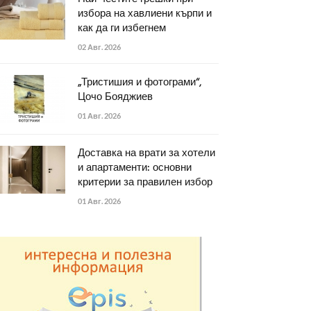
избора на хавлиени кърпи и
как да ги избегнем
02 Авг. 2026
„Тристишия и фотограми“,
Цочо Бояджиев
01 Авг. 2026
Доставка на врати за хотели
и апартаменти: основни
критерии за правилен избор
01 Авг. 2026