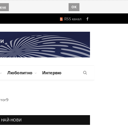
ече
OK
RSS канал
Facebook
Любопитно
Интервю
rror9
НАЙ-НОВИ