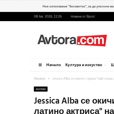
Ние използваме "бисквитки", за да улесним в
08 Авг. 2026, 12:26
Новини от Bpost
Начало
Култура и изкуство
Ш
»
Начало
Jessica Alba се окичи с приза "най-лоша 
ФИЛМИ
Jessica Alba се оки
латино актриса" на 