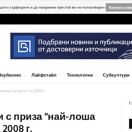
ашето сърфиране и да направим престоя ви по-ползотворен
Научете пов
оубизнес
Лайфстайл
Технологии
Субкултури
латино актриса" на 2008 г.
E
чи с приза "най-лоша
2008 г.