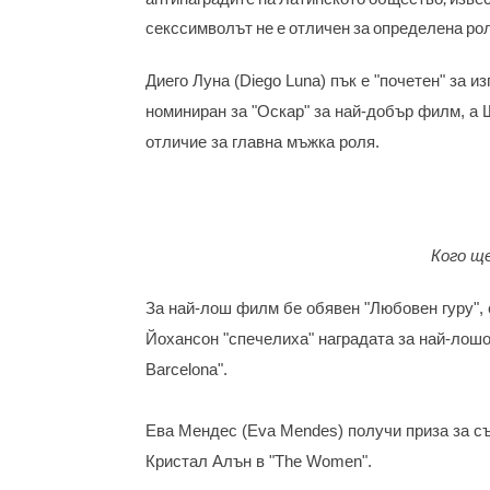
секссимволът не е отличен за определена роля
Диего Луна (Diego Luna) пък е "почетен" за и
номиниран за "Оскар" за най-добър филм, а
отличие за главна мъжка роля.
Кого ще
За най-лош филм бе обявен "Любовен гуру", 
Йохансон "спечелиха" наградата за най-лошо 
Barcelona".
Ева Мендес (Eva Mendes) получи приза за съ
Кристал Алън в "The Women".