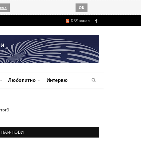
ече
OK
RSS канал
Facebook
Любопитно
Интервю
rror9
НАЙ-НОВИ