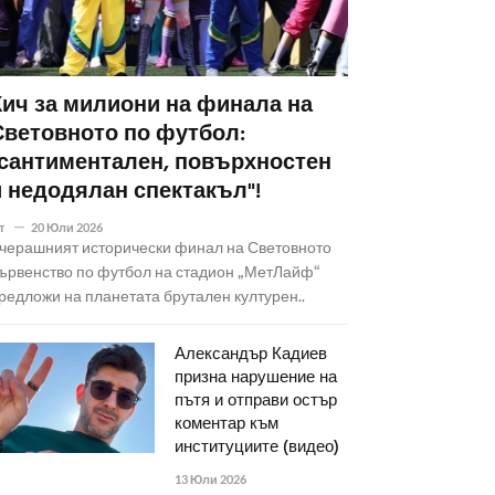
Кич за милиони на финала на
Световното по футбол:
"сантиментален, повърхностен
и недодялан спектакъл"!
т
20 Юли 2026
черашният исторически финал на Световното
ървенство по футбол на стадион „МетЛайф“
редложи на планетата брутален културен..
Александър Кадиев
призна нарушение на
пътя и отправи остър
коментар към
институциите (видео)
13 Юли 2026