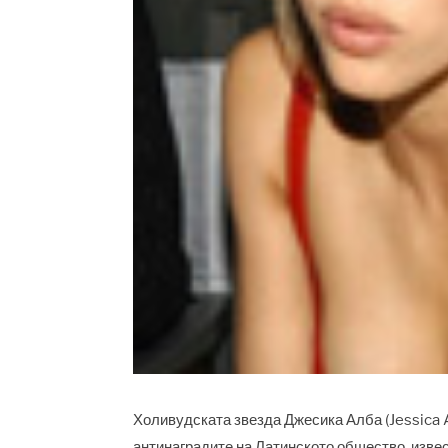
Холивудската звезда Джесика Алба (Jessica A
антинаградите на Латинското общество, извес