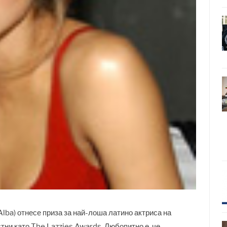
lba) отнесе приза за най-лоша латино актриса на
тни като The Lazzies Awards. Любопитно е, че