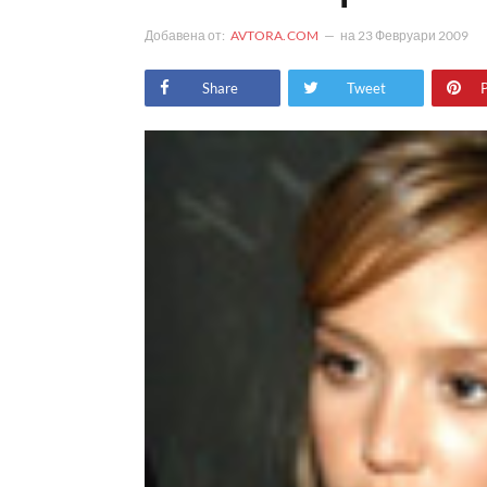
Добавена от:
AVTORA.COM
на
23 Февруари 2009
Share
Tweet
P