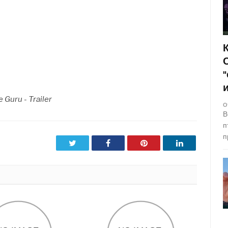
 Guru - Trailer
О
В
п
п
Twitter
Facebook
Pinterest
LinkedIn