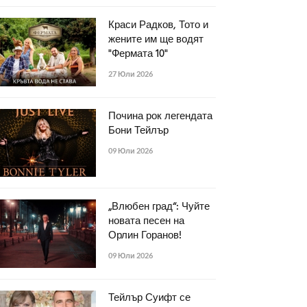
Краси Радков, Тото и
жените им ще водят
"Фермата 10"
27 Юли 2026
Почина рок легендата
Бони Тейлър
09 Юли 2026
„Влюбен град“: Чуйте
новата песен на
Орлин Горанов!
09 Юли 2026
Тейлър Суифт се