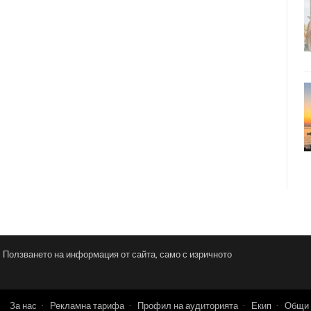
и. Ползването на информация от сайта, само с изричното
За нас
Рекламна тарифа
Профил на аудиторията
Екип
Общи 