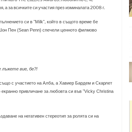
, а за всичките си участия през изминалата 2008 г.
зпълнението си в "Milk", който в същото време бе
 Шон Пен (Sean Penn) спечели ценното филмово
 лъжете вие, бе?!
също с участието на Алба, а Хавиер Бардем и Скарлет
екранно привличане за любовта си във "Vicky Christina
здаване на негативен стереотип за ролята си на