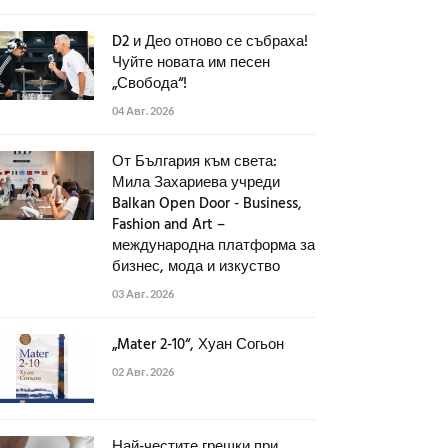
D2 и Део отново се събраха!
Чуйте новата им песен
„Свобода“!
04 Авг. 2026
От България към света:
Мила Захариева учреди
Balkan Open Door - Business,
Fashion and Art –
международна платформа за
бизнес, мода и изкуство
03 Авг. 2026
„Mater 2-10“, Хуан Согьон
02 Авг. 2026
Най-честите грешки при