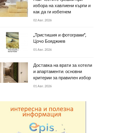
избора на хавлиени кърпи и
как да ги избегнем
02 Авг. 2026
„Тристишия и фотограми“,
Цочо Бояджиев
01 Авг. 2026
Доставка на врати за хотели
и апартаменти: основни
критерии за правилен избор
01 Авг. 2026