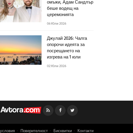
омъжи, Адам Сандлър
беше водещ на
церемонията
06 Юли 2026
Джулай 2026: Чалга
опорочи идеята за
посрещането на
изгрева на 1 юли
02 Юли 2026
Facebook
Twitter
условия
Поверителност
Бисквитки
Контакти