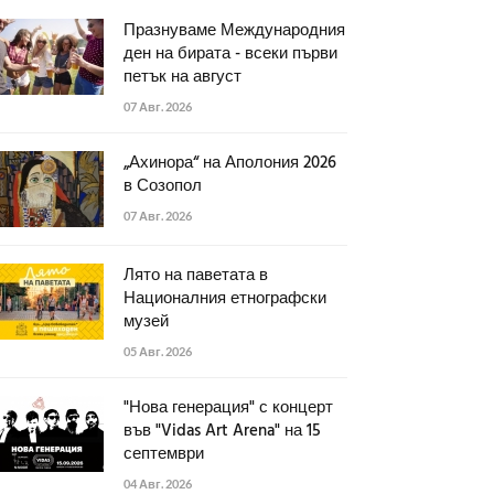
Празнуваме Международния
ден на бирата - всеки първи
петък на август
07 Авг. 2026
„Ахинора“ на Аполония 2026
в Созопол
07 Авг. 2026
Лято на паветата в
Националния етнографски
музей
05 Авг. 2026
"Нова генерация" с концерт
във "Vidas Art Arena" на 15
септември
04 Авг. 2026