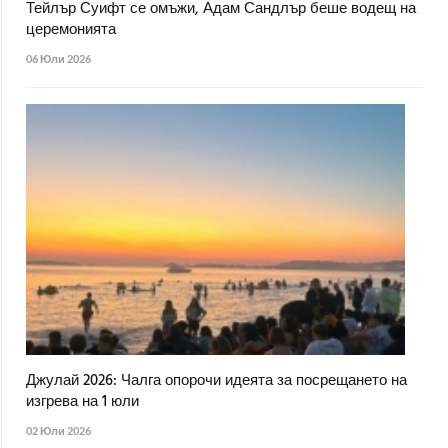
Тейлър Суифт се омъжи, Адам Сандлър беше водещ на
церемонията
06 Юли 2026
Джулай 2026: Чалга опорочи идеята за посрещането на
изгрева на 1 юли
02 Юли 2026