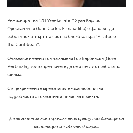
Режисьорът на "28 Weeks later" Хуан Карлос
Фреснадильо (Juan Carlos Fresnadillo) е фаворит да
работи по четвъртата част на блокбъстъра "Pirates of
the Caribbean".
Очаква се именно той да замени Гор Вербински (Gore
Verbinski), който предпочете да се оттегли от работа по
филма.
Същевременно в мрежата изтекоха любопитни
подробности от сюжетната линия на проекта.
Джак готов за нови приключения срещу подобаващата
мотивация от 56 млн. долара...