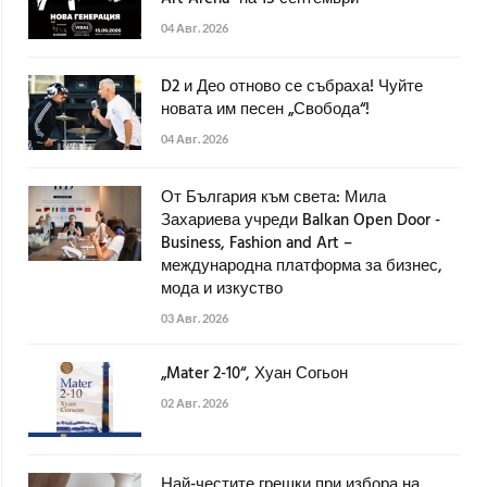
04 Авг. 2026
D2 и Део отново се събраха! Чуйте
новата им песен „Свобода“!
04 Авг. 2026
От България към света: Мила
Захариева учреди Balkan Open Door -
Business, Fashion and Art –
международна платформа за бизнес,
мода и изкуство
03 Авг. 2026
„Mater 2-10“, Хуан Согьон
02 Авг. 2026
Най-честите грешки при избора на