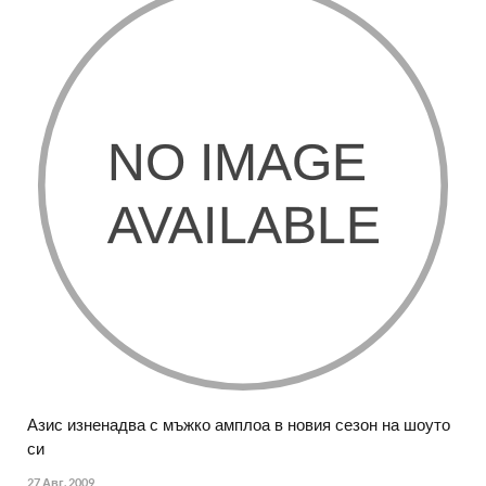
Азис изненадва с мъжко амплоа в новия сезон на шоуто
си
27 Авг. 2009