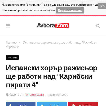
Ние използваме "бисквитки", за да улесним вашето сърфиране и да
OK
направим престоя ви по-ползотворен
Научете повече
»
Начало
Испански хорър режисьор ще работи над "Карибски
пирати 4"
ФИЛМИ
Испански хорър режисьор
ще работи над "Карибски
пирати 4"
Добавена от:
AVTORA.COM
на
26 Авг. 2009