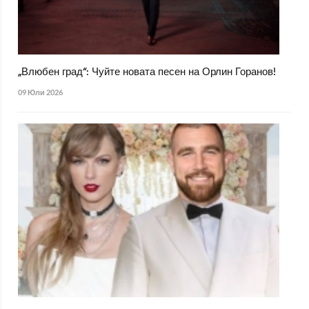
„Влюбен град“: Чуйте новата песен на Орлин Горанов!
09 Юли 2026