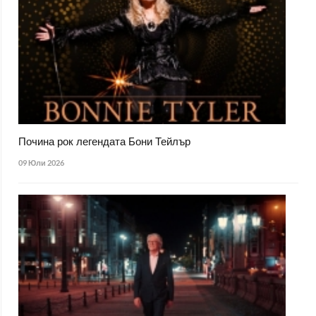
Почина рок легендата Бони Тейлър
09 Юли 2026