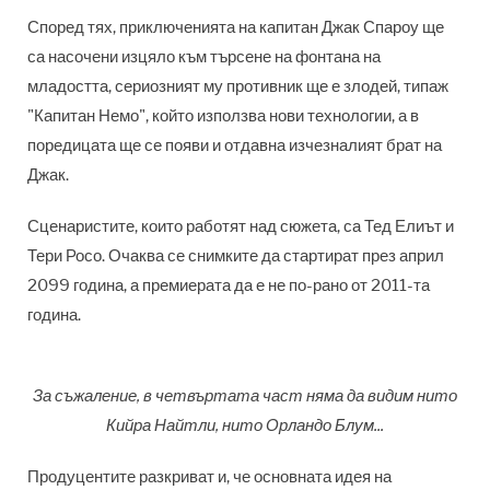
Според тях, приключенията на капитан Джак Спароу ще
са насочени изцяло към търсене на фонтана на
младостта, сериозният му противник ще е злодей, типаж
"Капитан Немо", който използва нови технологии, а в
поредицата ще се появи и отдавна изчезналият брат на
Джак.
Сценаристите, които работят над сюжета, са Тед Елиът и
Тери Росо. Очаква се снимките да стартират през април
2099 година, а премиерата да е не по-рано от 2011-та
година.
За съжаление, в четвъртата част няма да видим нито
Кийра Найтли, нито Орландо Блум...
Продуцентите разкриват и, че основната идея на