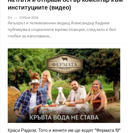
на пътя и отправи остър коментар към
институциите (видео)
От
13 Юли 2026
Актьорът и телевизионен водещ Александър Кадиев
публикува в социалните мрежи позиция, след като е бил
глобен за използване..
Краси Радков, Тото и жените им ще водят "Фермата 10"