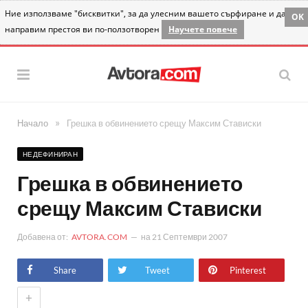
Ние използваме "бисквитки", за да улесним вашето сърфиране и да
OK
направим престоя ви по-ползотворен
Научете повече
»
Начало
Грешка в обвинението срещу Максим Стависки
НЕДЕФИНИРАН
Грешка в обвинението
срещу Максим Стависки
Добавена от:
AVTORA.COM
на
21 Септември 2007
Share
Tweet
Pinterest
+