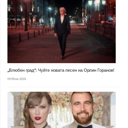
„Влюбен град“: Чуйте новата песен на Орлин Горанов!
09 Юли 2026