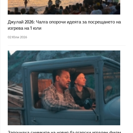
Джулай 2026: Чалга опорочи идеята за посрещането на
изгрева на 1 юли
02 Юли 2026
Започнаха снимките на новия български игрален филм