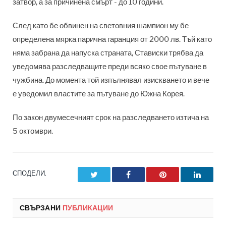
затвор, а за причинена смърт - до 10 години.
След като бе обвинен на световния шампион му бе
определена мярка парична гаранция от 2000 лв. Тъй като
няма забрана да напуска страната, Стависки трябва да
уведомява разследващите преди всяко свое пътуване в
чужбина. До момента той изпълнявал изискването и вече
е уведомил властите за пътуване до Южна Корея.
По закон двумесечният срок на разследването изтича на
5 октомври.
СПОДЕЛИ.
Twitter
Facebook
Pinterest
LinkedI
СВЪРЗАНИ
ПУБЛИКАЦИИ