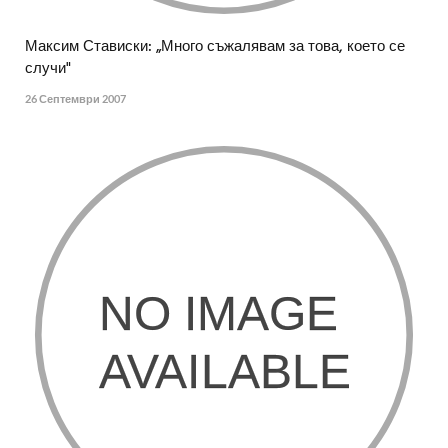
Максим Стависки: „Много съжалявам за това, което се
случи"
26 Септември 2007