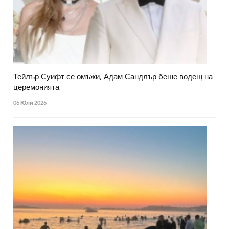
Тейлър Суифт се омъжи, Адам Сандлър беше водещ на
церемонията
06 Юли 2026