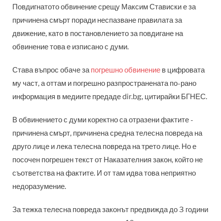
Повдигнатото обвинение срещу Максим Стависки е за
причинена смърт поради неспазване правилата за
движение, като в постановлението за повдигане на
обвинение това е изписано с думи.
Става въпрос обаче за
погрешно обвинение
в цифровата
му част, а оттам и погрешно разпространената по-рано
информация в медиите предаде dir.bg, цитирайки БГНЕС.
В обвинението с думи коректно са отразени фактите -
причинена смърт, причинена средна телесна повреда на
друго лице и лека телесна повреда на трето лице. Но е
посочен погрешен текст от Наказателния закон, който не
съответства на фактите. И от там идва това неприятно
недоразумение.
За тежка телесна повреда законът предвижда до 3 години