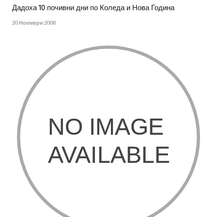
Дадоха 10 почивни дни по Коледа и Нова Година
20 Ноември 2008