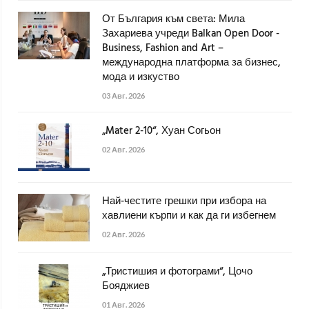
От България към света: Мила
Захариева учреди Balkan Open Door -
Business, Fashion and Art –
международна платформа за бизнес,
мода и изкуство
03 Авг. 2026
„Mater 2-10“, Хуан Согьон
02 Авг. 2026
Най-честите грешки при избора на
хавлиени кърпи и как да ги избегнем
02 Авг. 2026
„Тристишия и фотограми“, Цочо
Бояджиев
01 Авг. 2026