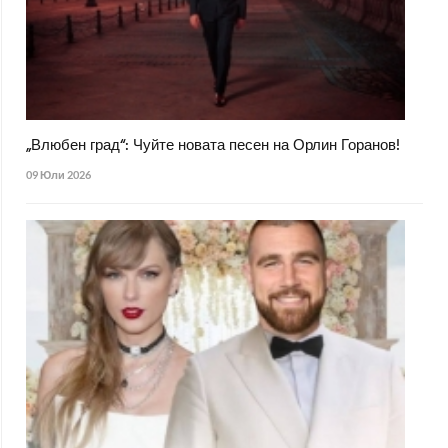
„Влюбен град“: Чуйте новата песен на Орлин Горанов!
09 Юли 2026