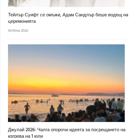
Тейлър Суифт се омъжи, Адам Сандлър беше водещ на
церемонията
06 Юли 2026
Джулай 2026: Чалга опорочи идеята за посрещането на
изгрева на 1 юли