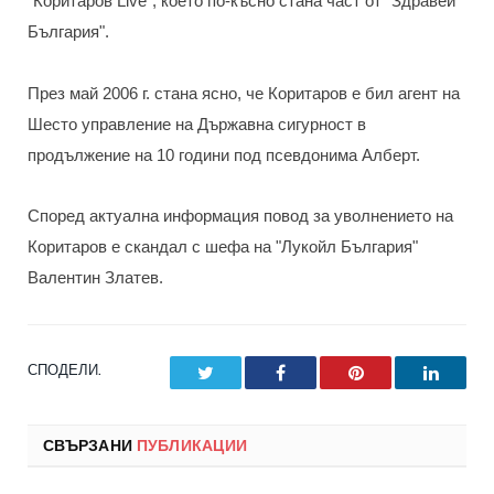
"Коритаров Live", което по-късно стана част от "Здравей
България".
През май 2006 г. стана ясно, че Коритаров е бил агент на
Шесто управление на Държавна сигурност в
продължение на 10 години под псевдонима Алберт.
Според актуална информация повод за уволнението на
Коритаров е скандал с шефа на "Лукойл България"
Валентин Златев.
СПОДЕЛИ.
Twitter
Facebook
Pinterest
LinkedI
СВЪРЗАНИ
ПУБЛИКАЦИИ