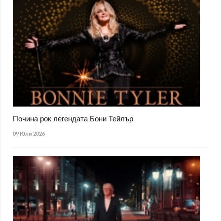
Почина рок легендата Бони Тейлър
09 Юли 2026