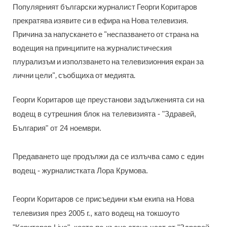
Популярният български журналист Георги Коритаров
прекратява изявите си в ефира на Нова телевизия.
Причина за напускането е "неспазването от страна на
водещия на принципите на журналистическия
плурализъм и използването на телевизионния екран за
лични цели", съобщиха от медията.
Георги Коритаров ще преустанови задълженията си на
водещ в сутрешния блок на телевизията - "Здравей,
България" от 24 ноември.
Предаването ще продължи да се излъчва само с един
водещ - журналистката Лора Крумова.
Георги Коритаров се присъедини към екипа на Нова
телевизия през 2005 г., като водещ на токшоуто