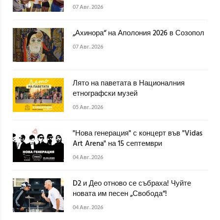
07 Авг. 2026
„Ахинора“ на Аполония 2026 в Созопол
07 Авг. 2026
Лято на паветата в Националния
етнографски музей
05 Авг. 2026
"Нова генерация" с концерт във "Vidas
Art Arena" на 15 септември
04 Авг. 2026
D2 и Део отново се събраха! Чуйте
новата им песен „Свобода“!
04 Авг. 2026