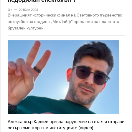
недодялан спектакъл"!
От
20 Юли 2026
Вчерашният исторически финал на Световното първенство
по футбол на стадион „МетЛайф“ предложи на планетата
брутален културен..
Александър Кадиев призна нарушение на пътя и отправи
остър коментар към институциите (видео)