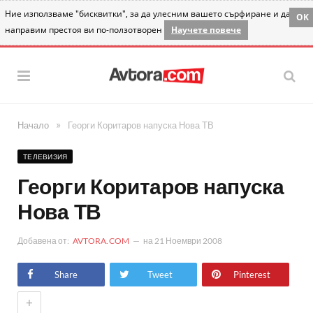
Ние използваме "бисквитки", за да улесним вашето сърфиране и да
OK
направим престоя ви по-ползотворен
Научете повече
»
Начало
Георги Коритаров напуска Нова ТВ
ТЕЛЕВИЗИЯ
Георги Коритаров напуска
Нова ТВ
Добавена от:
AVTORA.COM
на
21 Ноември 2008
Share
Tweet
Pinterest
+