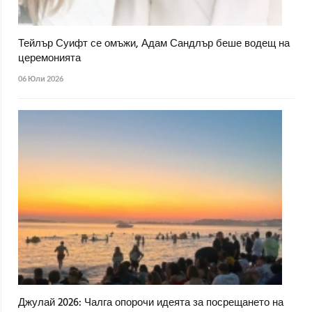
Тейлър Суифт се омъжи, Адам Сандлър беше водещ на
церемонията
06 Юли 2026
Джулай 2026: Чалга опорочи идеята за посрещането на