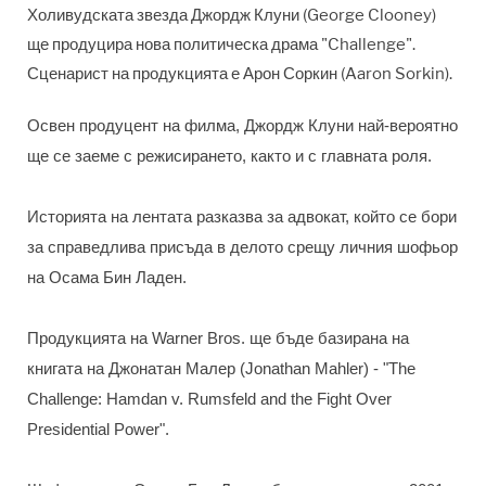
Холивудската звезда Джордж Клуни (George Clooney)
ще продуцира нова политическа драма "Challenge".
Сценарист на продукцията е Арон Соркин (Aaron Sorkin).
Освен продуцент на филма, Джордж Клуни най-вероятно
ще се заеме с режисирането, както и с главната роля.
Историята на лентата разказва за адвокат, който се бори
за справедлива присъда в делото срещу личния шофьор
на Осама Бин Ладен.
Продукцията на Warner Bros. ще бъде базирана на
книгата на Джонатан Малер (Jonathan Mahler) - "The
Challenge: Hamdan v. Rumsfeld and the Fight Over
Presidential Power".