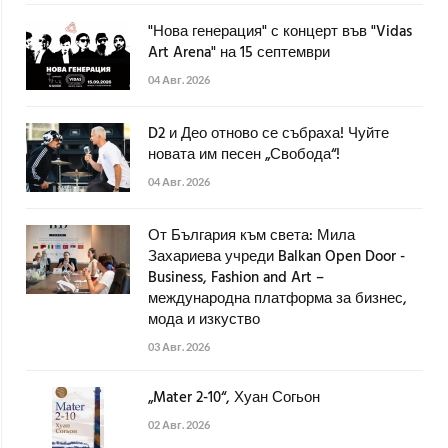
"Нова генерация" с концерт във "Vidas
Art Arena" на 15 септември
04 Авг. 2026
D2 и Део отново се събраха! Чуйте
новата им песен „Свобода“!
04 Авг. 2026
От България към света: Мила
Захариева учреди Balkan Open Door -
Business, Fashion and Art –
международна платформа за бизнес,
мода и изкуство
03 Авг. 2026
„Mater 2-10“, Хуан Согьон
02 Авг. 2026