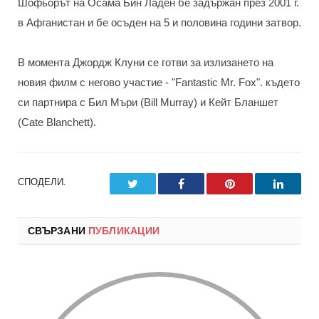
Шофьорът на Осама Бин Ладен бе задържан през 2001 г.
в Афганистан и бе осъден на 5 и половина години затвор.
В момента Джордж Клуни се готви за излизането на
новия филм с негово участие - "Fantastic Mr. Fox". където
си партнира с Бил Мъри (Bill Murray) и Кейт Бланшет
(Cate Blanchett).
СПОДЕЛИ.
Twitter
Facebook
Pinterest
LinkedI
СВЪРЗАНИ
ПУБЛИКАЦИИ