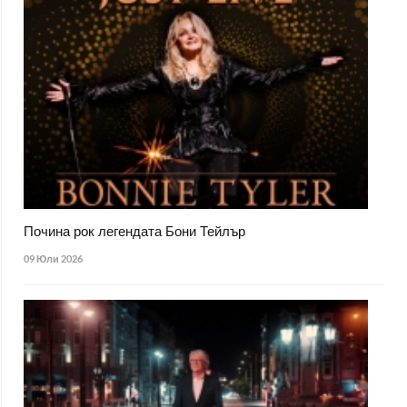
Почина рок легендата Бони Тейлър
09 Юли 2026