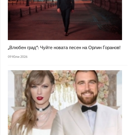
„Влюбен град“: Чуйте новата песен на Орлин Горанов!
09 Юли 2026