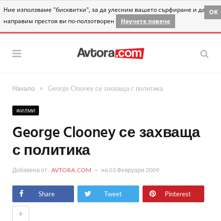
Ние използваме "бисквитки", за да улесним вашето сърфиране и да
OK
направим престоя ви по-ползотворен
Научете повече
»
Начало
George Clooney се захваща с политика
ФИЛМИ
George Clooney се захваща
с политика
Добавена от:
AVTORA.COM
на
03 Февруари 2009
Share
Tweet
Pinterest
+