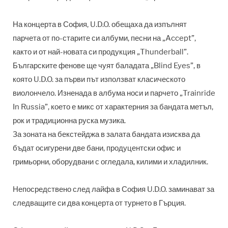
На концерта в София, U.D.O. обещаха да изпълнят
парчета от по-старите си албуми, песни на „Accept”,
както и от най-новата си продукция „Thunderball”.
Българските фенове ще чуят баладата „Blind Eyes”, в
която U.D.O. за първи път използват класическото
виолончело. Изненада в албума носи и парчето „Trainride
In Russia”, което е микс от характерния за бандата метъл,
рок и традиционна руска музика.
За зоната на бекстейджа в залата бандата изисква да
бъдат осигурени две бани, продуцентски офис и
гримьорни, оборудвани с огледала, килими и хладилник.
Непосредствено след лайфа в София U.D.O. заминават за
следващите си два концерта от турнето в Гърция.