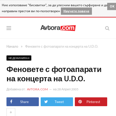
Ние използваме "бисквитки", за да улесним вашето сърфиране и да
OK
направим престоя ви по-ползотворен
Научете повече
»
Начало
Феновете с фотоапарати на концерта на U.D.O.
НЕДЕФИНИРАН
Феновете с фотоапарати
на концерта на U.D.O.
Добавена от:
AVTORA.COM
на
28 Април 2005
Share
Tweet
Pinterest
+