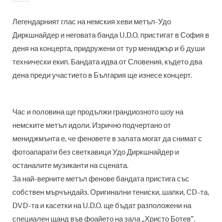
Легендарният глас на немския хеви метъл-Удо
Диркшнайдер и неговата банда U.D.O. пристигат в София в
деня на концерта, придружени от тур мениджър и 6 души
технически екип. Бандата идва от Словения, където два
дена преди участието в България ще изнесе концерт.
Час и половина ще продължи грандиозното шоу на
немските метъл идоли. Изрично подчертано от
мениджмънта е, че феновете в залата могат да снимат с
фотоапарати без светкавици Удо Диркшнайдер и
останалите музиканти на сцената.
За най-верните метъл фенове бандата пристига със
собствен мърчъндайз. Оригинални тениски, шапки, CD-та,
DVD-та и касетки на U.D.O. ще бъдат разположени на
специален щанд във фоайето на зала „Христо Ботев”.