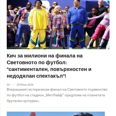
Кич за милиони на финала на
Световното по футбол:
"сантиментален, повърхностен и
недодялан спектакъл"!
От
20 Юли 2026
Вчерашният исторически финал на Световното първенство
по футбол на стадион „МетЛайф“ предложи на планетата
брутален културен..