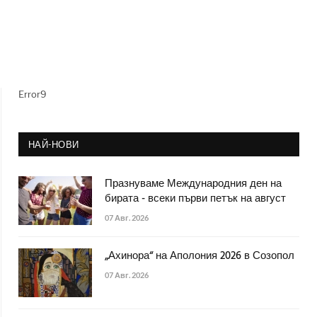
Error9
НАЙ-НОВИ
Празнуваме Международния ден на
бирата - всеки първи петък на август
07 Авг. 2026
„Ахинора“ на Аполония 2026 в Созопол
07 Авг. 2026