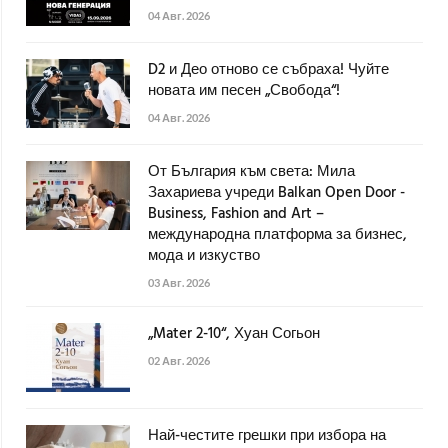
04 Авг. 2026
D2 и Део отново се събраха! Чуйте
новата им песен „Свобода“!
04 Авг. 2026
От България към света: Мила
Захариева учреди Balkan Open Door -
Business, Fashion and Art –
международна платформа за бизнес,
мода и изкуство
03 Авг. 2026
„Mater 2-10“, Хуан Согьон
02 Авг. 2026
Най-честите грешки при избора на