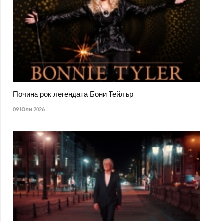
Почина рок легендата Бони Тейлър
09 Юли 2026