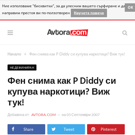
Ние използваме "бисквитки", за да улесним вашето сърфиране и да
OK
направим престоя ви по-ползотворен
Научете повече
»
Начало
Фен снима как P Diddy си купува наркотици? Виж тук!
НЕДЕФИНИРАН
Фен снима как P Diddy си
купува наркотици? Виж
тук!
Добавена от:
AVTORA.COM
на
05 Септември 2007
Share
Tweet
Pinterest