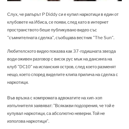
Слух, че рапърът P Diddy си е купил наркотици в един от
клубовете на Ибиса, се появи, след като в интернет
пространството беше публикувано видео със
"съмнителната сделка", съобщава вестник "The Sun".
Любителското видео показва как 37-годишната звезда
води оживен разговор с висок рус мъж на дансинга на
клуб "DC10" на испанския остров, след което разменят
нещо, което според виделите клипа прилича на сделка с
наркотици.
Във връзка с компромата адвокатите на хип-хоп
изпълнителя заявяват: "Всякакви подозрения, че той е
купувал наркотици, са абсолютно неверни. Той не
използва наркотици".