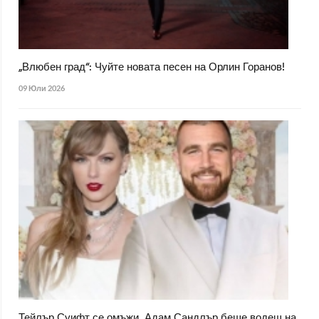
„Влюбен град“: Чуйте новата песен на Орлин Горанов!
09 Юли 2026
Тейлър Суифт се омъжи, Адам Сандлър беше водещ на