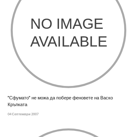
"Сфумато" не можа да побере феновете на Васко
Кръпката
04 Септември 2007