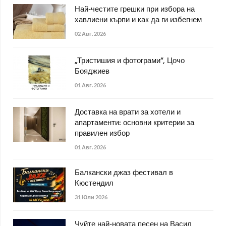
Най-честите грешки при избора на
хавлиени кърпи и как да ги избегнем
02 Авг. 2026
„Тристишия и фотограми“, Цочо
Бояджиев
01 Авг. 2026
Доставка на врати за хотели и
апартаменти: основни критерии за
правилен избор
01 Авг. 2026
Балкански джаз фестивал в
Кюстендил
31 Юли 2026
Чуйте най-новата песен на Васил