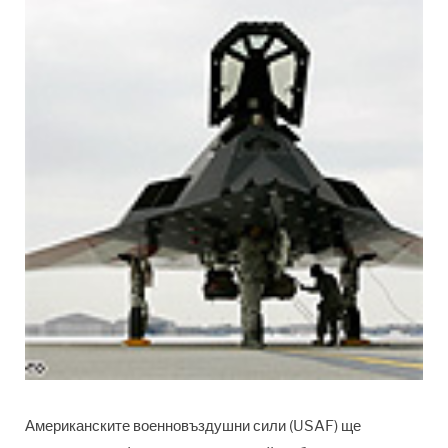
Американските военновъздушни сили (USAF) ще