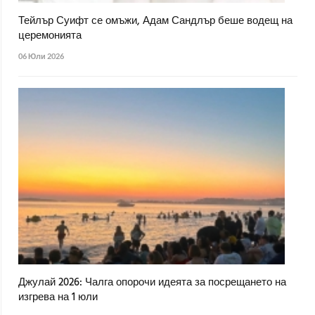
Тейлър Суифт се омъжи, Адам Сандлър беше водещ на
церемонията
06 Юли 2026
Джулай 2026: Чалга опорочи идеята за посрещането на
изгрева на 1 юли