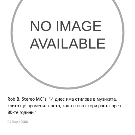
Rob B, Stereo MC`s: "И днес има стилове в музиката,
които ще променят света, както това стори рапът през
80-те години!"
09 Март 2008