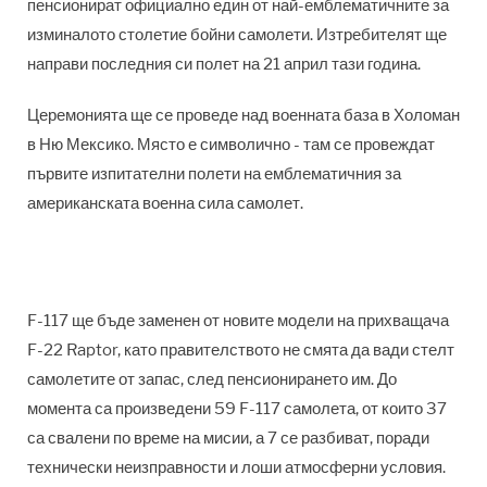
пенсионират официално един от най-емблематичните за
изминалото столетие бойни самолети. Изтребителят ще
направи последния си полет на 21 април тази година.
Церемонията ще се проведе над военната база в Холоман
в Ню Мексико. Място е символично - там се провеждат
първите изпитателни полети на емблематичния за
американската военна сила самолет.
F-117 ще бъде заменен от новите модели на прихващача
F-22 Raptor, като правителството не смята да вади стелт
самолетите от запас, след пенсионирането им. До
момента са произведени 59 F-117 самолета, от които 37
са свалени по време на мисии, а 7 се разбиват, поради
технически неизправности и лоши атмосферни условия.