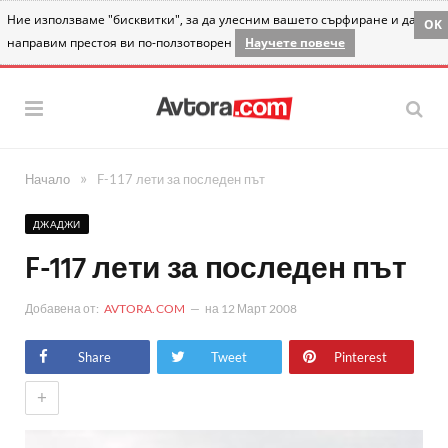
Ние използваме "бисквитки", за да улесним вашето сърфиране и да
OK
направим престоя ви по-ползотворен
Научете повече
»
Начало
F-117 лети за последен път
ДЖАДЖИ
F-117 лети за последен път
Добавена от:
AVTORA.COM
на
12 Март 2008
Share
Tweet
Pinterest
+