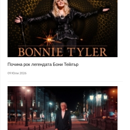
Почина рок легендата Бони Тейлър
09 Юли 2026