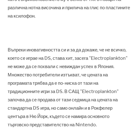
различна нотна височина и прилича на глис по пластините
на ксилофон.
Въпреки иновативността си и за да докаже, че не всичко,
което се играе на DS, става хит, засега "Electroplankton"
не може да се похвали с невиждан успех в Япония.
Множество потребители изтъкват, че цената на
програмата трябва да е по-ниска от тази на
традиционните игри за DS. В САЩ "Electroplankton"
започва да се продава от тази седмица на цената на
стандартна DS игра, но само онлайн и в Рокфелер
центъра в Ню Йорк, където се намира основното
търговско представителство на Nintendo.