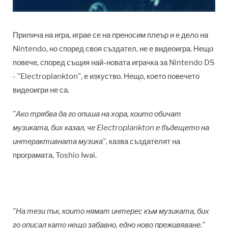
Прилича на игра, играе се на преносим плеър и е дело на
Nintendo, но според своя създател, не е видеоигра. Нещо
повече, според същия най-новата играчка за Nintendo DS
- "Electroplankton", е изкуство. Нещо, което повечето
видеоигри не са.
"Ако трябва да го опиша на хора, които обичат
музиката, бих казал, че Electroplankton е бъдещето на
интерактивната музика",
казва създателят на
програмата, Toshio Iwai.
"На тези пък, които нямат интерес към музиката, бих
го описал като нещо забавно, едно ново преживяване."