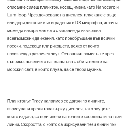
описание сияещ планктон, носещ имена като Nanocarp и
Lumiloop. Чрез докосване на дисплея, пляскане с ръце
или дори дихание във вградения в DS микрофон, играчът
може да накара малкото създание да извършва
всевъзможни движения, като преобръщане във всички
посоки, подскоци или рикошети, всяко от които
произвежда различен звук. Основният замисъл е чрез
съприкосновението на планктона с обитателите на
морския свят, в който плува, да се твори музика.
Планктонът Tracy например се движи по линиите,
изрисувани преди това върху дисплея, като звуците,
които издава, са подчинени на точните координати на тези
линии. Скоростта, с която са изрисувани тези линии пък