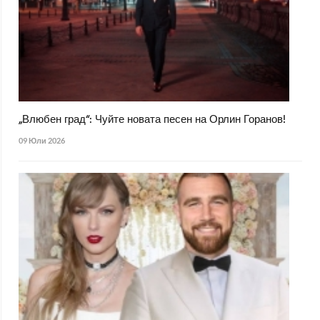
„Влюбен град“: Чуйте новата песен на Орлин Горанов!
09 Юли 2026