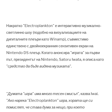
Накратко "Electroplankton" е интерактивно музикално-
светлинно шоу (подобно на визуализациите на
дигиталните плеъри като Winamp), съвместимо
единствено с двойноекранния сензитивен екран на
Nintendo DS плеър. Когато анонсира "играта" за първи
път, президентът на Nintendo, Satoru Iwata, я описа като
"средство да бъде видяна музиката".
"Думата "игра" има много тесен смисъл",
казва Iwai.
"Ако нарека "Electroplankton" игра, хората ще си
помислят, че става дума за нещо, при което