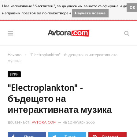
Ние използваме "бисквитки", за да улесним вашето сърфиране и да
OK
направим престоя ви по-ползотворен
Научете повече
»
Начало
"Electroplankton" - бъдещето на интерактивната
музика
ИГРИ
"Electroplankton" -
бъдещето на
интерактивната музика
Добавена от:
AVTORA.COM
на
12 Януари 2006