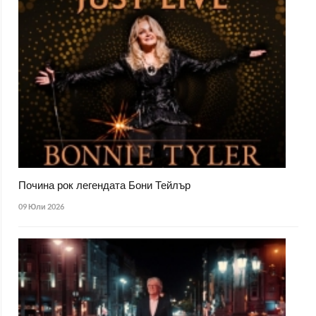
Почина рок легендата Бони Тейлър
09 Юли 2026