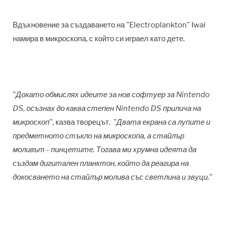
Вдъхновение за създаването на "Electroplankton" Iwai
намира в микроскопа, с който си играел като дете.
"Докато обмислях идеите за нов софтуер за Nintendo
DS, осъзнах до каква степен Nintendo DS прилича на
микроскоп"
, казва творецът.
"Двата екрана са лупите и
предметното стъкло на микроскопа, а стайлър
моливът - пинцетите. Тогава ми хрумна идеята да
създам дигитален планктон, който да реагира на
докосването на стайлър молива със светлина и звуци."