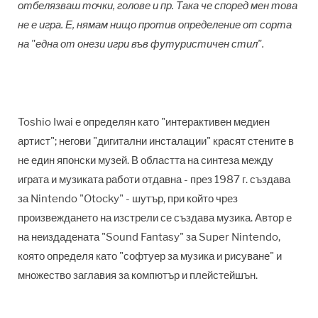
отбелязваш точки, голове и пр. Така че според мен това
не е игра. Е, нямам нищо против определение от сорта
на "една от онези игри във футуристичен стил".
Toshio Iwai е определян като "интерактивен медиен
артист"; негови "дигитални инсталации" красят стените в
не един японски музей. В областта на синтеза между
играта и музиката работи отдавна - през 1987 г. създава
за Nintendo "Otocky" - шутър, при който чрез
произвеждането на изстрели се създава музика. Автор е
на неиздадената "Sound Fantasy" за Super Nintendo,
която определя като "софтуер за музика и рисуване" и
множество заглавия за компютър и плейстейшън.