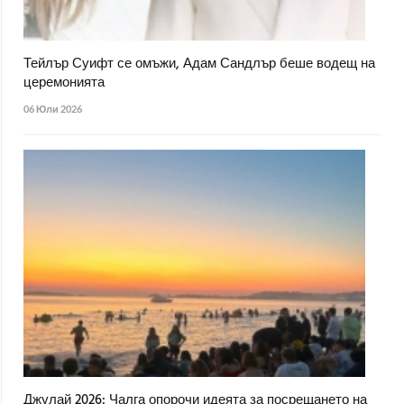
Тейлър Суифт се омъжи, Адам Сандлър беше водещ на
церемонията
06 Юли 2026
Джулай 2026: Чалга опорочи идеята за посрещането на