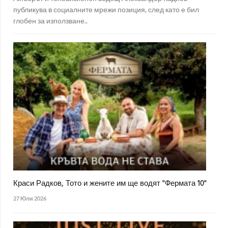
публикува в социалните мрежи позиция, след като е бил
глобен за използване..
Краси Радков, Тото и жените им ще водят "Фермата 10"
27 Юли 2026