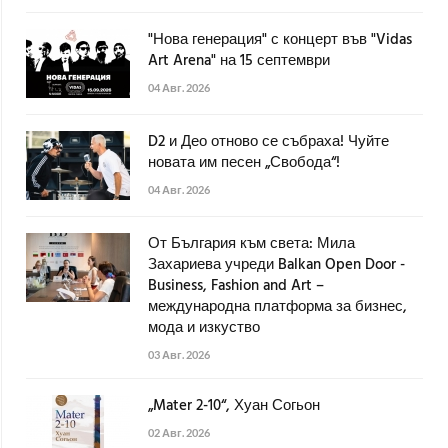
"Нова генерация" с концерт във "Vidas
Art Arena" на 15 септември
04 Авг. 2026
D2 и Део отново се събраха! Чуйте
новата им песен „Свобода“!
04 Авг. 2026
От България към света: Мила
Захариева учреди Balkan Open Door -
Business, Fashion and Art –
международна платформа за бизнес,
мода и изкуство
03 Авг. 2026
„Mater 2-10“, Хуан Согьон
02 Авг. 2026