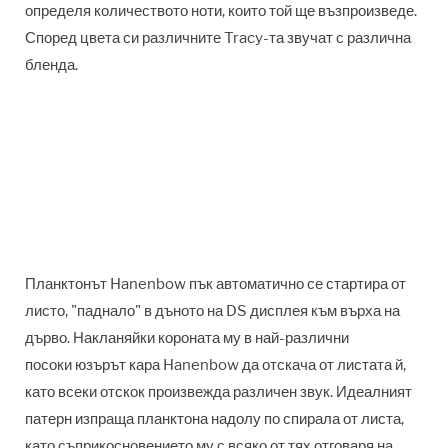
определя количеството ноти, които той ще възпроизведе.
Според цвета си различните Tracy-та звучат с различна
бленда.
Планктонът Hanenbow пък автоматично се стартира от
листо, "паднало" в дъното на DS дисплея към върха на
дърво. Накланяйки короната му в най-различни
посоки юзърът кара Hanenbow да отскача от листата й,
като всеки отскок произвежда различен звук. Идеалният
патерн изпраща планктона надолу по спирала от листа,
като съприкосновението му с всяко от тях отговаря на