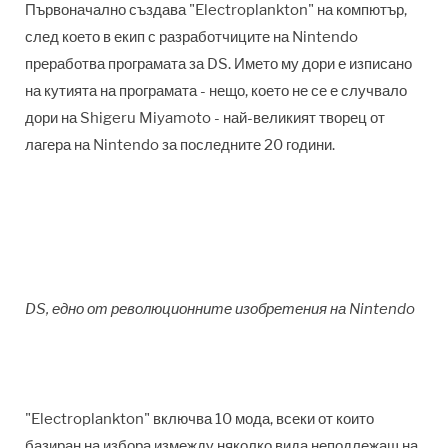
Първоначално създава "Electroplankton" на компютър,
след което в екип с разработчиците на Nintendo
преработва програмата за DS. Името му дори е изписано
на кутията на програмата - нещо, което не се е случвало
дори на Shigeru Miyamoto - най-великият творец от
лагера на Nintendo за последните 20 години.
DS, едно от революционните изобретения на Nintendo
"Electroplankton" включва 10 мода, всеки от които
базиран на избора измежду няколко вида неподлежащ на