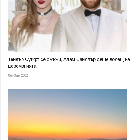
Тейлър Суифт се омъжи, Адам Сандлър беше водещ на
церемонията
06 Юли 2026