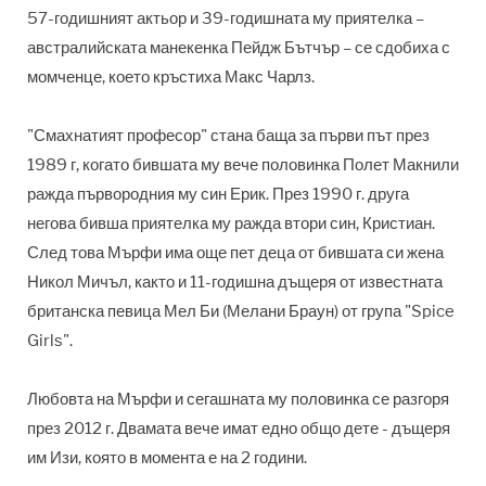
57-годишният актьор и 39-годишната му приятелка –
австралийската манекенка Пейдж Бътчър – се сдобиха с
момченце, което кръстиха Макс Чарлз.
"Смахнатият професор" стана баща за първи път през
1989 г, когато бившата му вече половинка Полет Макнили
ражда първородния му син Ерик. През 1990 г. друга
негова бивша приятелка му ражда втори син, Кристиан.
След това Мърфи има още пет деца от бившата си жена
Никол Мичъл, както и 11-годишна дъщеря от известната
британска певица Мел Би (Мелани Браун) от група "Spice
Girls".
Любовта на Мърфи и сегашната му половинка се разгоря
през 2012 г. Двамата вече имат едно общо дете - дъщеря
им Изи, която в момента е на 2 години.