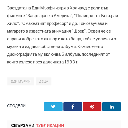
Звездата на Еди Мърфи изгря в Холивуд с роли във
филмите "Завръщане в Америка", "Полицаят от Бевърли
Хилс", "Смахнатият професор" и др. Той озвучава и
магарето в известната анимация "Шрек". Освен че се
справя добре като актьор и като баща, той се увлича и от
музика и издава собствени албуми. Към момента
дискографията му включва 5 албума, последният от
които излезе през далечната 1993 г.
ЕДИ МЪРФИ
ДЕЦА
СПОДЕЛИ.
Twitter
Facebook
Pinterest
LinkedI
СВЪРЗАНИ
ПУБЛИКАЦИИ