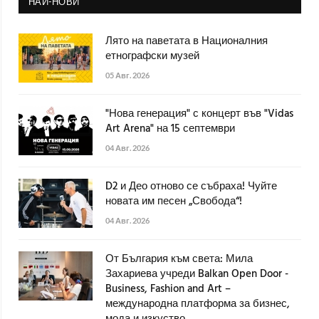
НАЙ-НОВИ
Лято на паветата в Националния
етнографски музей
05 Авг. 2026
"Нова генерация" с концерт във "Vidas
Art Arena" на 15 септември
04 Авг. 2026
D2 и Део отново се събраха! Чуйте
новата им песен „Свобода“!
04 Авг. 2026
От България към света: Мила
Захариева учреди Balkan Open Door -
Business, Fashion and Art –
международна платформа за бизнес,