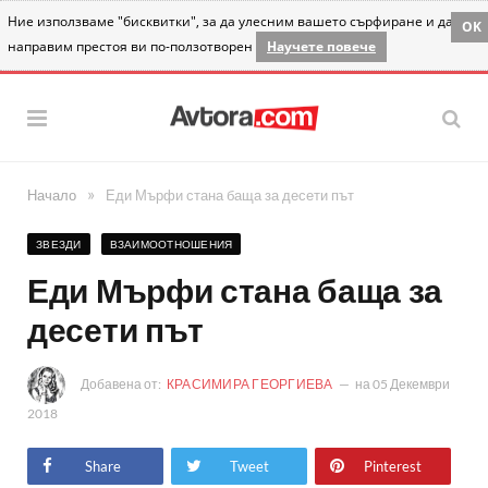
Ние използваме "бисквитки", за да улесним вашето сърфиране и да
OK
направим престоя ви по-ползотворен
Научете повече
»
Начало
Еди Мърфи стана баща за десети път
ЗВЕЗДИ
ВЗАИМООТНОШЕНИЯ
Еди Мърфи стана баща за
десети път
Добавена от:
КРАСИМИРА ГЕОРГИЕВА
на
05 Декември
2018
Share
Tweet
Pinterest