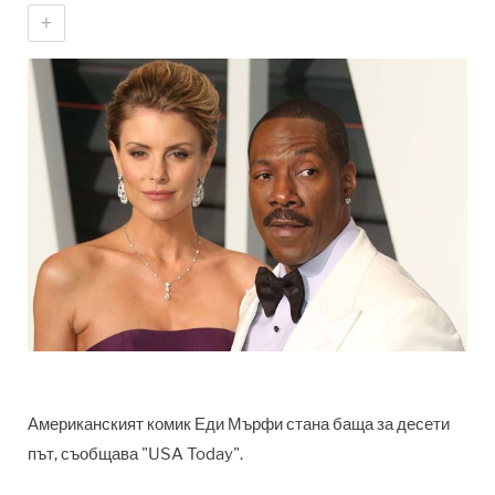
+
Американският комик Еди Мърфи стана баща за десети
път, съобщава
"USA Today".