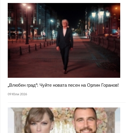
„Влюбен град“: Чуйте новата песен на Орлин Горанов!
09 Юли 2026