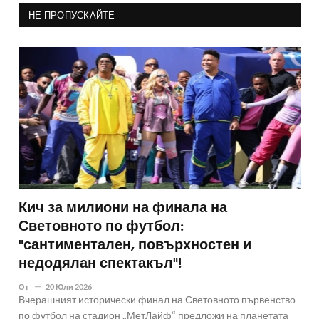
НЕ ПРОПУСКАЙТЕ
Кич за милиони на финала на
Световното по футбол:
"сантиментален, повърхностен и
недодялан спектакъл"!
От
20 Юли 2026
Вчерашният исторически финал на Световното първенство
по футбол на стадион „МетЛайф“ предложи на планетата