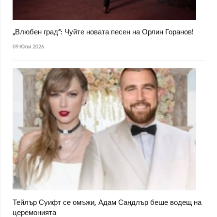
„Влюбен град“: Чуйте новата песен на Орлин Горанов!
09 Юли 2026
Тейлър Суифт се омъжи, Адам Сандлър беше водещ на
церемонията