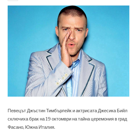
Певецът Джъстин Тимбърлейк и актрисата Джесика Бийл
сключиха брак на 19 октомври на тайна церемония в град
Фасано, Южна Италия.