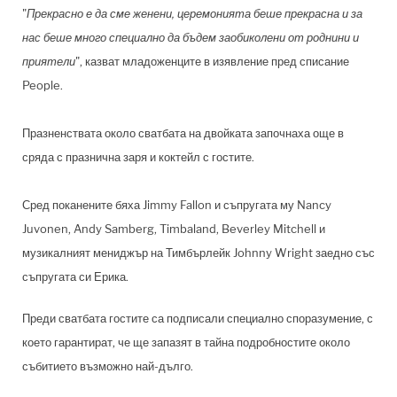
"
Прекрасно е да сме женени, церемонията беше прекрасна и за
нас беше много специално да бъдем заобиколени от роднини и
приятели
", казват младоженците в изявление пред списание
People.
Празненствата около сватбата на двойката започнаха още в
сряда с празнична заря и коктейл с гостите.
Сред поканените бяха Jimmy Fallon и съпругата му Nancy
Juvonen, Andy Samberg, Timbaland, Beverley Mitchell и
музикалният мениджър на Тимбърлейк Johnny Wright заедно със
съпругата си Ерика.
Преди сватбата гостите са подписали специално споразумение, с
което гарантират, че ще запазят в тайна подробностите около
събитието възможно най-дълго.