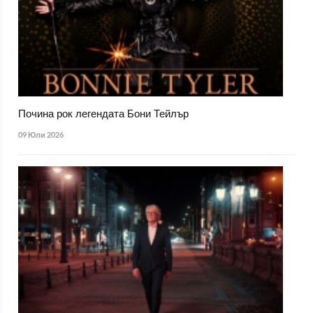
Почина рок легендата Бони Тейлър
09 Юли 2026