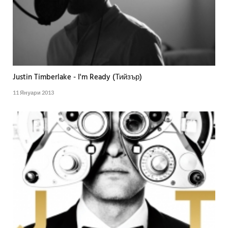
Justin Timberlake - I'm Ready (Тийзър)
11 Януари 2013