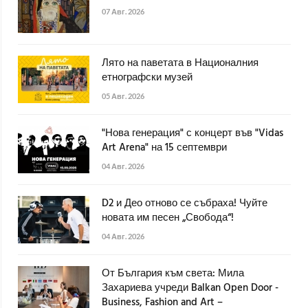
07 Авг. 2026
Лято на паветата в Националния
етнографски музей
05 Авг. 2026
"Нова генерация" с концерт във "Vidas
Art Arena" на 15 септември
04 Авг. 2026
D2 и Део отново се събраха! Чуйте
новата им песен „Свобода“!
04 Авг. 2026
От България към света: Мила
Захариева учреди Balkan Open Door -
Business, Fashion and Art –