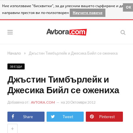
Ние използваме "бисквитки", за да улесним вашето сърфиране и да
OK
направим престоя ви по-ползотворен
Научете повече
»
Начало
Джъстин Тимбърлейк и Джесика Бийл се ожениха
ЗВЕЗДИ
Джъстин Тимбърлейк и
Джесика Бийл се ожениха
Добавена от:
AVTORA.COM
на
20 Октомври 2012
Share
Tweet
Pinterest
+