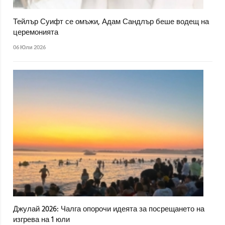
Тейлър Суифт се омъжи, Адам Сандлър беше водещ на
церемонията
06 Юли 2026
Джулай 2026: Чалга опорочи идеята за посрещането на
изгрева на 1 юли