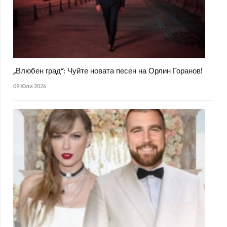
„Влюбен град“: Чуйте новата песен на Орлин Горанов!
09 Юли 2026