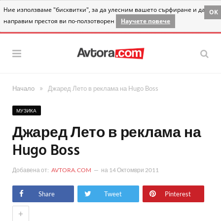
Ние използваме "бисквитки", за да улесним вашето сърфиране и да
OK
направим престоя ви по-ползотворен
Научете повече
»
Начало
Джаред Лето в реклама на Hugo Boss
МУЗИКА
Джаред Лето в реклама на
Hugo Boss
Добавена от:
AVTORA.COM
на
14 Октомври 2011
Share
Tweet
Pinterest
+