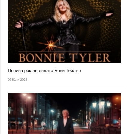
Почина рок легендата Бони Тейлър
09 Юли 2026