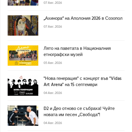
07 Авг. 2026
„Ахинора“ на Аполония 2026 в Созопол
07 Авг. 2026
Лято на паветата в Националния
етнографски музей
05 Авг. 2026
"Нова генерация" с концерт във "Vidas
Art Arena" на 15 септември
04 Авг. 2026
D2 и Део отново се събраха! Чуйте
новата им песен „Свобода“!
04 Авг. 2026