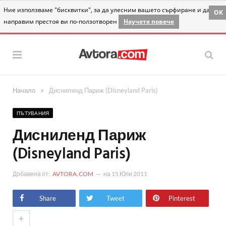
Ние използваме "бисквитки", за да улесним вашето сърфиране и да
OK
направим престоя ви по-ползотворен
Научете повече
»
Начало
Дисниленд Париж (Disneyland Paris)
ПЪТУВАНИЯ
Дисниленд Париж
(Disneyland Paris)
Добавена от:
AVTORA.COM
на
15 Юли 2011
Share
Tweet
Pinterest
+