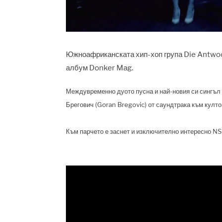
Южноафриканската хип-хоп група Die Antwoor
албум Donker Mag.
Междувременно дуото пусна и най-новия си сингъл - 
Брегович (Goran Bregovic) от саундтрака към култо
Към парчето е заснет и изключително интересно NS