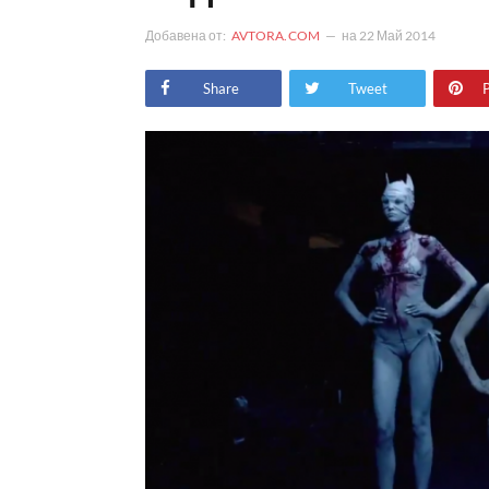
Добавена от:
AVTORA.COM
на
22 Май 2014
Share
Tweet
P