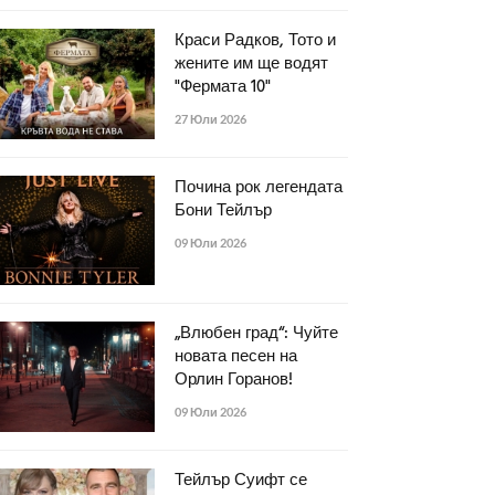
Краси Радков, Тото и
жените им ще водят
"Фермата 10"
27 Юли 2026
Почина рок легендата
Бони Тейлър
09 Юли 2026
„Влюбен град“: Чуйте
новата песен на
Орлин Горанов!
09 Юли 2026
Тейлър Суифт се