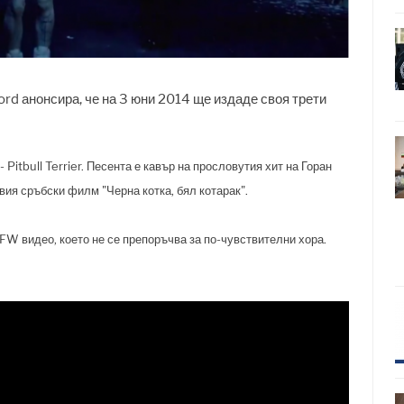
d анонсира, че на 3 юни 2014 ще издаде своя трети
Pitbull Terrier. Песента е кавър на прословутия хит на Горан
вия сръбски филм "Черна котка, бял котарак".
FW видео, което не се препоръчва за по-чувствителни хора.