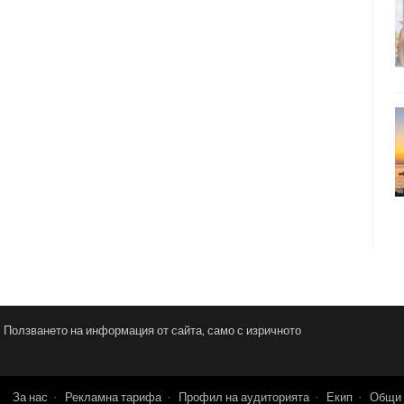
и. Ползването на информация от сайта, само с изричното
За нас
Рекламна тарифа
Профил на аудиторията
Екип
Общи 