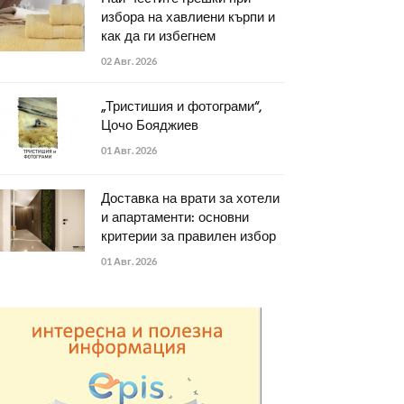
избора на хавлиени кърпи и
как да ги избегнем
02 Авг. 2026
„Тристишия и фотограми“,
Цочо Бояджиев
01 Авг. 2026
Доставка на врати за хотели
и апартаменти: основни
критерии за правилен избор
01 Авг. 2026