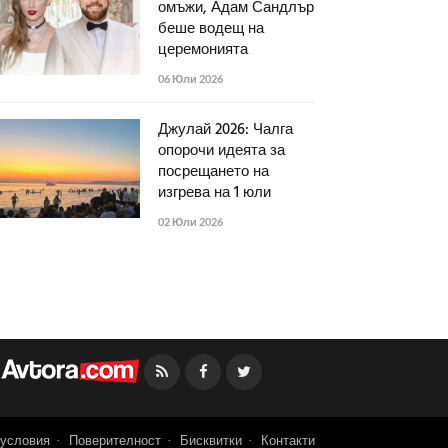
омъжи, Адам Сандлър
беше водещ на
церемонията
06 Юли 2026
Джулай 2026: Чалга
опорочи идеята за
посрещането на
изгрева на 1 юли
02 Юли 2026
Facebook
Twitter
условия
Поверителност
Бисквитки
Контакти