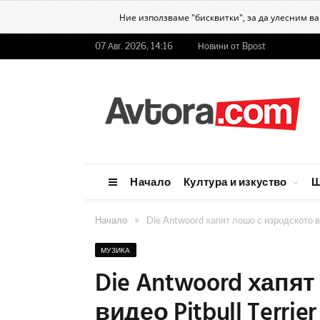
Ние използваме "бисквитки", за да улесним в
07 Авг. 2026, 14:16
Новини от Bpost
Начало
Култура и изкуство
Ш
»
Начало
Die Antwoord хапят лошо с изродското ви
МУЗИКА
Die Antwoord хапя
видео Pitbull Terrier