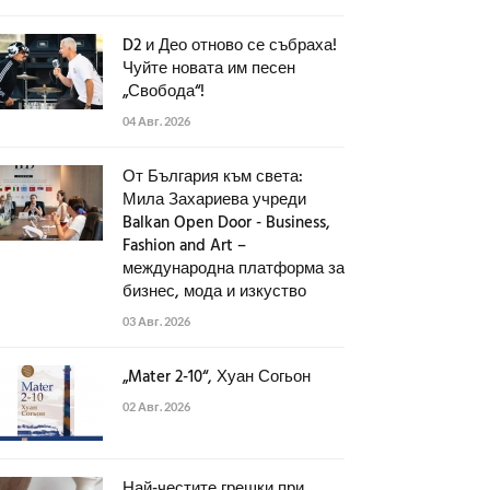
D2 и Део отново се събраха!
Чуйте новата им песен
„Свобода“!
04 Авг. 2026
От България към света:
Мила Захариева учреди
Balkan Open Door - Business,
Fashion and Art –
международна платформа за
бизнес, мода и изкуство
03 Авг. 2026
„Mater 2-10“, Хуан Согьон
02 Авг. 2026
Най-честите грешки при