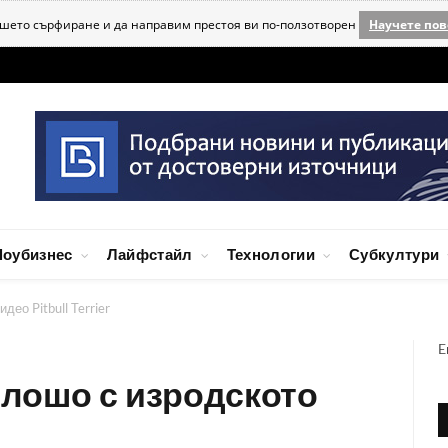
ашето сърфиране и да направим престоя ви по-ползотворен
Научете пов
оубизнес
Лайфстайл
Технологии
Субкултури
део Pitbull Terrier
E
т лошо с изродското