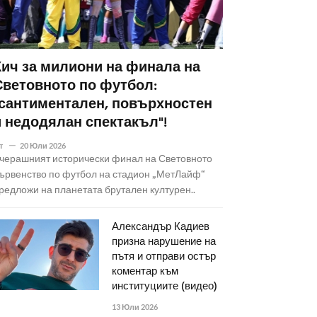
Кич за милиони на финала на
Световното по футбол:
"сантиментален, повърхностен
и недодялан спектакъл"!
т
20 Юли 2026
черашният исторически финал на Световното
ървенство по футбол на стадион „МетЛайф“
редложи на планетата брутален културен..
Александър Кадиев
призна нарушение на
пътя и отправи остър
коментар към
институциите (видео)
13 Юли 2026