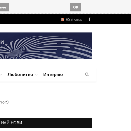
ече
OK
RSS канал
Facebook
Любопитно
Интервю
rror9
НАЙ-НОВИ