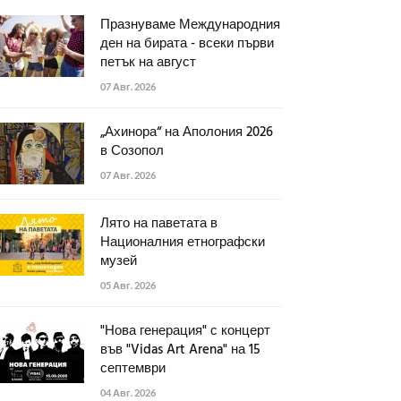
Празнуваме Международния
ден на бирата - всеки първи
петък на август
07 Авг. 2026
„Ахинора“ на Аполония 2026
в Созопол
07 Авг. 2026
Лято на паветата в
Националния етнографски
музей
05 Авг. 2026
"Нова генерация" с концерт
във "Vidas Art Arena" на 15
септември
04 Авг. 2026