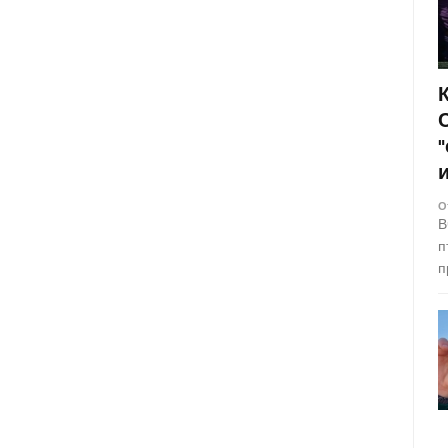
О
В
п
п